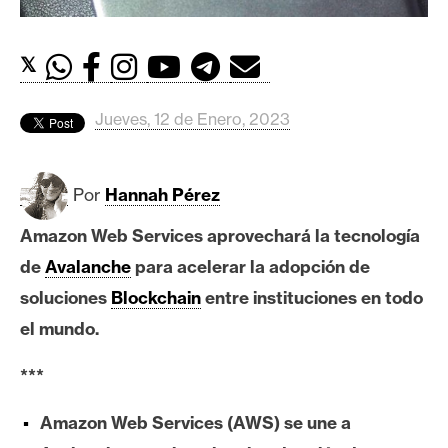
c
a
d
𝕏
o
s
Jueves, 12 de Enero, 2023
B
Por
Hannah Pérez
i
t
Amazon Web Services aprovechará la tecnología
c
de
Avalanche
para acelerar la adopción de
o
i
soluciones
Blockchain
entre instituciones en todo
n
el mundo.
***
E
t
Amazon Web Services (AWS) se une a
h