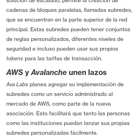
solución de escalado, permite la creación de
n
cadenas de bloques paralelas, llamadas subredes,
t
que se encuentran en la parte superior de la red
a
c
principal.
Estas subredes pueden tener conjuntos
t
de reglas personalizados, diferentes niveles de
o
seguridad e incluso pueden usar sus propios
y
tokens
para las tarifas de transacción.
P
u
AWS
y
Avalanche
unen lazos
b
l
Ava Labs
planea agregar su implementación de
i
subredes como un servicio administrado al
c
mercado de AWS, como parte de la nueva
i
asociación. Esto facilitará que tanto las personas
d
a
como las instituciones puedan lanzar sus propias
d
subredes personalizadas fácilmente.