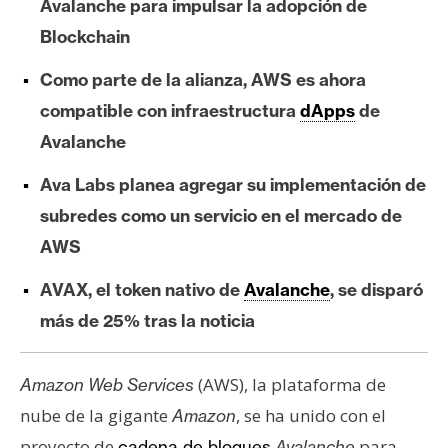
Avalanche para impulsar la adopción de
e
Blockchain
r
e
Como parte de la alianza, AWS es ahora
u
compatible con infraestructura
dApps
de
m
Avalanche
Ava Labs planea agregar su implementación de
I
A
subredes como un servicio en el mercado de
AWS
A
AVAX, el token nativo de
Avalanche
, se disparó
n
más de 25% tras la noticia
á
l
i
(AWS), la plataforma de
Amazon Web Services
s
nube de la gigante
, se ha unido con el
Amazon
i
proyecto de
para
cadena de bloques
Avalanche