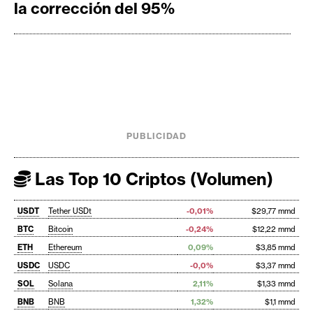
la corrección del 95%
PUBLICIDAD
Las Top 10 Criptos (Volumen)
USDT
Tether USDt
-0,01%
$29,77 mmd
BTC
Bitcoin
-0,24%
$12,22 mmd
ETH
Ethereum
0,09%
$3,85 mmd
USDC
USDC
-0,0%
$3,37 mmd
SOL
Solana
2,11%
$1,33 mmd
BNB
BNB
1,32%
$1,1 mmd