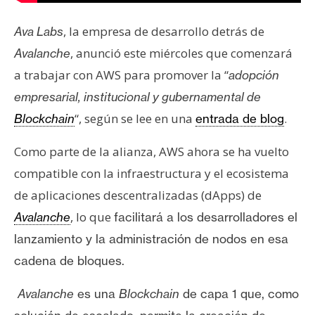
T
e
, la empresa de desarrollo detrás de
Ava Labs
m
a
, anunció este miércoles que comenzará
Avalanche
s
a trabajar con AWS para promover la “
adopción
empresarial, institucional y gubernamental de
“, según se lee en una
.
R
Blockchain
entrada de blog
e
Como parte de la alianza, AWS ahora se ha vuelto
c
u
compatible con la infraestructura y el ecosistema
r
de aplicaciones descentralizadas (dApps) de
s
, lo que
Avalanche
facilitará a los desarrolladores el
o
lanzamiento y la administración de
nodos
en esa
s
cadena de bloques.
C
Avalanche
es una
Blockchain
de capa 1 que, como
o