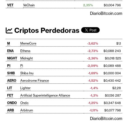
VET
VeChain
2,35%
$0,004 796
DiarioBitcoin.com
Criptos Perdedoras
M
MemeCore
-3,62%
$1,1
ENA
Ethena
-2,73%
$0,088 243
NIGHT
Midnight
-2,36%
$0,018 525
PI
Pi
-2,09%
$0,089 488
SHIB
Shiba Inu
-1,69%
$0,000 004
AERO
Aerodrome Finance
-1,52%
$0,430 442
LIT
Lighter
-1,4%
$2,28
FET
Artificial Superintelligence Alliance
-1,3%
$0,136 287
ONDO
Ondo
-1,25%
$0,347 648
ARB
Arbitrum
-1,11%
$0,077 798
DiarioBitcoin.com