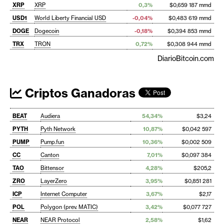
XRP
XRP
0,3%
$0,659 187 mmd
USD1
World Liberty Financial USD
-0,04%
$0,483 619 mmd
DOGE
Dogecoin
-0,18%
$0,394 853 mmd
TRX
TRON
0,72%
$0,308 944 mmd
DiarioBitcoin.com
Criptos Ganadoras
BEAT
Audiera
54,34%
$3,24
PYTH
Pyth Network
10,87%
$0,042 597
PUMP
Pump.fun
10,36%
$0,002 509
CC
Canton
7,01%
$0,097 384
TAO
Bittensor
4,28%
$205,2
ZRO
LayerZero
3,95%
$0,851 281
ICP
Internet Computer
3,67%
$2,17
POL
Polygon (prev. MATIC)
3,42%
$0,077 727
NEAR
NEAR Protocol
2,58%
$1,62