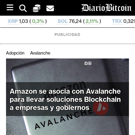
S
k
i
3%
)
SOL
76,24 (
2,11%
)
TRX
0,329 594 (
0,72%
)
p
t
o
PUBLICIDAD
c
o
n
Adopción
Avalanche
t
e
C
n
r
t
i
Amazon se asocia con Avalanche
p
t
para llevar soluciones Blockchain
o
a empresas y gobiernos
M
e
r