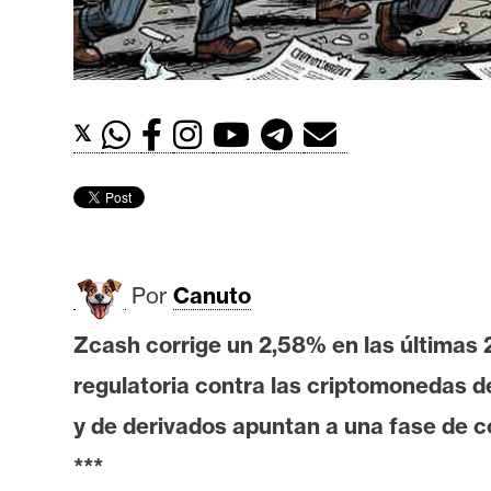
t
h
e
r
𝕏
e
u
m
I
Por
Canuto
A
Zcash corrige un 2,58% en las últimas 
regulatoria contra las criptomonedas d
A
n
y de derivados apuntan a una fase de co
á
***
l