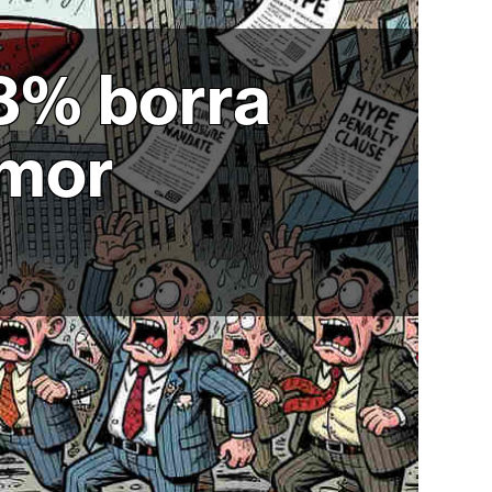
58% borra
emor