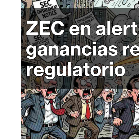
r
c
a
ZEC en alert
d
o
ganancias r
s
regulatorio
B
i
t
c
o
i
n
E