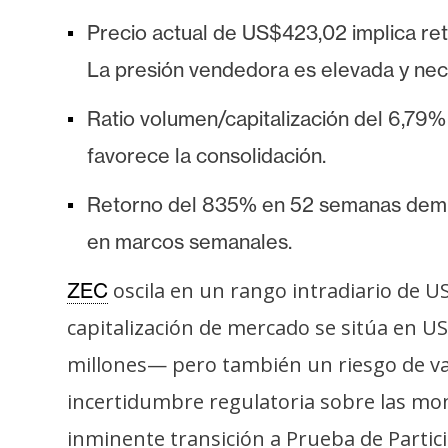
s
Precio actual de US$423,02 implica re
a
La presión vendedora es elevada y nece
T
Ratio volumen/capitalización del 6,79%
e
favorece la consolidación.
m
a
Retorno del 835% en 52 semanas demues
s
en marcos semanales.
oscila en un rango intradiario de US
ZEC
R
e
capitalización de mercado se sitúa en US
c
millones— pero también un riesgo de val
u
r
incertidumbre regulatoria sobre las mone
s
inminente transición a Prueba de Partic