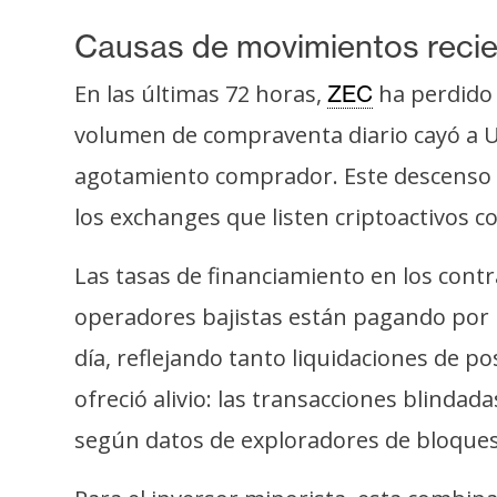
o
s
Causas de movimientos reci
En las últimas 72 horas,
ha perdido 
ZEC
C
volumen de compraventa diario cayó a U
o
agotamiento comprador. Este descenso de
n
t
los exchanges que listen criptoactivos 
a
c
Las tasas de financiamiento en los cont
t
operadores bajistas están pagando por 
o
y
día, reflejando tanto liquidaciones de po
P
ofreció alivio: las transacciones blinda
u
según datos de exploradores de bloques
b
l