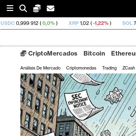
S
k
i
(
0,0%
)
XRP
1,02 (
-1,22%
)
SOL
73,6 (
1,05%
)
p
t
o
c
o
CriptoMercados
Bitcoin
Ethere
n
t
Análisis De Mercado
Criptomonedas
Trading
ZCash
C
e
n
r
t
i
p
t
o
M
e