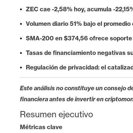
i
ZEC cae -2,58% hoy, acumula -22,15%
s
i
Volumen diario 51% bajo el promedio 
s
SMA-200 en $374,56 ofrece soporte 
N
Tasas de financiamiento negativas su
o
t
Regulación de privacidad: el cataliza
a
s
Este análisis no constituye un consejo de
d
e
financiera antes de invertir en criptomo
P
Resumen ejecutivo
r
e
Métricas clave
n