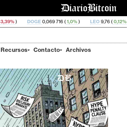
GE
0,069 716 (
1,0%
)
LEO
9,76 (
0,12%
)
ZEC
510,19 
Recursos
Contacto
Archivos