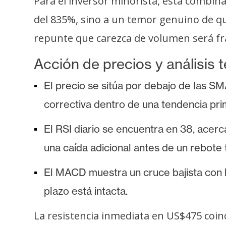
Para el inversor minorista, esta combina
i
c
del 835%, sino a un temor genuino de que l
i
repunte que carezca de volumen será frá
d
a
Acción de precios y análisis 
d
El precio se sitúa por debajo de las
correctiva dentro de una tendencia prim
El RSI diario se encuentra en 38, acer
una caída adicional antes de un rebote 
El MACD muestra un cruce bajista con 
plazo está intacta.
La resistencia inmediata en US$475 coinc