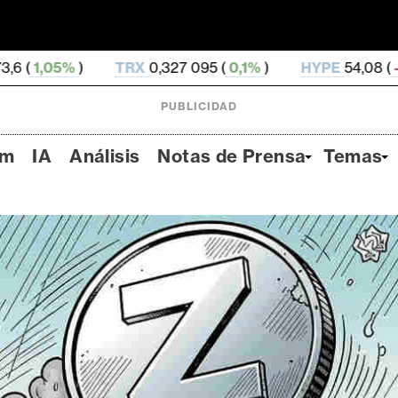
TRX
0,327 095 (
0,1%
)
HYPE
54,08 (
-3,39%
)
DO
PUBLICIDAD
um
IA
Análisis
Notas de Prensa
Temas