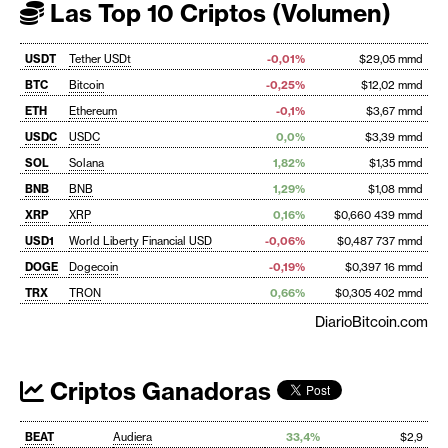
Las Top 10 Criptos (Volumen)
USDT
Tether USDt
-0,01%
$29,05 mmd
BTC
Bitcoin
-0,25%
$12,02 mmd
ETH
Ethereum
-0,1%
$3,67 mmd
USDC
USDC
0,0%
$3,39 mmd
SOL
Solana
1,82%
$1,35 mmd
BNB
BNB
1,29%
$1,08 mmd
XRP
XRP
0,16%
$0,660 439 mmd
USD1
World Liberty Financial USD
-0,06%
$0,487 737 mmd
DOGE
Dogecoin
-0,19%
$0,397 16 mmd
TRX
TRON
0,66%
$0,305 402 mmd
DiarioBitcoin.com
Criptos Ganadoras
BEAT
Audiera
33,4%
$2,9