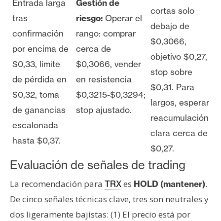
Entrada larga
Gestión de
cortas solo
tras
riesgo:
Operar el
debajo de
confirmación
rango: comprar
$0,3066,
por encima de
cerca de
objetivo $0,27,
$0,33, límite
$0,3066, vender
stop sobre
de pérdida en
en resistencia
$0,31. Para
$0,32, toma
$0,3215-$0,3294;
largos, esperar
de ganancias
stop ajustado.
reacumulación
escalonada
clara cerca de
hasta $0,37.
$0,27.
Evaluación de señales de trading
La recomendación para
es
.
TRX
HOLD (mantener)
De cinco señales técnicas clave, tres son neutrales y
dos ligeramente bajistas: (1) El precio está por