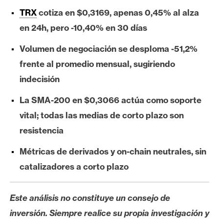
e
TRX
cotiza en $0,3169, apenas 0,45% al alza
r
en 24h, pero -10,40% en 30 días
e
u
Volumen de negociación se desploma -51,2%
m
frente al promedio mensual, sugiriendo
indecisión
I
La SMA-200 en $0,3066 actúa como soporte
A
vital; todas las medias de corto plazo son
resistencia
A
n
Métricas de derivados y on-chain neutrales, sin
á
catalizadores a corto plazo
l
i
Este análisis no constituye un consejo de
s
i
inversión. Siempre realice su propia investigación y