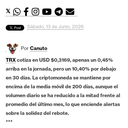
c
a
𝕏
d
o
Sábado, 13 de Junio, 2026
s
Por
Canuto
B
i
TRX
cotiza en USD $0,3169, apenas un 0,45%
t
arriba en la jornada, pero un 10,40% por debajo
c
o
en 30 días. La criptomoneda se mantiene por
i
encima de la media móvil de 200 días, aunque el
n
volumen diario se ha reducido a la mitad frente al
promedio del último mes, lo que enciende alertas
E
sobre la solidez del rebote.
t
***
h