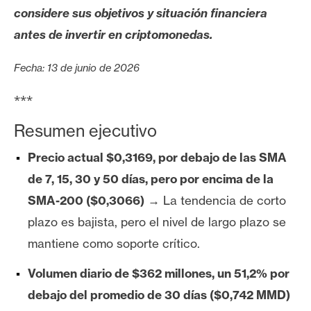
s
considere sus objetivos y situación financiera
antes de invertir en criptomonedas.
N
Fecha: 13 de junio de 2026
o
t
***
a
s
Resumen ejecutivo
d
Precio actual $0,3169, por debajo de las SMA
e
P
de 7, 15, 30 y 50 días, pero por encima de la
r
SMA-200 ($0,3066)
→ La tendencia de corto
e
plazo es bajista, pero el nivel de largo plazo se
n
mantiene como soporte crítico.
s
a
Volumen diario de $362 millones, un 51,2% por
debajo del promedio de 30 días ($0,742 MMD)