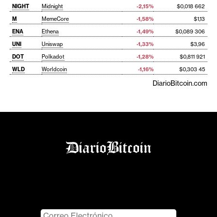
NIGHT
Midnight
-2,15%
$0,018 662
M
MemeCore
-1,58%
$1,13
ENA
Ethena
-1,49%
$0,089 306
UNI
Uniswap
-1,33%
$3,96
DOT
Polkadot
-1,28%
$0,811 921
WLD
Worldcoin
-1,16%
$0,303 45
DiarioBitcoin.com