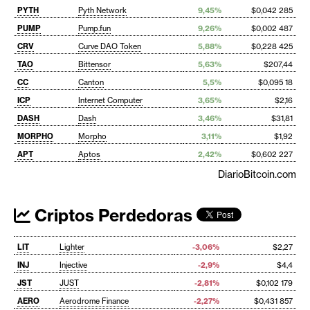
PYTH
Pyth Network
9,45%
$0,042 285
PUMP
Pump.fun
9,26%
$0,002 487
CRV
Curve DAO Token
5,88%
$0,228 425
TAO
Bittensor
5,63%
$207,44
CC
Canton
5,5%
$0,095 18
ICP
Internet Computer
3,65%
$2,16
DASH
Dash
3,46%
$31,81
MORPHO
Morpho
3,11%
$1,92
APT
Aptos
2,42%
$0,602 227
DiarioBitcoin.com
Criptos Perdedoras
LIT
Lighter
-3,06%
$2,27
INJ
Injective
-2,9%
$4,4
JST
JUST
-2,81%
$0,102 179
AERO
Aerodrome Finance
-2,27%
$0,431 857