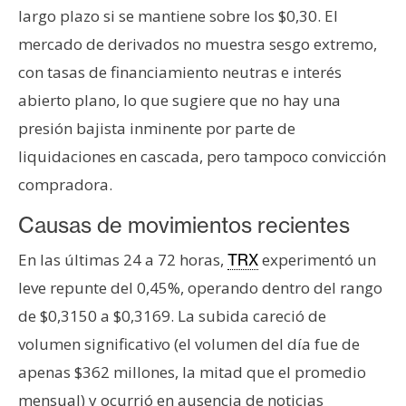
n
largo plazo si se mantiene sobre los $0,30. El
t
mercado de derivados no muestra sesgo extremo,
a
con tasas de financiamiento neutras e interés
c
abierto plano, lo que sugiere que no hay una
t
o
presión bajista inminente por parte de
y
liquidaciones en cascada, pero tampoco convicción
P
compradora.
u
b
Causas de movimientos recientes
l
En las últimas 24 a 72 horas,
experimentó un
TRX
i
c
leve repunte del 0,45%, operando dentro del rango
i
de $0,3150 a $0,3169. La subida careció de
d
volumen significativo (el volumen del día fue de
a
apenas $362 millones, la mitad que el promedio
d
mensual) y ocurrió en ausencia de noticias