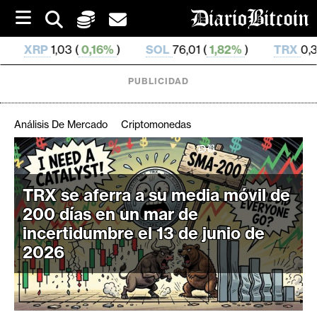
S
k
i
6%
)
SOL
76,01 (
1,82%
)
TRX
0,329 704 (
0,66%
)
p
t
o
PUBLICIDAD
c
o
n
Análisis De Mercado
Criptomonedas
t
e
C
n
r
t
TRX se aferra a su media móvil de
i
200 días en un mar de
p
t
incertidumbre el 13 de junio de
o
2026
M
e
r