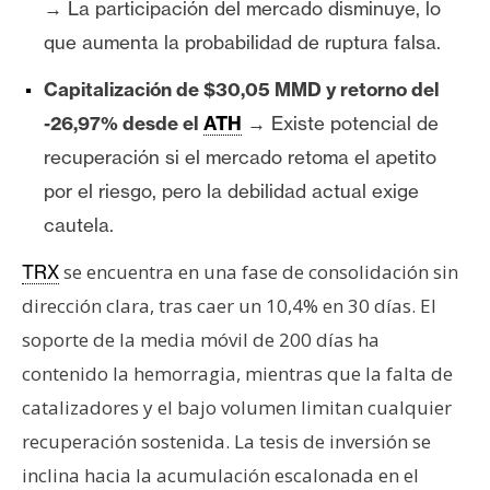
T
→ La participación del mercado disminuye, lo
e
que aumenta la probabilidad de ruptura falsa.
m
a
Capitalización de $30,05 MMD y retorno del
s
-26,97% desde el
ATH
→ Existe potencial de
recuperación si el mercado retoma el apetito
R
por el riesgo, pero la debilidad actual exige
e
cautela.
c
u
se encuentra en una fase de consolidación sin
TRX
r
dirección clara, tras caer un 10,4% en 30 días. El
s
soporte de la media móvil de 200 días ha
o
contenido la hemorragia, mientras que la falta de
s
catalizadores y el bajo volumen limitan cualquier
recuperación sostenida. La tesis de inversión se
C
inclina hacia la acumulación escalonada en el
o