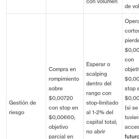
con volumen
de vo
Oper
corto
pierd
$0,0
con
Esperar o
Compra en
objet
scalping
rompimiento
$0,0
dentro del
sobre
stop 
rango con
$0,00720
$0,0
Gestión de
stop-limitado
con stop en
(si se
riesgo
al 1-2% del
$0,00660;
tuvie
capital total;
objetivo
acce
no abrir
parcial en
futur