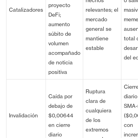
hechos
o sal
proyecto
Catalizadores
relevantes; el
masiv
DeFi;
mercado
meme
aumento
general se
ausen
súbito de
mantiene
total 
volumen
estable
desar
acompañado
del e
de noticia
positiva
Cierr
Ruptura
Caída por
diari
clara de
debajo de
SMA-
cualquiera
Invalidación
$0,00644
($0,0
de los
en cierre
con
extremos
diario
incre