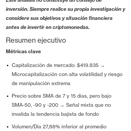
s
inversión. Siempre realice su propia investigación y
considere sus objetivos y situación financiera
N
antes de invertir en criptomonedas.
o
t
Resumen ejecutivo
a
Métricas clave
s
d
Capitalización de mercado: $419.835 →
e
P
Microcapitalización con alta volatilidad y riesgo
r
de manipulación extrema
e
n
Precio sobre SMA de 7 y 15 días, pero bajo
s
SMA-50, -90 y -200 → Señal mixta que no
a
invalida la tendencia bajista de fondo
Volumen/Día 27,88% inferior al promedio