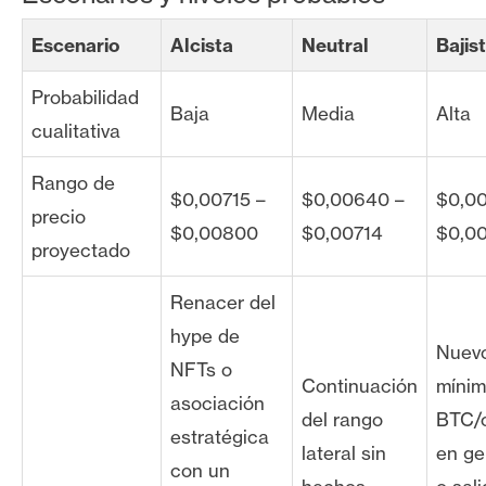
Escenario
Alcista
Neutral
Bajis
Probabilidad
Baja
Media
Alta
cualitativa
Rango de
$0,00715 –
$0,00640 –
$0,0
precio
$0,00800
$0,00714
$0,0
proyectado
Renacer del
hype de
Nuev
NFTs o
Continuación
mínim
asociación
del rango
BTC/c
estratégica
lateral sin
en ge
con un