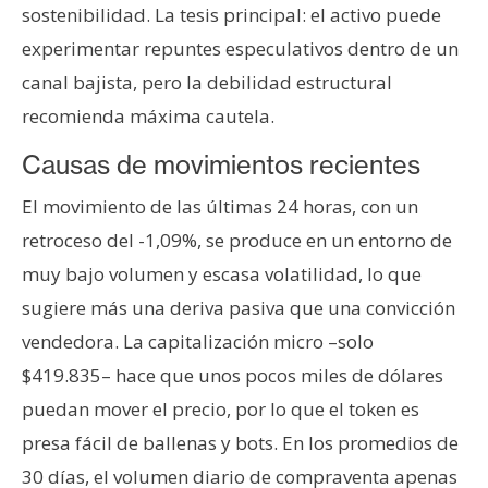
sostenibilidad. La tesis principal: el activo puede
n
t
experimentar repuntes especulativos dentro de un
a
canal bajista, pero la debilidad estructural
c
recomienda máxima cautela.
t
o
Causas de movimientos recientes
y
El movimiento de las últimas 24 horas, con un
P
u
retroceso del -1,09%, se produce en un entorno de
b
muy bajo volumen y escasa volatilidad, lo que
l
sugiere más una deriva pasiva que una convicción
i
vendedora. La capitalización micro –solo
c
i
$419.835– hace que unos pocos miles de dólares
d
puedan mover el precio, por lo que el token es
a
presa fácil de ballenas y bots. En los promedios de
d
30 días, el volumen diario de compraventa apenas