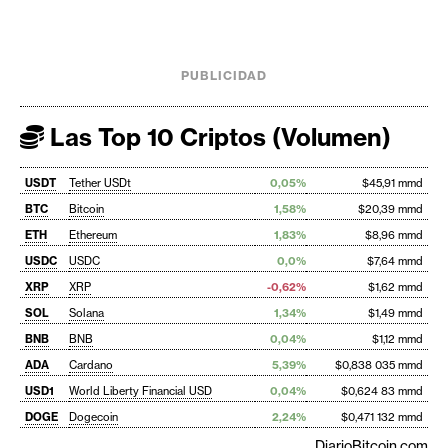
PUBLICIDAD
Las Top 10 Criptos (Volumen)
USDT
Tether USDt
0,05%
$45,91 mmd
BTC
Bitcoin
1,58%
$20,39 mmd
ETH
Ethereum
1,83%
$8,96 mmd
USDC
USDC
0,0%
$7,64 mmd
XRP
XRP
-0,62%
$1,62 mmd
SOL
Solana
1,34%
$1,49 mmd
BNB
BNB
0,04%
$1,12 mmd
ADA
Cardano
5,39%
$0,838 035 mmd
USD1
World Liberty Financial USD
0,04%
$0,624 83 mmd
DOGE
Dogecoin
2,24%
$0,471 132 mmd
DiarioBitcoin.com