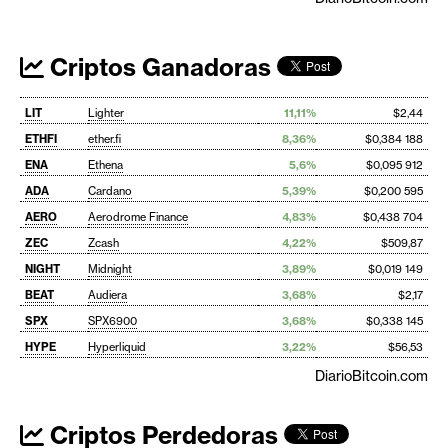
Criptos Ganadoras
LIT
Lighter
11,11%
$2,44
ETHFI
ether.fi
8,36%
$0,384 188
ENA
Ethena
5,6%
$0,095 912
ADA
Cardano
5,39%
$0,200 595
AERO
Aerodrome Finance
4,83%
$0,438 704
ZEC
Zcash
4,22%
$509,87
NIGHT
Midnight
3,89%
$0,019 149
BEAT
Audiera
3,68%
$2,17
SPX
SPX6900
3,68%
$0,338 145
HYPE
Hyperliquid
3,22%
$56,53
DiarioBitcoin.com
Criptos Perdedoras