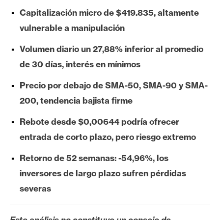
e
Capitalización micro de $419.835, altamente
r
vulnerable a manipulación
e
u
Volumen diario un 27,88% inferior al promedio
m
de 30 días, interés en mínimos
Precio por debajo de SMA-50, SMA-90 y SMA-
I
200, tendencia bajista firme
A
Rebote desde $0,00644 podría ofrecer
entrada de corto plazo, pero riesgo extremo
A
n
Retorno de 52 semanas: -54,96%, los
á
inversores de largo plazo sufren pérdidas
l
i
severas
s
i
Este análisis no constituye un consejo de