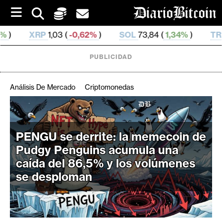
S
k
i
0,62%
)
SOL
73,84 (
1,34%
)
TRX
0,327 511 (
0,19%
p
t
o
PUBLICIDAD
c
o
n
Análisis De Mercado
Criptomonedas
t
e
C
n
r
t
PENGU se derrite: la memecoin de
i
Pudgy Penguins acumula una
p
t
caída del 86,5% y los volúmenes
o
se desploman
M
e
r