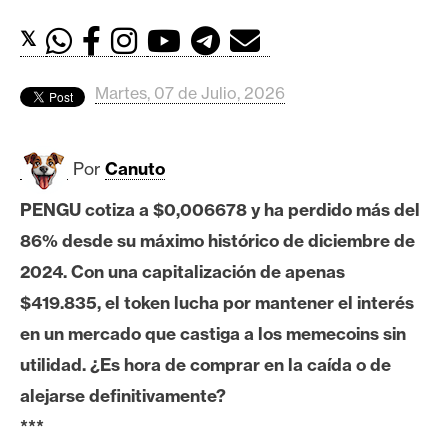
c
a
𝕏
d
o
Martes, 07 de Julio, 2026
s
Por
Canuto
B
i
PENGU cotiza a $0,006678 y ha perdido más del
t
86% desde su máximo histórico de diciembre de
c
o
2024. Con una capitalización de apenas
i
$419.835, el token lucha por mantener el interés
n
en un mercado que castiga a los memecoins sin
utilidad. ¿Es hora de comprar en la caída o de
E
alejarse definitivamente?
t
***
h