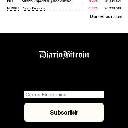
FET
Artificial Superintelligence Alliance
-1,75%
$0,134 164
PENGU
Pudgy Penguins
-1,53%
$0,006 016
DiarioBitcoin.com