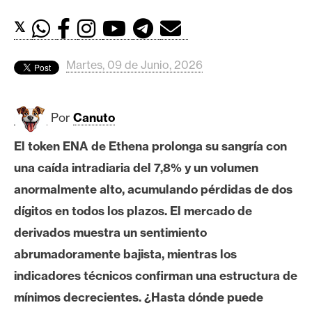
c
a
𝕏
d
o
Martes, 09 de Junio, 2026
s
Por
Canuto
B
i
El token ENA de Ethena prolonga su sangría con
t
una caída intradiaria del 7,8% y un volumen
c
o
anormalmente alto, acumulando pérdidas de dos
i
dígitos en todos los plazos. El mercado de
n
derivados muestra un sentimiento
abrumadoramente bajista, mientras los
E
indicadores técnicos confirman una estructura de
t
mínimos decrecientes. ¿Hasta dónde puede
h