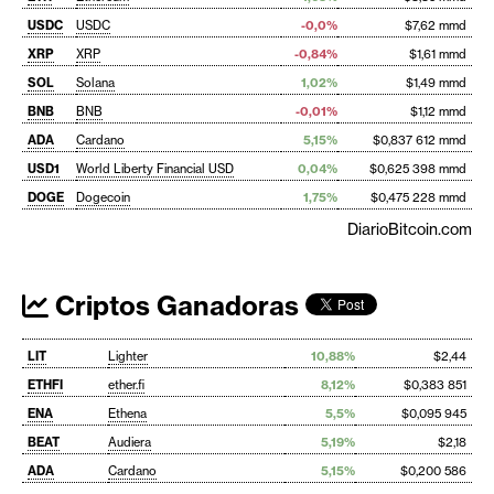
USDC
USDC
-0,0%
$7,62 mmd
XRP
XRP
-0,84%
$1,61 mmd
SOL
Solana
1,02%
$1,49 mmd
BNB
BNB
-0,01%
$1,12 mmd
ADA
Cardano
5,15%
$0,837 612 mmd
USD1
World Liberty Financial USD
0,04%
$0,625 398 mmd
DOGE
Dogecoin
1,75%
$0,475 228 mmd
DiarioBitcoin.com
Criptos Ganadoras
LIT
Lighter
10,88%
$2,44
ETHFI
ether.fi
8,12%
$0,383 851
ENA
Ethena
5,5%
$0,095 945
BEAT
Audiera
5,19%
$2,18
ADA
Cardano
5,15%
$0,200 586