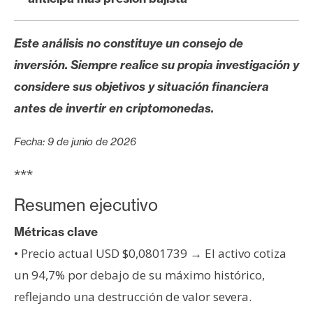
s
Este análisis no constituye un consejo de
N
inversión. Siempre realice su propia investigación y
o
considere sus objetivos y situación financiera
t
a
antes de invertir en criptomonedas.
s
d
Fecha: 9 de junio de 2026
e
***
P
r
Resumen ejecutivo
e
n
Métricas clave
s
• Precio actual USD $0,0801739 → El activo cotiza
a
un 94,7% por debajo de su máximo histórico,
reflejando una destrucción de valor severa.