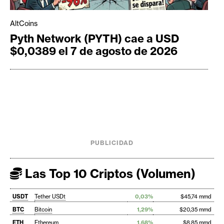
AltCoins
Pyth Network (PYTH) cae a USD
$0,0389 el 7 de agosto de 2026
PUBLICIDAD
Las Top 10 Criptos (Volumen)
USDT
Tether USDt
0,03%
$45,74 mmd
BTC
Bitcoin
1,29%
$20,35 mmd
ETH
Ethereum
1,68%
$8,85 mmd