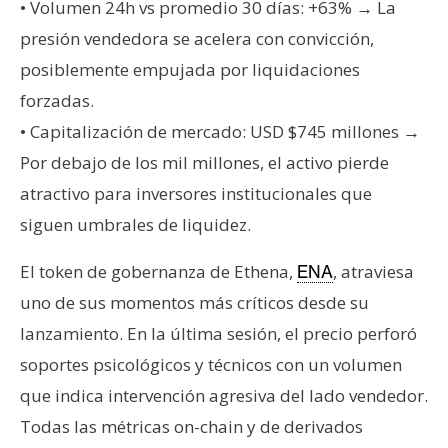
T
• Volumen 24h vs promedio 30 días: +63% → La
e
presión vendedora se acelera con convicción,
m
posiblemente empujada por liquidaciones
a
s
forzadas.
• Capitalización de mercado: USD $745 millones →
Por debajo de los mil millones, el activo pierde
R
atractivo para inversores institucionales que
e
c
siguen umbrales de liquidez.
u
r
El token de gobernanza de Ethena,
, atraviesa
ENA
s
uno de sus momentos más críticos desde su
o
lanzamiento. En la última sesión, el precio perforó
s
soportes psicológicos y técnicos con un volumen
que indica intervención agresiva del lado vendedor.
C
Todas las métricas on-chain y de derivados
o