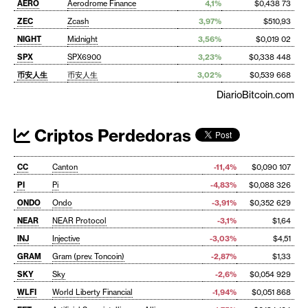
AERO
Aerodrome Finance
4,1%
$0,438 73
ZEC
Zcash
3,97%
$510,93
NIGHT
Midnight
3,56%
$0,019 02
SPX
SPX6900
3,23%
$0,338 448
币安人生
币安人生
3,02%
$0,539 668
DiarioBitcoin.com
Criptos Perdedoras
CC
Canton
-11,4%
$0,090 107
PI
Pi
-4,83%
$0,088 326
ONDO
Ondo
-3,91%
$0,352 629
NEAR
NEAR Protocol
-3,1%
$1,64
INJ
Injective
-3,03%
$4,51
GRAM
Gram (prev. Toncoin)
-2,87%
$1,33
SKY
Sky
-2,6%
$0,054 929
WLFI
World Liberty Financial
-1,94%
$0,051 868