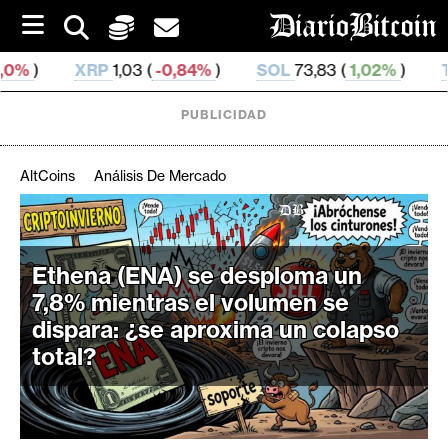
S
k
i
(
-0,84%
)
SOL
73,83 (
1,02%
)
TRX
0,327 582 (
0,
p
t
o
PUBLICIDAD
c
o
n
AltCoins
Análisis De Mercado
t
e
C
n
r
t
Ethena (ENA) se desploma un
i
7,8% mientras el volumen se
p
t
dispara: ¿se aproxima un colapso
o
total?
M
e
r