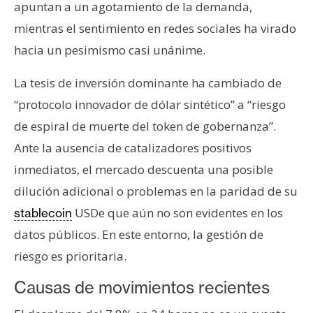
apuntan a un agotamiento de la demanda,
n
mientras el sentimiento en redes sociales ha virado
t
a
hacia un pesimismo casi unánime.
c
t
La tesis de inversión dominante ha cambiado de
o
“protocolo innovador de dólar sintético” a “riesgo
y
de espiral de muerte del token de gobernanza”.
P
Ante la ausencia de catalizadores positivos
u
b
inmediatos, el mercado descuenta una posible
l
dilución adicional o problemas en la paridad de su
i
USDe que aún no son evidentes en los
stablecoin
c
datos públicos. En este entorno, la gestión de
i
d
riesgo es prioritaria.
a
Causas de movimientos recientes
d