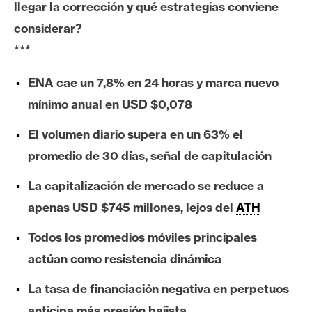
llegar la corrección y qué estrategias conviene
e
considerar?
r
e
***
u
m
ENA cae un 7,8% en 24 horas y marca nuevo
mínimo anual en USD $0,078
I
El volumen diario supera en un 63% el
A
promedio de 30 días, señal de capitulación
La capitalización de mercado se reduce a
A
apenas USD $745 millones, lejos del
ATH
n
á
Todos los promedios móviles principales
l
actúan como resistencia dinámica
i
s
La tasa de financiación negativa en perpetuos
i
anticipa más presión bajista