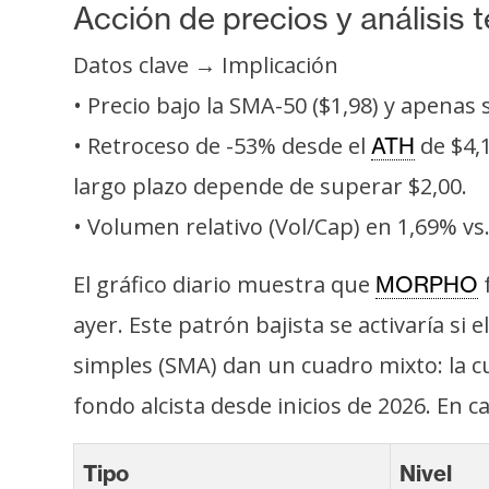
i
Acción de precios y análisis 
c
Datos clave → Implicación
i
d
• Precio bajo la SMA-50 ($1,98) y apenas 
a
• Retroceso de -53% desde el
de $4,1
ATH
d
largo plazo depende de superar $2,00.
• Volumen relativo (Vol/Cap) en 1,69% vs
El gráfico diario muestra que
f
MORPHO
ayer. Este patrón bajista se activaría si
simples (SMA) dan un cuadro mixto: la cu
fondo alcista desde inicios de 2026. En ca
Tipo
Nivel