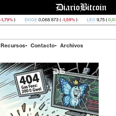
GE
0,068 873 (
-1,59%
)
LEO
9,75 (
0,03%
)
ZEC
495
Recursos
Contacto
Archivos