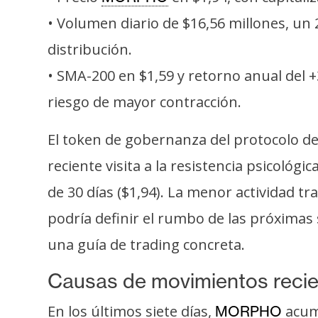
s
• Volumen diario de $16,56 millones, un
a
distribución.
• SMA-200 en $1,59 y retorno anual del 
T
e
riesgo de mayor contracción.
m
a
El token de gobernanza del protocolo d
s
reciente visita a la resistencia psicológ
de 30 días ($1,94). La menor actividad t
R
podría definir el rumbo de las próximas
e
una guía de trading concreta.
c
u
Causas de movimientos reci
r
s
En los últimos siete días,
acum
MORPHO