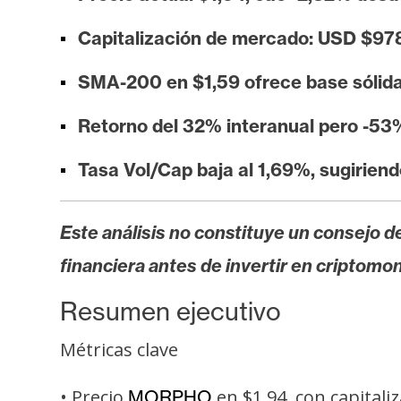
i
s
Capitalización de mercado: USD $978
i
SMA-200 en $1,59 ofrece base sólida
s
Retorno del 32% interanual pero -53
N
Tasa Vol/Cap baja al 1,69%, sugirien
o
t
a
Este análisis no constituye un consejo de
s
financiera antes de invertir en criptomo
d
e
Resumen ejecutivo
P
r
Métricas clave
e
n
• Precio
en $1,94, con capitali
MORPHO