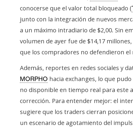
o
conocerse que el valor total bloqueado (
s
junto con la integración de nuevos merc
a un máximo intradiario de $2,00. Sin e
C
o
volumen de ayer fue de $14,17 millones, 
n
que los compradores no defendieron el n
t
a
Además, reportes en redes sociales y da
c
hacia exchanges, lo que pudo 
MORPHO
t
o
no disponible en tiempo real para este a
y
corrección. Para entender mejor: el inte
P
u
sugiere que los traders cierran posicio
b
un escenario de agotamiento del impuls
l