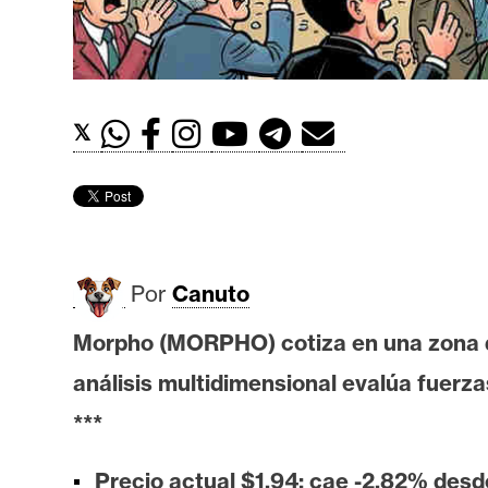
t
h
e
r
𝕏
e
u
m
I
Por
Canuto
A
Morpho (MORPHO) cotiza en una zona de
análisis multidimensional evalúa fuerza
A
n
***
á
l
Precio actual $1,94; cae -2,82% desde