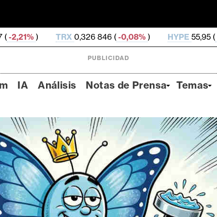
TRX
0,326 846 (
-0,08%
)
HYPE
55,95 (
-1,79%
)
DO
PUBLICIDAD
um
IA
Análisis
Notas de Prensa
Temas