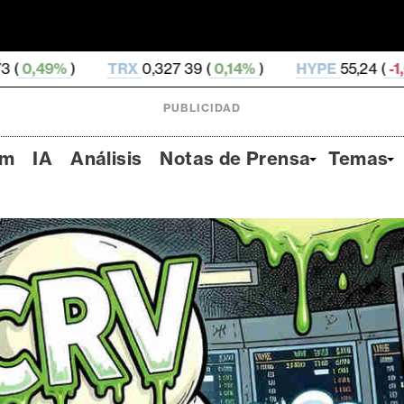
TRX
0,327 39 (
0,14%
)
HYPE
55,24 (
-1,66%
)
DOG
PUBLICIDAD
um
IA
Análisis
Notas de Prensa
Temas