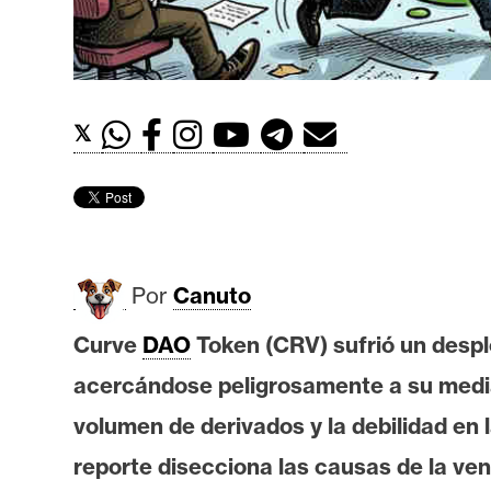
t
h
e
r
𝕏
e
u
m
I
Por
Canuto
A
Curve
DAO
Token (CRV) sufrió un despl
acercándose peligrosamente a su media m
A
n
volumen de derivados y la debilidad en
á
reporte disecciona las causas de la ven
l