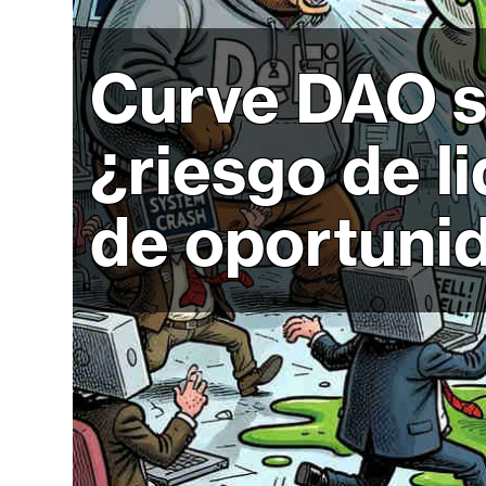
r
c
a
Curve DAO s
d
o
¿riesgo de l
s
de oportuni
B
i
t
c
o
i
n
E