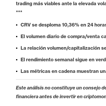
i
trading más viables ante la elevada vol
s
***
i
s
CRV se desploma 10,36% en 24 horas
El volumen diario de compra/venta c
N
o
La relación volumen/capitalización s
t
a
El rendimiento semanal sigue en verde
s
d
Las métricas en cadena muestran una 
e
P
Este análisis no constituye un consejo de
r
financiera antes de invertir en criptomo
e
n