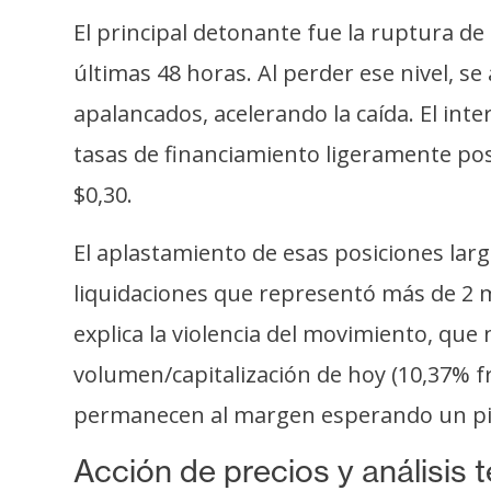
i
El principal detonante fue la ruptura de
c
i
últimas 48 horas. Al perder ese nivel, s
d
apalancados, acelerando la caída. El int
a
tasas de financiamiento ligeramente pos
d
$0,30.
El aplastamiento de esas posiciones larga
liquidaciones que representó más de 2 
explica la violencia del movimiento, que
volumen/capitalización de hoy (10,37% f
permanecen al margen esperando un pi
Acción de precios y análisis 