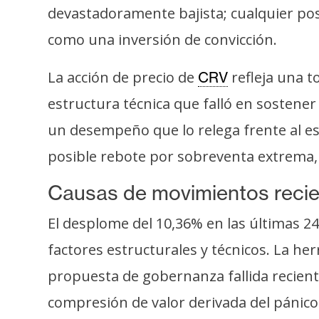
o
devastadoramente bajista; cualquier pos
s
como una inversión de convicción.
C
La acción de precio de
refleja una t
CRV
o
estructura técnica que falló en sostener 
n
un desempeño que lo relega frente al es
t
a
posible rebote por sobreventa extrema, 
c
Causas de movimientos reci
t
o
El desplome del 10,36% en las últimas 2
y
P
factores estructurales y técnicos. La 
u
propuesta de gobernanza fallida recient
b
compresión de valor derivada del pánico 
l