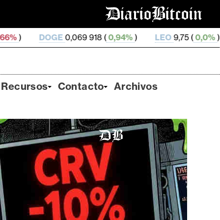
E
0,069 918 (
0,94%
)
LEO
9,75 (
0,0%
)
ZEC
514,35 (
Recursos
Contacto
Archivos