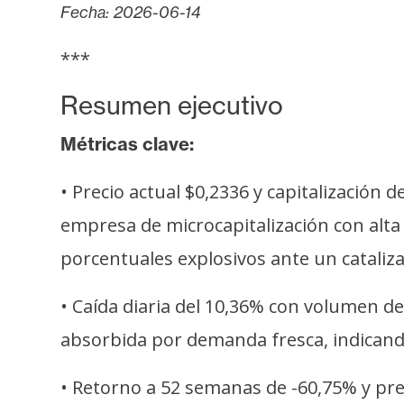
s
Fecha: 2026-06-14
a
***
Resumen ejecutivo
T
e
Métricas clave:
m
a
• Precio actual $0,2336 y capitalización
s
empresa de microcapitalización con alta
porcentuales explosivos ante un cataliz
R
e
• Caída diaria del 10,36% con volumen d
c
u
absorbida por demanda fresca, indican
r
s
• Retorno a 52 semanas de -60,75% y pre