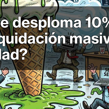
e desploma 10%
iquidación masi
dad?