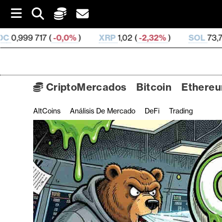
S
k
i
,0%
)
XRP
1,02 (
-2,32%
)
SOL
73,73 (
0,49%
)
p
t
o
c
o
CriptoMercados
Bitcoin
Ethere
n
t
AltCoins
Análisis De Mercado
DeFi
Trading
C
e
n
r
t
i
p
t
o
M
e