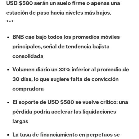
USD $580 serán un suelo firme o apenas una
e
estación de paso hacia niveles más bajos.
r
e
***
u
m
BNB cae bajo todos los promedios móviles
principales, señal de tendencia bajista
consolidada
I
A
Volumen diario un 33% inferior al promedio de
30 días, lo que sugiere falta de convicción
A
compradora
n
El soporte de USD $580 se vuelve crítico: una
á
l
pérdida podría acelerar las liquidaciones
i
largas
s
i
La tasa de financiamiento en perpetuos se