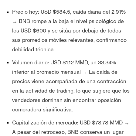
T
e
Precio hoy: USD $584.5, caída diaria del 2.91%
m
→ BNB rompe a la baja el nivel psicológico de
a
s
los USD $600 y se sitúa por debajo de todos
sus promedios móviles relevantes, confirmando
debilidad técnica.
R
e
Volumen diario: USD $1.12 MMD, un 33.34%
c
inferior al promedio mensual → La caída de
u
precios viene acompañada de una contracción
r
s
en la actividad de trading, lo que sugiere que los
o
vendedores dominan sin encontrar oposición
s
compradora significativa.
Capitalización de mercado: USD $78.78 MMD →
C
A pesar del retroceso, BNB conserva un lugar
o