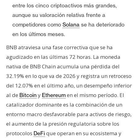
n
entre los cinco criptoactivos más grandes,
t
aunque su valoración relativa frente a
a
competidores como
Solana
se ha deteriorado
c
en los últimos meses.
t
o
BNB atraviesa una fase correctiva que se ha
y
agudizado en las últimas 72 horas. La moneda
P
nativa de BNB Chain acumula una pérdida del
u
b
32.19% en lo que va de 2026 y registra un retroceso
l
del 12.07% en el último año, un desempeño inferior
i
al de
y
en el mismo período. El
Bitcoin
Ethereum
c
catalizador dominante es la combinación de un
i
d
entorno macro desfavorable para activos de riesgo,
a
el aumento de la presión regulatoria sobre los
d
protocolos
que operan en su ecosistema y
DeFi