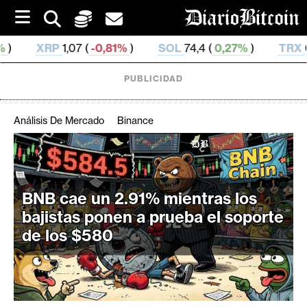
S
k
i
-0,81%
)
SOL
74,4 (
0,27%
)
TRX
0,327 793 (
-0,3
p
t
o
PUBLICIDAD
c
o
n
Análisis De Mercado
Binance
t
e
C
n
r
t
i
BNB cae un 2.91% mientras los
p
bajistas ponen a prueba el soporte
t
de los $580
o
M
e
r