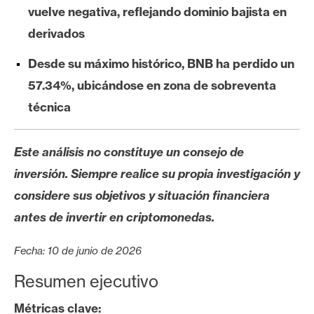
s
vuelve negativa, reflejando dominio bajista en
derivados
N
Desde su máximo histórico, BNB ha perdido un
o
57.34%, ubicándose en zona de sobreventa
t
a
técnica
s
d
Este análisis no constituye un consejo de
e
inversión. Siempre realice su propia investigación y
P
r
considere sus objetivos y situación financiera
e
antes de invertir en criptomonedas.
n
s
Fecha: 10 de junio de 2026
a
Resumen ejecutivo
Métricas clave: