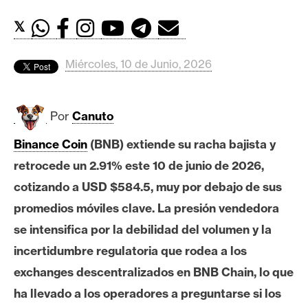
c
a
𝕏
d
o
Miércoles, 10 de Junio, 2026
s
Por
Canuto
B
i
Binance Coin
(BNB) extiende su racha bajista y
t
retrocede un 2.91% este 10 de junio de 2026,
c
o
cotizando a USD $584.5, muy por debajo de sus
i
promedios móviles clave. La presión vendedora
n
se intensifica por la debilidad del volumen y la
incertidumbre regulatoria que rodea a los
E
exchanges descentralizados en BNB Chain, lo que
t
ha llevado a los operadores a preguntarse si los
h