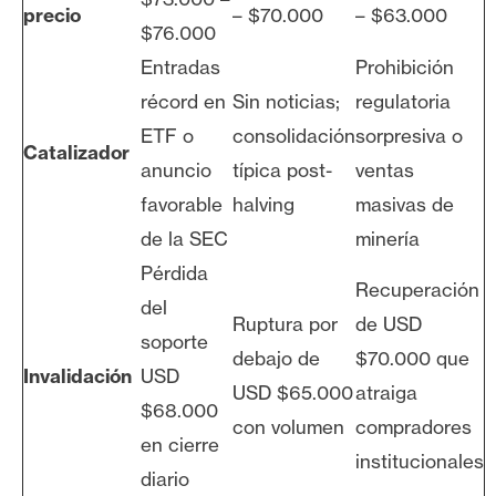
precio
– $70.000
– $63.000
$76.000
Entradas
Prohibición
récord en
Sin noticias;
regulatoria
ETF o
consolidación
sorpresiva o
Catalizador
anuncio
típica post-
ventas
favorable
halving
masivas de
de la SEC
minería
Pérdida
Recuperación
del
Ruptura por
de USD
soporte
debajo de
$70.000 que
Invalidación
USD
USD $65.000
atraiga
$68.000
con volumen
compradores
en cierre
institucionales
diario