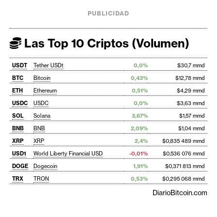
PUBLICIDAD
Las Top 10 Criptos (Volumen)
USDT
Tether USDt
0,0%
$30,7 mmd
BTC
Bitcoin
0,43%
$12,78 mmd
ETH
Ethereum
0,51%
$4,29 mmd
USDC
USDC
0,0%
$3,63 mmd
SOL
Solana
3,67%
$1,57 mmd
BNB
BNB
2,09%
$1,04 mmd
XRP
XRP
2,4%
$0,835 489 mmd
USD1
World Liberty Financial USD
-0,01%
$0,536 076 mmd
DOGE
Dogecoin
1,91%
$0,371 813 mmd
TRX
TRON
0,53%
$0,295 068 mmd
DiarioBitcoin.com