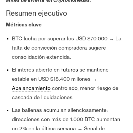
s
Resumen ejecutivo
N
Métricas clave
o
t
BTC lucha por superar los USD $70.000 → La
a
falta de convicción compradora sugiere
s
consolidación extendida.
d
e
El interés abierto en
futuros
se mantiene
P
estable en USD $18.400 millones →
r
Apalancamiento
controlado, menor riesgo de
e
n
cascada de liquidaciones.
s
Las ballenas acumulan silenciosamente:
a
direcciones con más de 1.000 BTC aumentan
un 2% en la última semana → Señal de