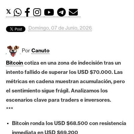
c
a
𝕏
d
o
Domingo, 07 de Junio, 2026
s
Por
Canuto
B
i
Bitcoin
cotiza en una zona de indecisión tras un
t
intento fallido de superar los USD $70.000. Las
c
o
métricas en cadena muestran acumulación, pero
i
el sentimiento sigue frágil. Analizamos los
n
escenarios clave para traders e inversores.
***
E
Bitcoin ronda los USD $68.500 con resistencia
t
h
inmediata en USD $69.200