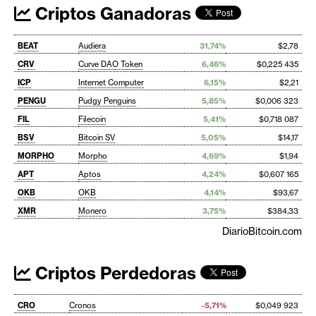
Criptos Ganadoras
BEAT
Audiera
31,74%
$2,78
CRV
Curve DAO Token
6,46%
$0,225 435
ICP
Internet Computer
6,15%
$2,21
PENGU
Pudgy Penguins
5,85%
$0,006 323
FIL
Filecoin
5,41%
$0,718 087
BSV
Bitcoin SV
5,05%
$14,17
MORPHO
Morpho
4,69%
$1,94
APT
Aptos
4,24%
$0,607 165
OKB
OKB
4,14%
$93,67
XMR
Monero
3,75%
$384,33
DiarioBitcoin.com
Criptos Perdedoras
CRO
Cronos
-5,71%
$0,049 923