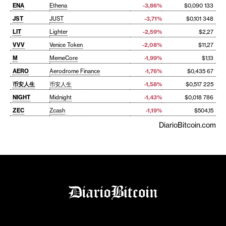
ENA
Ethena
-3,86%
$0,090 133
JST
JUST
-3,71%
$0,101 348
LIT
Lighter
-2,59%
$2,27
VVV
Venice Token
-2,08%
$11,27
M
MemeCore
-1,99%
$1,13
AERO
Aerodrome Finance
-1,76%
$0,435 67
币安人生
币安人生
-1,58%
$0,517 225
NIGHT
Midnight
-1,43%
$0,018 786
ZEC
Zcash
-1,19%
$504,15
DiarioBitcoin.com