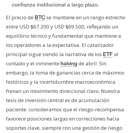
T
confianza institucional a largo plazo.
e
m
El precio de
se mantiene en un rango estrecho
BTC
a
entre USD $67.200 y USD $69.500, reflejando un
s
equilibrio técnico y fundamental que mantiene a
los operadores a la expectativa. El catalizador
R
principal sigue siendo la narrativa de los
al
ETF
e
contado y el inminente
de abril. Sin
halving
c
u
embargo, la toma de ganancias cerca de máximos
r
históricos y la incertidumbre macroeconómica
s
frenan un movimiento direccional claro. Nuestra
o
tesis de inversión central es de acumulación
s
paciente: consideramos que el riesgo-recompensa
favorece posiciones largas en correcciones hacia
C
soportes clave, siempre con una gestión de riesgo
o