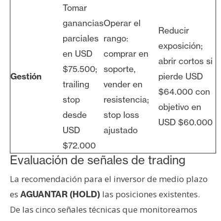
Tomar
ganancias
Operar el
Reducir
parciales
rango:
exposición;
en USD
comprar en
abrir cortos si
$75.500;
soporte,
Gestión
pierde USD
trailing
vender en
$64.000 con
stop
resistencia;
objetivo en
desde
stop loss
USD $60.000
USD
ajustado
$72.000
Evaluación de señales de trading
La recomendación para el inversor de medio plazo
es
las posiciones existentes.
AGUANTAR (HOLD)
De las cinco señales técnicas que monitoreamos