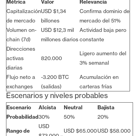
Métrica
Valor
Relevancia
Capitalización
USD $1,34
Confirma dominio de
de mercado
billones
mercado del 51%
Volumen on-
USD $12,3 mil
Actividad baja pero
chain (7d)
millones diarios
constante
Direcciones
Ligero aumento del
activas
820.000
3% semanal
diarias
Flujo neto a
-3.200 BTC
Acumulación en
exchanges
(salidas)
carteras frías
Escenarios y niveles probables
Escenario
Alcista
Neutral
Bajista
Probabilidad
30%
50%
20%
USD
Rango de
USD $65.000
USD $58.000
$73.000 –