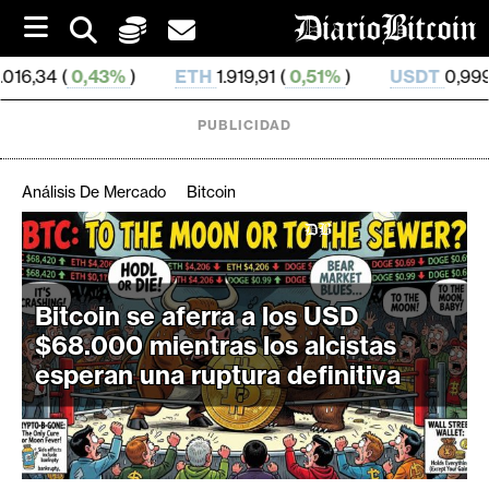
S
k
i
ETH
1.919,91 (
0,51%
)
USDT
0,999 254 (
0,0%
)
p
t
o
PUBLICIDAD
c
o
n
Análisis De Mercado
Bitcoin
t
e
C
n
r
t
i
Bitcoin se aferra a los USD
p
$68.000 mientras los alcistas
t
esperan una ruptura definitiva
o
M
e
r