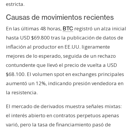
estricta.
n
t
Causas de movimientos recientes
a
c
En las últimas 48 horas,
registró un alza inicial
BTC
t
hasta USD $69.800 tras la publicación de datos de
o
inflación al productor en EE.UU. ligeramente
y
mejores de lo esperado, seguida de un rechazo
P
u
contundente que llevó el precio de vuelta a USD
b
$68.100. El volumen spot en exchanges principales
l
aumentó un 12%, indicando presión vendedora en
i
la resistencia.
c
i
El mercado de derivados muestra señales mixtas:
d
a
el interés abierto en contratos perpetuos apenas
d
varió, pero la tasa de financiamiento pasó de