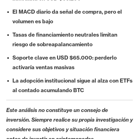
e
El MACD diario da señal de compra, pero el
r
e
volumen es bajo
u
Tasas de financiamiento neutrales limitan
m
riesgo de sobreapalancamiento
Soporte clave en USD $65.000: perderlo
I
A
activaría ventas masivas
La adopción institucional sigue al alza con ETFs
A
al contado acumulando BTC
n
á
Este análisis no constituye un consejo de
l
i
inversión. Siempre realice su propia investigación y
s
considere sus objetivos y situación financiera
i
antes de invertir en criptomonedas.