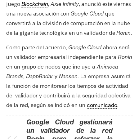
s
juego
, anunció este viernes
Blockchain
,
Axie Infinity
una nueva asociación con
que
Google Cloud
convertirá a la división de computación en la nube
N
o
de la gigante tecnológica en un validador de
.
Ronin
t
Como parte del acuerdo,
Google Cloud
ahora será
a
s
un validador empresarial independiente para
Ronin
d
en un grupo de nodos que incluye a
Animoca
e
Brands, DappRadar
y
Nansen
.
La empresa asumirá
P
la función de monitorear los tiempos de actividad
r
e
del validador y contribuirá a la seguridad colectiva
n
de la red, según se indicó en un
comunicado
.
s
a
Google Cloud gestionará
un validador de la red
Ronin para reforzar la