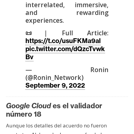
interrelated, immersive,
n
and rewarding
t
experiences.
a
c
📜| Full Article:
t
https://t.co/usuFKMa9al
o
pic.twitter.com/dQzcTvwk
y
Bv
P
u
— Ronin
b
(@Ronin_Network)
l
September 9, 2022
i
c
i
Google Cloud
es el validador
d
número 18
a
d
Aunque los detalles del acuerdo no fueron