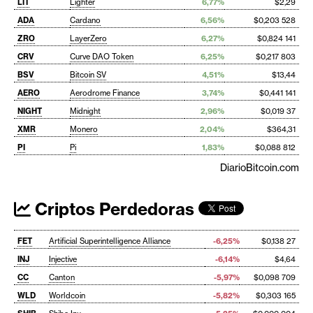
LIT
Lighter
6,77%
$2,29
ADA
Cardano
6,56%
$0,203 528
ZRO
LayerZero
6,27%
$0,824 141
CRV
Curve DAO Token
6,25%
$0,217 803
BSV
Bitcoin SV
4,51%
$13,44
AERO
Aerodrome Finance
3,74%
$0,441 141
NIGHT
Midnight
2,96%
$0,019 37
XMR
Monero
2,04%
$364,31
PI
Pi
1,83%
$0,088 812
DiarioBitcoin.com
Criptos Perdedoras
FET
Artificial Superintelligence Alliance
-6,25%
$0,138 27
INJ
Injective
-6,14%
$4,64
CC
Canton
-5,97%
$0,098 709
WLD
Worldcoin
-5,82%
$0,303 165