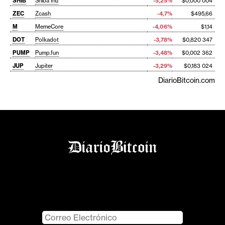
SHIB
Shiba Inu
-5,25%
$0,000 004
ZEC
Zcash
-4,7%
$495,66
M
MemeCore
-4,06%
$1,14
DOT
Polkadot
-3,78%
$0,820 347
PUMP
Pump.fun
-3,48%
$0,002 362
JUP
Jupiter
-3,29%
$0,183 024
DiarioBitcoin.com