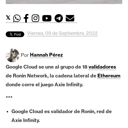
c
a
d
𝕏
o
s
Viernes, 09 de Septiembre, 2022
B
Por
Hannah Pérez
i
t
Google Cloud se une al grupo de 18
validadores
c
de Ronin Network, la cadena lateral de
Ethereum
o
donde corre el juego Axie Infinity.
i
n
***
Google Cloud es validador de Ronin, red de
E
t
Axie Infinity.
h