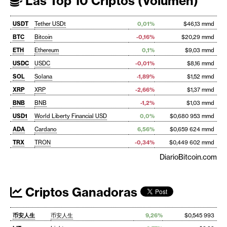
Las Top 10 Criptos (Volumen)
USDT
Tether USDt
0,01%
$46,13 mmd
BTC
Bitcoin
-0,16%
$20,29 mmd
ETH
Ethereum
0,1%
$9,03 mmd
USDC
USDC
-0,01%
$8,16 mmd
SOL
Solana
-1,89%
$1,52 mmd
XRP
XRP
-2,66%
$1,37 mmd
BNB
BNB
-1,2%
$1,03 mmd
USD1
World Liberty Financial USD
0,0%
$0,680 953 mmd
ADA
Cardano
6,56%
$0,659 624 mmd
TRX
TRON
-0,34%
$0,449 602 mmd
DiarioBitcoin.com
Criptos Ganadoras
币安人生
币安人生
9,26%
$0,545 993