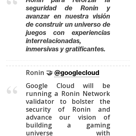
T
seguridad de Ronin y
e
m
avanzar en nuestra visión
a
de construir un universo de
s
juegos con experiencias
interrelacionadas,
inmersivas y gratificantes.
R
e
c
Ronin 🤝
@googlecloud
u
r
Google Cloud will be
s
running a Ronin Network
o
validator to bolster the
s
security of Ronin and
advance our vision of
building a gaming
C
universe with
o