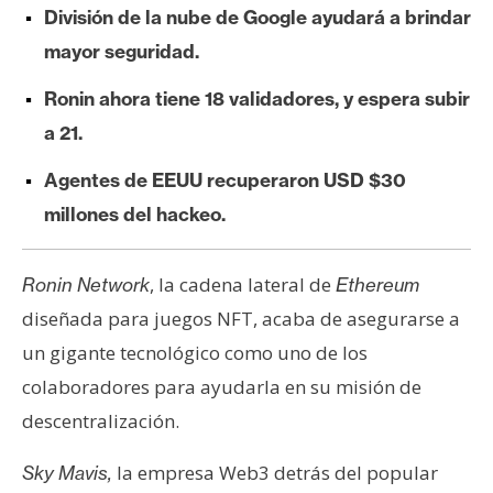
División de la nube de Google ayudará a brindar
e
r
mayor seguridad.
e
Ronin ahora tiene 18 validadores, y espera subir
u
m
a 21.
Agentes de EEUU recuperaron USD $30
I
millones del hackeo.
A
, la cadena lateral de
Ronin Network
Ethereum
A
diseñada para juegos NFT, acaba de asegurarse a
n
un gigante tecnológico como uno de los
á
colaboradores para ayudarla en su misión de
l
i
descentralización.
s
la empresa Web3 detrás del popular
Sky Mavis,
i