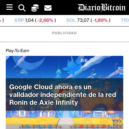
S
k
i
-2,66%
)
SOL
73,07 (
-1,89%
)
TRX
0,326 658 (
-0,
p
t
o
PUBLICIDAD
c
o
n
Play-To-Earn
t
e
C
n
r
t
i
Google Cloud ahora es un
p
validador independiente de la red
t
o
Ronin de Axie Infinity
M
e
r