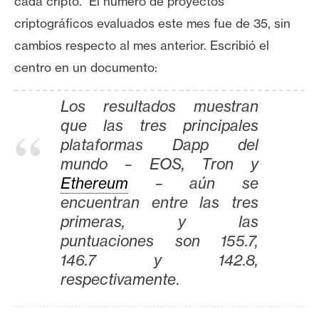
cada cripto. El número de proyectos
e
criptográficos evaluados este mes fue de 35, sin
r
cambios respecto al mes anterior. Escribió el
e
u
centro en un documento:
m
Los resultados muestran
que las tres principales
I
plataformas Dapp del
A
mundo – EOS, Tron y
Ethereum
– aún se
A
encuentran entre las tres
n
primeras, y las
á
puntuaciones son 155.7,
l
146.7 y 142.8,
i
respectivamente
.
s
i