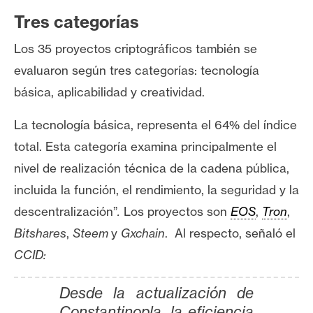
T
e
Tres categorías
m
Los 35 proyectos criptográficos también se
a
s
evaluaron según tres categorías: tecnología
básica, aplicabilidad y creatividad.
R
La tecnología básica, representa el 64% del índice
e
total. Esta categoría
examina principalmente el
c
nivel de realización técnica de la cadena pública,
u
r
incluida la función, el rendimiento, la seguridad y la
s
descentralización”
.
Los proyectos son
EOS
,
Tron
,
o
Bitshares
,
Steem
y
Gxchain
. Al respecto, señaló el
s
CCID:
C
Desde la actualización de
o
Constantinopla, la eficiencia