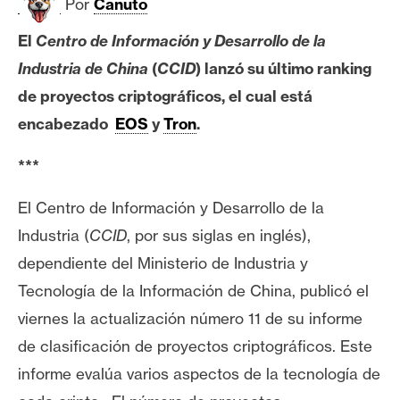
c
Por
Canuto
a
El
Centro de Información y Desarrollo de la
d
o
Industria de China
(
CCID
) lanzó su último ranking
s
de proyectos criptográficos, el cual está
encabezado
EOS
y
Tron
.
B
***
i
t
El Centro de Información y Desarrollo de la
c
Industria (
CCID
, por sus siglas en inglés),
o
dependiente del Ministerio de Industria y
i
n
Tecnología de la Información de China, publicó el
viernes la actualización número 11 de su informe
de clasificación de proyectos criptográficos. Este
E
t
informe evalúa varios aspectos de la tecnología de
h