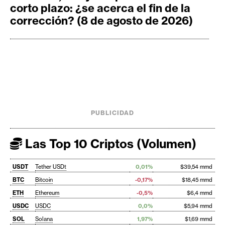
corto plazo: ¿se acerca el fin de la
corrección? (8 de agosto de 2026)
PUBLICIDAD
Las Top 10 Criptos (Volumen)
USDT
Tether USDt
0,01%
$39,54 mmd
BTC
Bitcoin
-0,17%
$18,45 mmd
ETH
Ethereum
-0,5%
$6,4 mmd
USDC
USDC
0,0%
$5,94 mmd
SOL
Solana
1,97%
$1,69 mmd