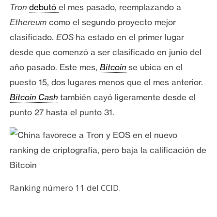
s
Tron
debutó
el mes pasado, reemplazando a
Ethereum
como el segundo proyecto mejor
clasificado.
EOS
ha estado en el primer lugar
N
o
desde que comenzó a ser clasificado en junio del
t
año pasado. Este mes,
Bitcoin
se ubica en el
a
puesto 15, dos lugares menos que el mes anterior.
s
Bitcoin Cash
también cayó ligeramente desde el
d
e
punto 27 hasta el punto 31.
P
r
e
n
s
a
Ranking número 11 del CCID.