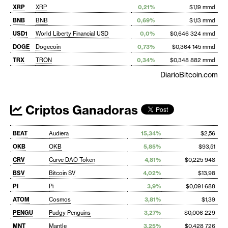
XRP
XRP
0,21%
$1,19 mmd
BNB
BNB
0,69%
$1,13 mmd
USD1
World Liberty Financial USD
0,0%
$0,646 324 mmd
DOGE
Dogecoin
0,73%
$0,364 145 mmd
TRX
TRON
0,34%
$0,348 882 mmd
DiarioBitcoin.com
Criptos Ganadoras
BEAT
Audiera
15,34%
$2,56
OKB
OKB
5,85%
$93,51
CRV
Curve DAO Token
4,81%
$0,225 948
BSV
Bitcoin SV
4,02%
$13,98
PI
Pi
3,9%
$0,091 688
ATOM
Cosmos
3,81%
$1,39
PENGU
Pudgy Penguins
3,27%
$0,006 229
MNT
Mantle
3,25%
$0,428 726