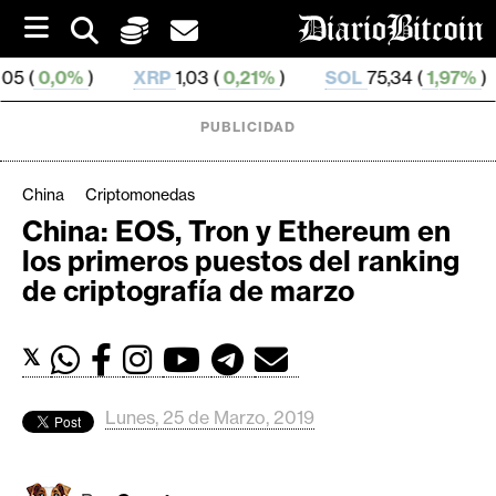
S
k
i
XRP
1,03 (
0,21%
)
SOL
75,34 (
1,97%
)
TRX
0,3
p
t
o
PUBLICIDAD
c
o
n
China
Criptomonedas
t
China: EOS, Tron y Ethereum en
e
C
los primeros puestos del ranking
n
r
t
de criptografía de marzo
i
p
𝕏
t
o
M
Lunes, 25 de Marzo, 2019
e
r