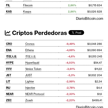
FIL
Filecoin
2,86%
$0,715 834
KAS
Kaspa
2,86%
$0,026 828
DiarioBitcoin.com
Criptos Perdedoras
CRO
Cronos
-9,49%
$0,048 286
ENA
Ethena
-4,69%
$0,090 894
币安人生
币安人生
-4,6%
$0,513 245
HYPE
Hyperliquid
-4,03%
$54,47
VVV
Venice Token
-3,61%
$11,22
JST
JUST
-3,3%
$0,102 204
LIT
Lighter
-2,99%
$2,34
INJ
Injective
-2,78%
$4,4
NEAR
NEAR Protocol
-2,33%
$1,6
ZEC
Zcash
-2,23%
$499,41
DiarioBitcoin.com