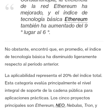
n
de la red Ethereum ha
t
mejorado, y el índice de
a
tecnología básica
Ethereum
c
también ha aumentado del 9
t
° lugar al 6 °.
o
y
P
No obstante, encontró que, en promedio,
el índice
u
de tecnología básica ha disminuido ligeramente
b
l
respecto al período anterior
.
i
La aplicabilidad representa el 20% del índice total.
c
i
E
sta categoría evalúa principalmente el nivel
d
integral de soporte de la cadena pública para
a
aplicaciones prácticas. Los cinco proyectos
d
principales son
Ethereum
,
NEO
,
Nebulas
,
Tron
, y