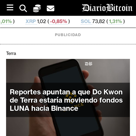
S
k
i
RP
1,02 (
-0,85%
)
SOL
73,82 (
1,31%
)
TRX
0,327 102
p
t
o
PUBLICIDAD
c
o
n
Terra
t
e
C
n
r
t
i
Reportes apuntan a que Do Kwon
p
t
de Terra estaría moviendo fondos
o
LUNA hacia Binance
M
e
r