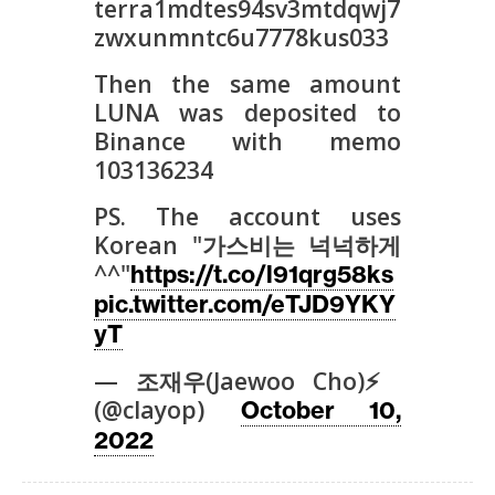
T
terra1mdtes94sv3mtdqwj7
e
zwxunmntc6u7778kus033
m
Then the same amount
a
LUNA was deposited to
s
Binance with memo
103136234
R
PS. The account uses
e
Korean "가스비는 넉넉하게
c
u
^^"
https://t.co/l91qrg58ks
r
pic.twitter.com/eTJD9YKY
s
yT
o
— 조재우(Jaewoo Cho)⚡️
s
(@clayop)
October 10,
2022
C
o