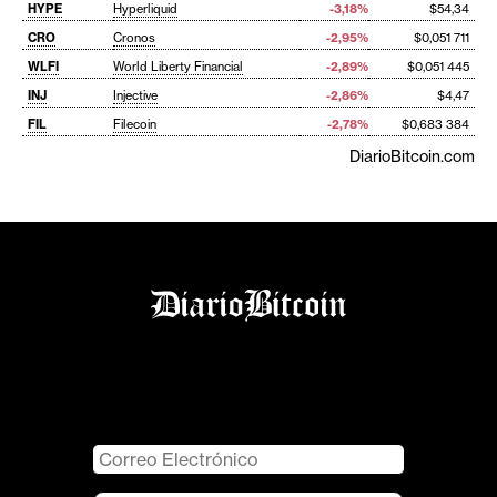
HYPE
Hyperliquid
-3,18%
$54,34
CRO
Cronos
-2,95%
$0,051 711
WLFI
World Liberty Financial
-2,89%
$0,051 445
INJ
Injective
-2,86%
$4,47
FIL
Filecoin
-2,78%
$0,683 384
DiarioBitcoin.com