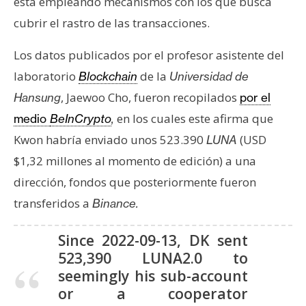
está empleando mecanismos con los que busca
s
cubrir el rastro de las transacciones.
N
Los datos publicados por el profesor asistente del
o
laboratorio
de la
Blockchain
Universidad de
t
, Jaewoo Cho, fueron recopilados
Hansung
por el
a
en los cuales este afirma que
medio
BeInCrypto
,
s
d
Kwon habría enviado unos 523.390
(USD
LUNA
e
$1,32 millones al momento de edición) a una
P
dirección, fondos que posteriormente fueron
r
transferidos a
Binance.
e
n
Since 2022-09-13, DK sent
s
523,390 LUNA2.0 to
a
seemingly his sub-account
or a cooperator