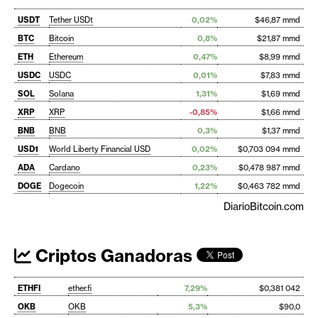
USDT
Tether USDt
0,02%
$46,87 mmd
BTC
Bitcoin
0,8%
$21,87 mmd
ETH
Ethereum
0,47%
$8,99 mmd
USDC
USDC
0,01%
$7,83 mmd
SOL
Solana
1,31%
$1,69 mmd
XRP
XRP
-0,85%
$1,66 mmd
BNB
BNB
0,3%
$1,37 mmd
USD1
World Liberty Financial USD
0,02%
$0,703 094 mmd
ADA
Cardano
0,23%
$0,478 987 mmd
DOGE
Dogecoin
1,22%
$0,463 782 mmd
DiarioBitcoin.com
Criptos Ganadoras
ETHFI
ether.fi
7,29%
$0,381 042
OKB
OKB
5,3%
$90,0