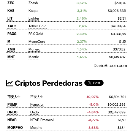
ZEC
Zcash
3,52%
$511,04
KAS
Kaspa
3,31%
$0,026 335
LIT
Lighter
2,46%
$2,31
XAUt
Tether Gold
2,4%
$4.319,84
PAXG
PAX Gold
2,39%
$4.331,85
M
MemeCore
2,37%
$1,15
XMR
Monero
1,54%
$373,32
MNT
Mantle
1,45%
$0,415 487
DiarioBitcoin.com
Criptos Perdedoras
币安人生
币安人生
-10,07%
$0,504 791
PUMP
Pump.fun
-5,0%
$0,002 293
ONDO
Ondo
-4,84%
$0,347 899
NEAR
NEAR Protocol
-3,77%
$1,59
MORPHO
Morpho
-3,58%
$1,84