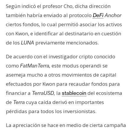
n
Según indicó el profesor Cho, dicha dirección
t
también habría enviado al protocolo
DeFi
Anchor
a
ciertos fondos, lo cual permitió asociar los activos
c
con Kwon, e identificar al destinatario en cuestión
t
o
de los
previamente mencionados.
LUNA
y
P
De acuerdo con el investigador cripto conocido
u
como
este modus operandi se
FatManTerra,
b
asemeja mucho a otros movimientos de capital
l
efectuados por Kwon para recaudar fondos para
i
financiar a
la
del ecosistema
c
TerraUSD,
stablecoin
i
de
cuya caída derivó en importantes
Terra
d
pérdidas para todos los inversionistas.
a
d
La apreciación se hace en medio de cierta campaña