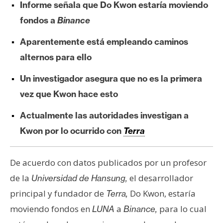
Informe señala que Do Kwon estaría moviendo
e
fondos a
Binance
r
e
Aparentemente está empleando caminos
u
alternos para ello
m
Un investigador asegura que no es la primera
I
vez que Kwon hace esto
A
Actualmente las autoridades investigan a
Kwon por lo ocurrido con
Terra
A
n
De acuerdo con datos publicados por un profesor
á
l
de la
el desarrollador
Universidad de Hansung,
i
principal y fundador de
Do Kwon, estaría
Terra,
s
moviendo fondos en
a
para lo cual
LUNA
Binance,
i