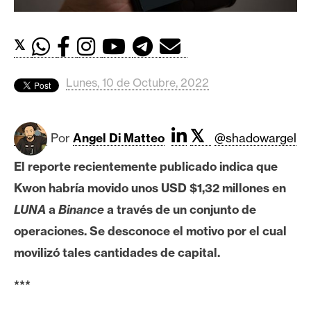
c
a
d
𝕏
o
s
Lunes, 10 de Octubre, 2022
B
𝕏
i
Por
Angel Di Matteo
@shadowargel
t
El reporte recientemente publicado indica que
c
o
Kwon habría movido unos USD $1,32 millones en
i
LUNA
a
Binance
a través de un conjunto de
n
operaciones. Se desconoce el motivo por el cual
movilizó tales cantidades de capital.
E
***
t
h