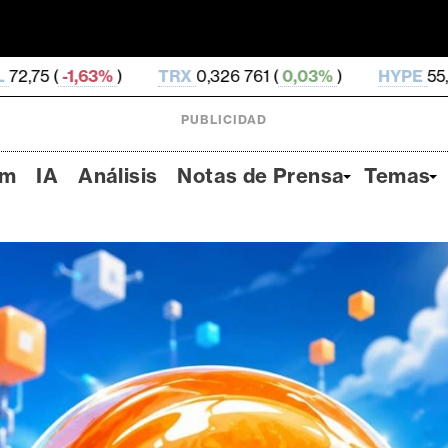
TRX
0,326 761 (
0,03%
)
HYPE
55,57 (
-0,9%
)
DO
PUBLICIDAD
um
IA
Análisis
Notas de Prensa
Temas