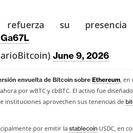
o refuerza su presenc
vNGa67L
arioBitcoin)
June 9, 2026
, en
ersión envuelta de Bitcoin sobre
Ethereum
hora por wBTC y cbBTC. El activo fue diseñado
s e instituciones aprovechen sus tenencias de
bi
incipalmente por emitir la
USDC, en co
stablecoin