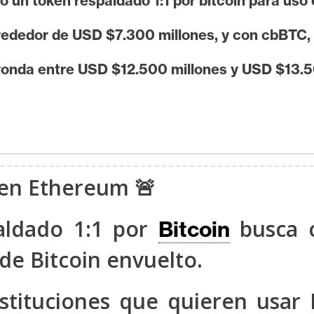
 un token respaldado 1:1 por bitcoin para uso 
rededor de USD $7.300 millones, y con cbBTC,
 ronda entre USD $12.500 millones y USD $13.50
C en Ethereum 🚨
aldado 1:1 por
busca 
Bitcoin
de Bitcoin envuelto.
instituciones que quieren usar