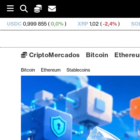
S
k
i
(
0,0%
)
XRP
1,02 (
-2,4%
)
SOL
72,75 (
-1,63%
)
p
t
o
c
o
CriptoMercados
Bitcoin
Ethere
n
t
Bitcoin
Ethereum
Stablecoins
C
e
n
r
t
i
p
t
o
M
e