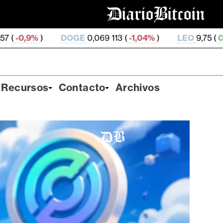
GE
0,069 113 (
-1,04%
)
LEO
9,75 (
0,06%
)
ZEC
500
Recursos
Contacto
Archivos