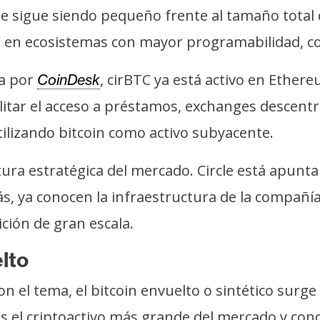
e sigue siendo pequeño frente al tamaño total 
C en ecosistemas con mayor programabilidad, 
da por
, cirBTC ya está activo en Ethe
CoinDesk
ilitar el acceso a préstamos, exchanges descentr
tilizando bitcoin como activo subyacente.
tura estratégica del mercado. Circle está apunt
s, ya conocen la infraestructura de la compañía
ción de gran escala.
lto
on el tema, el bitcoin envuelto o sintético surg
es el criptoactivo más grande del mercado y con