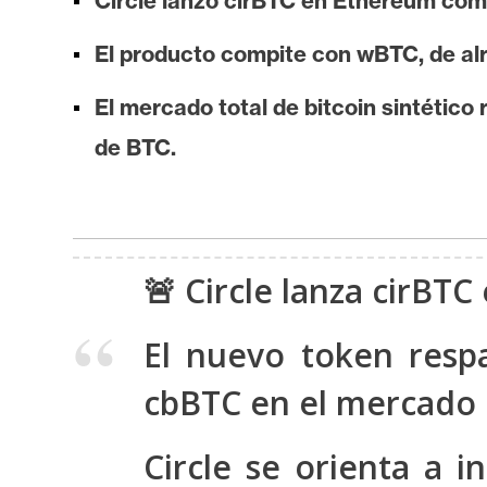
Circle lanzó cirBTC en Ethereum como
i
s
El producto compite con wBTC, de al
i
s
El mercado total de bitcoin sintético
de BTC.
N
o
t
a
🚨 Circle lanza cirBT
s
d
El nuevo token resp
e
P
cbBTC en el mercado 
r
e
Circle se orienta a 
n