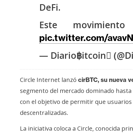
s
DeFi.
a
Este movimient
T
pic.twitter.com/ava
e
m
— Diario฿itcoin (@Di
a
s
Circle Internet lanzó
cirBTC, su nueva v
R
segmento del mercado dominado hasta a
e
con el objetivo de permitir que usuario
c
u
descentralizadas.
r
s
La iniciativa coloca a Circle, conocida pr