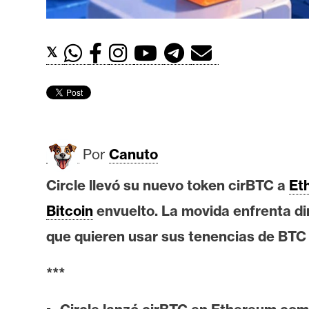
t
h
e
𝕏
r
e
u
m
Por
Canuto
I
Circle llevó su nuevo token cirBTC a
Et
A
Bitcoin
envuelto. La movida enfrenta di
que quieren usar sus tenencias de BTC
A
n
***
á
l