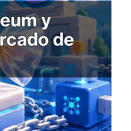
reum y
ercado de