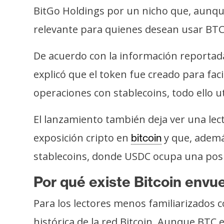
o
BitGo Holdings por un nicho que, aunqu
s
relevante para quienes desean usar BT
C
De acuerdo con la información reporta
o
explicó que el token fue creado para fac
n
operaciones con stablecoins, todo ello u
t
a
El lanzamiento también deja ver una lec
c
t
exposición cripto en
y que, ademá
bitcoin
o
stablecoins, donde USDC ocupa una posi
y
P
Por qué existe Bitcoin envue
u
b
Para los lectores menos familiarizados c
l
histórica de la red Bitcoin. Aunque BTC 