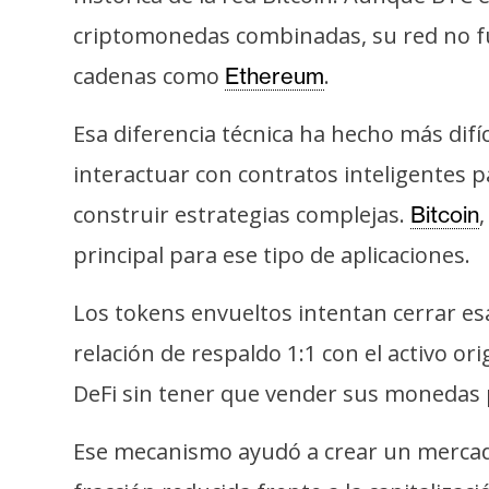
i
criptomonedas combinadas, su red no fu
c
i
cadenas como
.
Ethereum
d
a
Esa diferencia técnica ha hecho más difí
d
interactuar con contratos inteligentes 
construir estrategias complejas.
Bitcoin
principal para ese tipo de aplicaciones.
Los tokens envueltos intentan cerrar es
relación de respaldo 1:1 con el activo o
DeFi sin tener que vender sus monedas 
Ese mecanismo ayudó a crear un mercado