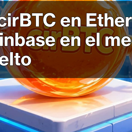
 cirBTC en Ethe
oinbase en el m
elto