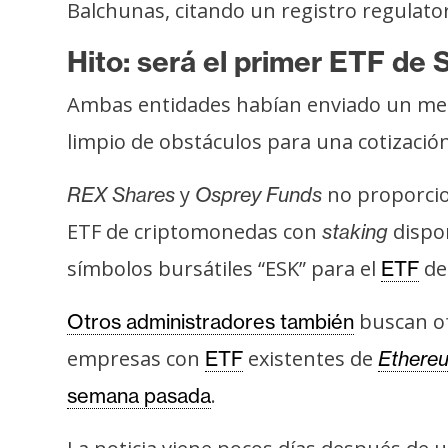
Balchunas, citando un registro regulato
Hito: será el primer ETF de 
Ambas entidades habían enviado un mens
limpio de obstáculos para una cotización
y
no proporcio
REX Shares
Osprey Funds
ETF de criptomonedas con
dispon
staking
símbolos bursátiles “ESK” para el
de 
ETF
buscan o
Otros administradores también
empresas con
existentes de
ETF
Ethere
.
semana pasada