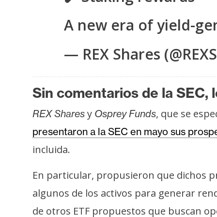
o
s
A new era of yield-g
— REX Shares (@REXS
C
o
n
t
Sin comentarios de la SEC, l
a
y
, que se espe
REX Shares
Osprey Funds
c
t
presentaron a la SEC en mayo sus prosp
o
incluida.
y
P
En particular, propusieron que dichos p
u
algunos de los activos para generar rend
b
l
de otros ETF propuestos que buscan o