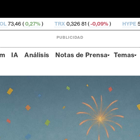
TRX
0,326 81 (
-0,09%
)
HYPE
56,68 (
2,34%
)
PUBLICIDAD
um
IA
Análisis
Notas de Prensa
Temas