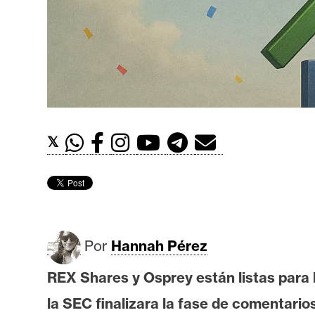
t
h
e
r
e
u
m
𝕏
I
A
Por
Hannah Pérez
A
n
REX Shares y Osprey están listas para
á
la SEC finalizara la fase de comentari
l