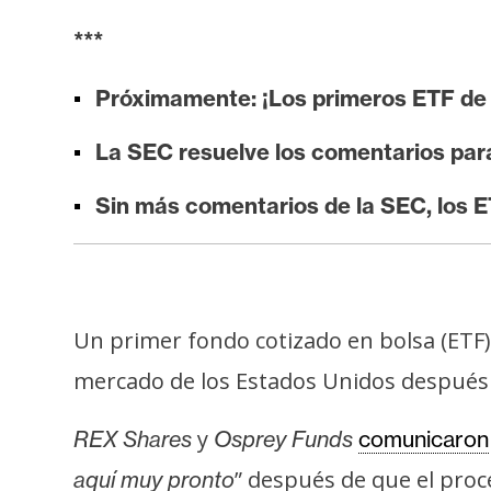
i
***
s
i
Próximamente: ¡Los primeros ETF de 
s
La SEC resuelve los comentarios pa
N
Sin más comentarios de la SEC, los E
o
t
a
s
d
Un primer fondo cotizado en bolsa (ETF
e
mercado de los Estados Unidos después 
P
r
y
REX Shares
Osprey Funds
comunicaron
e
n
” después de que el proc
aquí muy pronto