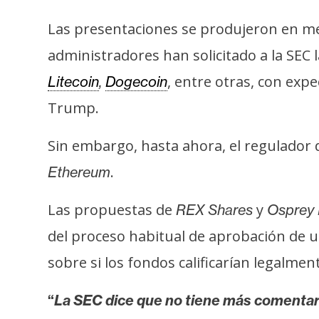
i
c
Las presentaciones se produjeron en me
i
administradores han solicitado a la SEC
d
, entre otras, con exp
Litecoin
,
Dogecoin
a
d
Trump.
Sin embargo, hasta ahora, el regulador d
.
Ethereum
Las propuestas de
y
REX Shares
Osprey
del proceso habitual de aprobación de u
sobre si los fondos calificarían legalm
“
La SEC dice que no tiene más comentari