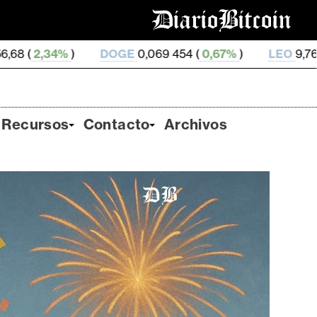
DOGE
0,069 454 (
0,67%
)
LEO
9,76 (
0,24%
)
ZE
Recursos
Contacto
Archivos