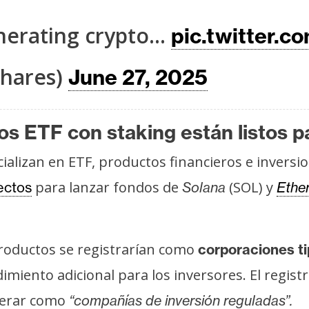
enerating crypto…
pic.twitter.c
hares)
June 27, 2025
os ETF con staking están listos p
cializan en ETF, productos financieros e invers
para lanzar fondos de
(SOL) y
ectos
Solana
Ethe
roductos se registrarían como
corporaciones ti
imiento adicional para los inversores. El regist
perar como
“compañías de inversión reguladas”.