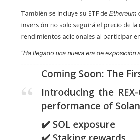
s
a
También se incluye su ETF de
c
Ethereum
inversión no solo seguirá el precio de l
T
rendimientos adicionales al participar 
e
m
“Ha llegado una nueva era de exposición
a
s
Coming Soon: The Firs
Introducing the REX
R
e
performance of Solana
c
u
✔️ SOL exposure
r
s
✔️ Staking rewards