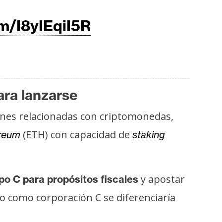
om/I8yIEqiI5R
ara lanzarse
iones relacionadas con criptomonedas,
(ETH) con capacidad de
reum
staking
y apostar
po C para propósitos fiscales
ro como corporación C se diferenciaría