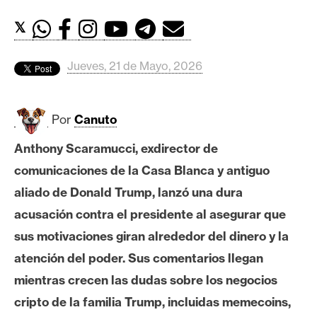
c
a
𝕏
d
o
Jueves, 21 de Mayo, 2026
s
Por
Canuto
B
i
Anthony Scaramucci, exdirector de
t
comunicaciones de la Casa Blanca y antiguo
c
o
aliado de Donald Trump, lanzó una dura
i
acusación contra el presidente al asegurar que
n
sus motivaciones giran alrededor del dinero y la
atención del poder. Sus comentarios llegan
E
mientras crecen las dudas sobre los negocios
t
cripto de la familia Trump, incluidas memecoins,
h