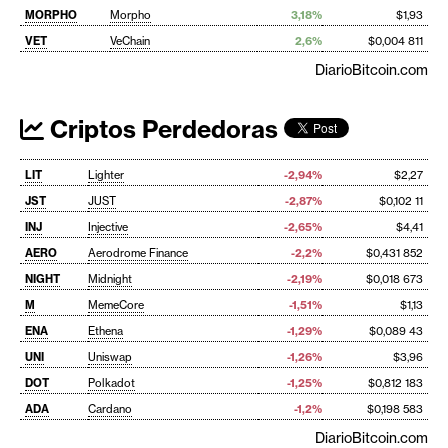
MORPHO
Morpho
3,18%
$1,93
VET
VeChain
2,6%
$0,004 811
DiarioBitcoin.com
Criptos Perdedoras
LIT
Lighter
-2,94%
$2,27
JST
JUST
-2,87%
$0,102 11
INJ
Injective
-2,65%
$4,41
AERO
Aerodrome Finance
-2,2%
$0,431 852
NIGHT
Midnight
-2,19%
$0,018 673
M
MemeCore
-1,51%
$1,13
ENA
Ethena
-1,29%
$0,089 43
UNI
Uniswap
-1,26%
$3,96
DOT
Polkadot
-1,25%
$0,812 183
ADA
Cardano
-1,2%
$0,198 583
DiarioBitcoin.com