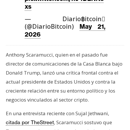
T
xs
e
m
— Diario฿itcoin
a
(@DiarioBitcoin)
May 21,
s
2026
R
Anthony Scaramucci, quien en el pasado fue
e
c
director de comunicaciones de la Casa Blanca bajo
u
Donald Trump, lanzó una crítica frontal contra el
r
actual presidente de Estados Unidos y contra la
s
creciente relación entre su entorno político y los
o
negocios vinculados al sector cripto.
s
En una entrevista reciente con Sujal Jethwani,
C
, Scaramucci sostuvo que
citada por TheStreet
o