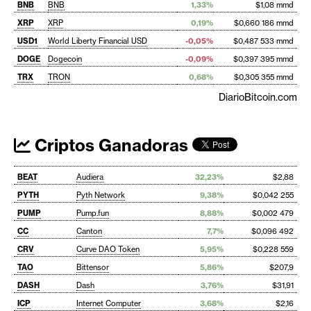
BNB
BNB
1,33%
$1,08 mmd
XRP
XRP
0,19%
$0,660 186 mmd
USD1
World Liberty Financial USD
-0,05%
$0,487 533 mmd
DOGE
Dogecoin
-0,09%
$0,397 395 mmd
TRX
TRON
0,68%
$0,305 355 mmd
DiarioBitcoin.com
Criptos Ganadoras
BEAT
Audiera
32,23%
$2,88
PYTH
Pyth Network
9,38%
$0,042 255
PUMP
Pump.fun
8,88%
$0,002 479
CC
Canton
7,7%
$0,096 492
CRV
Curve DAO Token
5,95%
$0,228 559
TAO
Bittensor
5,86%
$207,9
DASH
Dash
3,76%
$31,91
ICP
Internet Computer
3,68%
$2,16