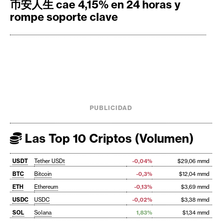
币安人生 cae 4,15% en 24 horas y
rompe soporte clave
PUBLICIDAD
Las Top 10 Criptos (Volumen)
USDT
Tether USDt
-0,04%
$29,06 mmd
BTC
Bitcoin
-0,3%
$12,04 mmd
ETH
Ethereum
-0,13%
$3,69 mmd
USDC
USDC
-0,02%
$3,38 mmd
SOL
Solana
1,83%
$1,34 mmd