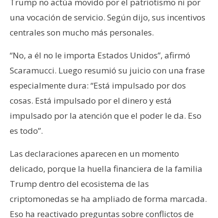
Trump no actúa movido por el patriotismo ni por
n
una vocación de servicio. Según dijo, sus incentivos
t
a
centrales son mucho más personales.
c
“No, a él no le importa Estados Unidos”, afirmó
t
o
Scaramucci. Luego resumió su juicio con una frase
y
especialmente dura: “Está impulsado por dos
P
cosas. Está impulsado por el dinero y está
u
impulsado por la atención que el poder le da. Eso
b
l
es todo”.
i
Las declaraciones aparecen en un momento
c
i
delicado, porque la huella financiera de la familia
d
Trump dentro del ecosistema de las
a
criptomonedas se ha ampliado de forma marcada.
d
Eso ha reactivado preguntas sobre conflictos de