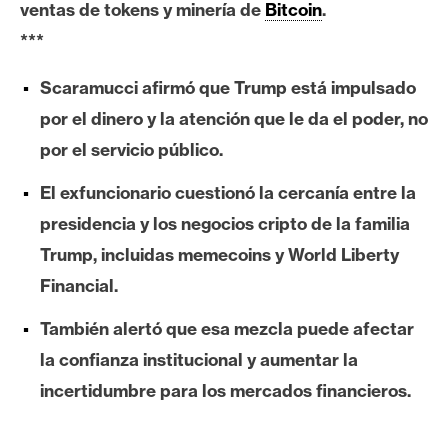
ventas de tokens y minería de
Bitcoin
.
e
***
r
e
Scaramucci afirmó que Trump está impulsado
u
m
por el dinero y la atención que le da el poder, no
por el servicio público.
I
El exfuncionario cuestionó la cercanía entre la
A
presidencia y los negocios cripto de la familia
Trump, incluidas memecoins y World Liberty
A
Financial.
n
También alertó que esa mezcla puede afectar
á
l
la confianza institucional y aumentar la
i
incertidumbre para los mercados financieros.
s
i