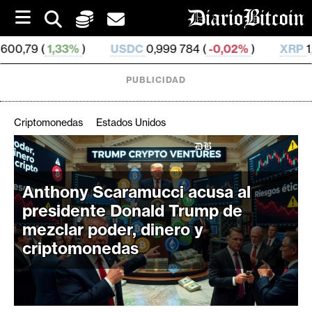
S
k
i
USDC
0,999 784 (
-0,02%
)
XRP
1,03 (
0,19%
)
S
p
t
o
PUBLICIDAD
c
o
n
Criptomonedas
Estados Unidos
t
e
C
n
r
t
Anthony Scaramucci acusa al
i
presidente Donald Trump de
p
t
mezclar poder, dinero y
o
criptomonedas
M
e
r