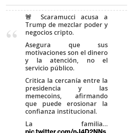
s
🚨 Scaramucci acusa a
N
Trump de mezclar poder y
o
negocios cripto.
t
Asegura que sus
a
motivaciones son el dinero
s
y la atención, no el
d
servicio público.
e
P
Critica la cercanía entre la
r
presidencia y las
e
memecoins, afirmando
n
que puede erosionar la
s
confianza institucional.
a
La familia…
pic.twitter.com/nJ4D2NNs