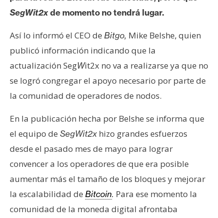
e
SegWit2x
de momento no tendrá lugar.
r
e
Así lo informó el CEO de
Mike Belshe, quien
Bitgo,
u
publicó información indicando que la
m
actualización Seg
it2x no va a realizarse ya que no
W
se logró congregar el apoyo necesario por parte de
I
la comunidad de operadores de nodos.
A
En la publicación hecha por Belshe se informa que
el equipo de
hizo grandes esfuerzos
SegWit2x
A
desde el pasado mes de mayo para lograr
n
á
convencer a los operadores de que era posible
l
aumentar más el tamaño de los bloques y mejorar
i
la escalabilidad de
Para ese momento la
Bitcoin
.
s
comunidad de la moneda digital afrontaba
i