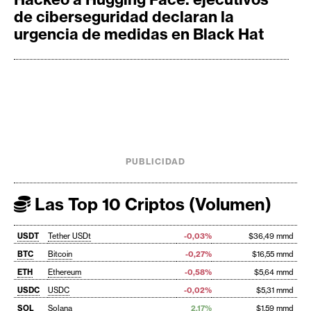
de ciberseguridad declaran la
urgencia de medidas en Black Hat
PUBLICIDAD
Las Top 10 Criptos (Volumen)
USDT
Tether USDt
-0,03%
$36,49 mmd
BTC
Bitcoin
-0,27%
$16,55 mmd
ETH
Ethereum
-0,58%
$5,64 mmd
USDC
USDC
-0,02%
$5,31 mmd
SOL
Solana
2,17%
$1,59 mmd