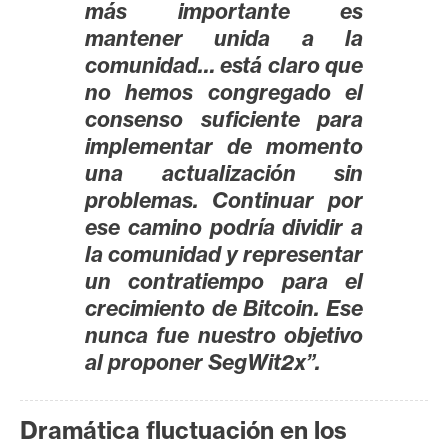
T
más importante es
e
mantener unida a la
m
comunidad… está claro que
a
no hemos congregado el
s
consenso suficiente para
implementar de momento
R
una actualización sin
e
problemas. Continuar por
c
ese camino podría dividir a
u
la comunidad y representar
r
un contratiempo para el
s
crecimiento de Bitcoin. Ese
o
nunca fue nuestro objetivo
s
al proponer SegWit2x”.
C
Dramática fluctuación en los
o