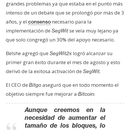
s
grandes problemas ya que estaba en el punto más
intenso de un debate que se prolongó por más de 3
años, y el
necesario para la
consenso
N
o
implementación de
se veía muy lejano ya
SegWit
t
que solo congregó un 30% del apoyo necesario.
a
s
Belshe agregó que
logró alcanzar su
SegWit2x
d
primer gran éxito durante el mes de agosto y esto
e
derivó de la exitosa activación de
SegWit.
P
r
El CEO de
aseguró que en todo momento el
Bitgo
e
objetivo siempre fue mejorar a
Bitcoin:
n
s
Aunque creemos en la
a
necesidad de aumentar el
tamaño de los bloques, lo