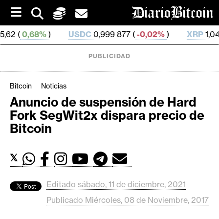
S
k
i
%
)
USDC
0,999 877 (
-0,02%
)
XRP
1,04 (
0,25%
)
p
t
o
PUBLICIDAD
c
o
n
Bitcoin
Noticias
t
Anuncio de suspensión de Hard
e
C
Fork SegWit2x dispara precio de
n
r
t
Bitcoin
i
p
𝕏
t
o
M
Editado sábado, 11 de diciembre, 2021
e
Publicado Miércoles, 08 de Noviembre, 2017
r