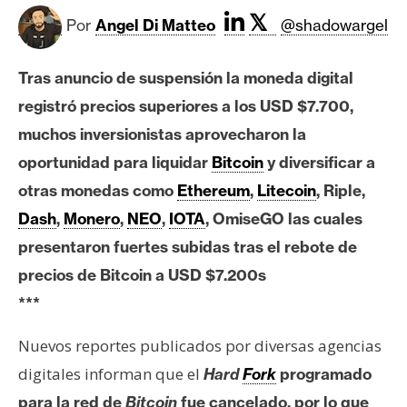
c
𝕏
a
Por
Angel Di Matteo
@shadowargel
d
o
Tras anuncio de suspensión la moneda digital
s
registró precios superiores a los USD $7.700,
muchos inversionistas aprovecharon la
B
oportunidad para liquidar
Bitcoin
y diversificar a
i
otras monedas como
Ethereum
,
Litecoin
, Riple,
t
Dash
,
Monero
,
NEO
,
IOTA
, OmiseGO las cuales
c
o
presentaron fuertes subidas tras el rebote de
i
precios de Bitcoin a USD $7.200s
n
***
Nuevos reportes publicados por diversas agencias
E
digitales informan que el
Hard
Fork
programado
t
h
para la red de
Bitcoin
fue cancelado, por lo que