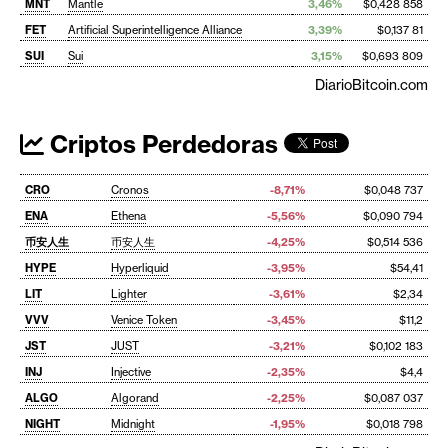
MNT
Mantle
3,46%
$0,428 858
FET
Artificial Superintelligence Alliance
3,39%
$0,137 81
SUI
Sui
3,15%
$0,693 809
DiarioBitcoin.com
Criptos Perdedoras
CRO
Cronos
-8,71%
$0,048 737
ENA
Ethena
-5,56%
$0,090 794
币安人生
币安人生
-4,25%
$0,514 536
HYPE
Hyperliquid
-3,95%
$54,41
LIT
Lighter
-3,61%
$2,34
VVV
Venice Token
-3,45%
$11,2
JST
JUST
-3,21%
$0,102 183
INJ
Injective
-2,35%
$4,4
ALGO
Algorand
-2,25%
$0,087 037
NIGHT
Midnight
-1,95%
$0,018 798