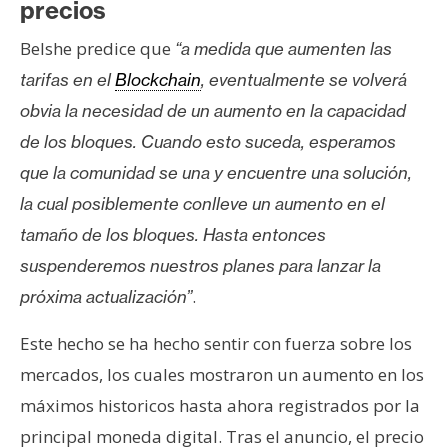
precios
n
t
Belshe predice que
“a medida que aumenten las
a
tarifas en el
Blockchain
, eventualmente se volverá
c
obvia la necesidad de un aumento en la capacidad
t
o
de los bloques. Cuando esto suceda, esperamos
y
que la comunidad se una y encuentre una solución,
P
la cual posiblemente conlleve un aumento en el
u
tamaño de los bloques. Hasta entonces
b
l
suspenderemos nuestros planes para lanzar la
i
.
próxima actualización”
c
i
Este hecho se ha hecho sentir con fuerza sobre los
d
mercados, los cuales mostraron un aumento en los
a
máximos historicos hasta ahora registrados por la
d
principal moneda digital. Tras el anuncio, el precio