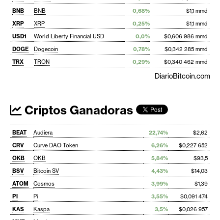
BNB
BNB
0,68%
$1,1 mmd
XRP
XRP
0,25%
$1,1 mmd
USD1
World Liberty Financial USD
0,0%
$0,606 986 mmd
DOGE
Dogecoin
0,78%
$0,342 285 mmd
TRX
TRON
0,29%
$0,340 462 mmd
DiarioBitcoin.com
Criptos Ganadoras
BEAT
Audiera
22,74%
$2,62
CRV
Curve DAO Token
6,26%
$0,227 652
OKB
OKB
5,84%
$93,5
BSV
Bitcoin SV
4,43%
$14,03
ATOM
Cosmos
3,99%
$1,39
PI
Pi
3,55%
$0,091 474
KAS
Kaspa
3,5%
$0,026 957