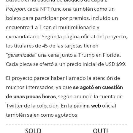
T
e
, cada NFT funciona también como un
Polygon
m
boleto para participar por premios, incluido un
a
encuentro 1 a 1 con el multimillonario y
s
exmandatario. Según la página oficial del proyecto,
los titulares de 45 de las tarjetas tienen
R
“
” una cena junto a Trump en Florida.
garantizada
e
Cada pieza se ofertó a un precio inicial de USD $99.
c
u
El proyecto parece haber llamado la atención de
r
muchos interesados, ya que
se agotó en cuestión
s
o
, según anunció la cuenta de
de unas pocas horas
s
Twitter de la colección. En la
oficial
página web
también salen como agotados.
C
SOLD OUT!
o