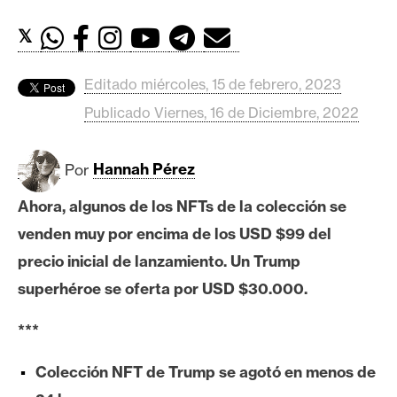
c
a
𝕏
d
o
Editado miércoles, 15 de febrero, 2023
s
Publicado Viernes, 16 de Diciembre, 2022
B
Por
Hannah Pérez
i
t
Ahora, algunos de los NFTs de la colección se
c
venden muy por encima de los USD $99 del
o
precio inicial de lanzamiento. Un Trump
i
n
superhéroe se oferta por USD $30.000.
***
E
t
Colección NFT de Trump se agotó en menos de
h