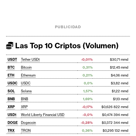
PUBLICIDAD
Las Top 10 Criptos (Volumen)
USDT
Tether USDt
-0,01%
$30,71 mmd
BTC
Bitcoin
0,31%
$12,45 mmd
ETH
Ethereum
0,21%
$4,06 mmd
USDC
USDC
0,0%
$3,82 mmd
SOL
Solana
1,57%
$1,22 mmd
BNB
BNB
1,69%
$1,13 mmd
XRP
XRP
-0,17%
$0,626 822 mmd
USD1
World Liberty Financial USD
-0,0%
$0,474 394 mmd
DOGE
Dogecoin
-0,28%
$0,372 344 mmd
TRX
TRON
0,36%
$0,295 132 mmd