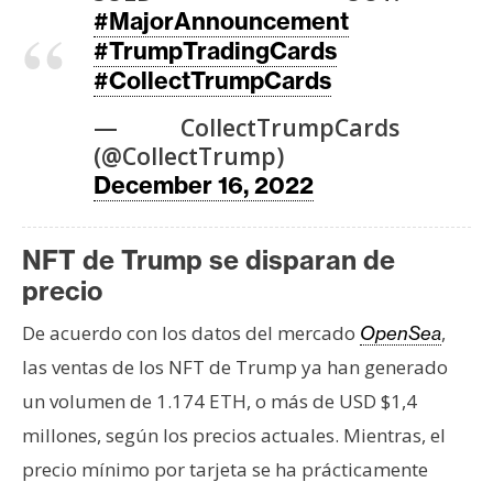
n
#MajorAnnouncement
t
#TrumpTradingCards
a
#CollectTrumpCards
c
— CollectTrumpCards
t
(@CollectTrump)
o
y
December 16, 2022
P
u
NFT de Trump se disparan de
b
precio
l
i
De acuerdo con los datos del mercado
,
OpenSea
c
las ventas de los NFT de Trump ya han generado
i
un volumen de 1.174 ETH, o más de USD $1,4
d
a
millones, según los precios actuales. Mientras, el
d
precio mínimo por tarjeta se ha prácticamente