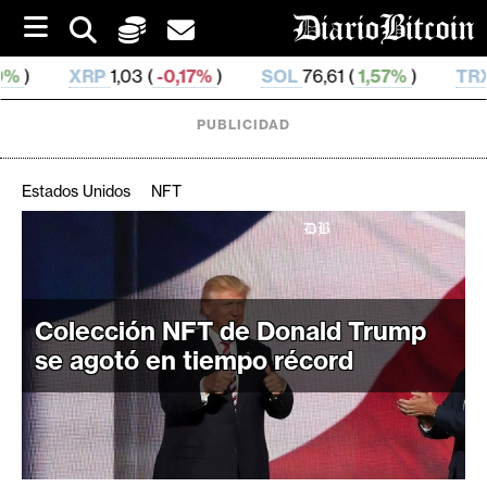
S
k
i
P
1,03 (
-0,17%
)
SOL
76,61 (
1,57%
)
TRX
0,329 931 (
p
t
o
PUBLICIDAD
c
o
n
Estados Unidos
NFT
t
e
C
n
r
t
i
p
Colección NFT de Donald Trump
t
se agotó en tiempo récord
o
M
e
r