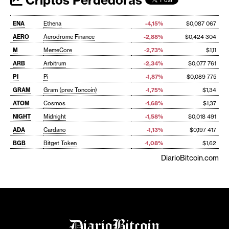
ENA
Ethena
-4,15%
$0,087 067
AERO
Aerodrome Finance
-2,88%
$0,424 304
M
MemeCore
-2,73%
$1,11
ARB
Arbitrum
-2,34%
$0,077 761
PI
Pi
-1,87%
$0,089 775
GRAM
Gram (prev. Toncoin)
-1,75%
$1,34
ATOM
Cosmos
-1,68%
$1,37
NIGHT
Midnight
-1,58%
$0,018 491
ADA
Cardano
-1,13%
$0,197 417
BGB
Bitget Token
-1,08%
$1,62
DiarioBitcoin.com