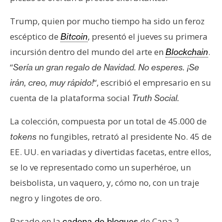
s
Trump, quien por mucho tiempo ha sido un feroz
escéptico de
, presentó el jueves su primera
Bitcoin
N
o
incursión dentro del mundo del arte en
.
Blockchain
t
“
Sería un gran regalo de Navidad. No esperes. ¡Se
a
“, escribió el empresario en su
irán, creo, muy rápido!
s
cuenta de la plataforma social
Truth Social.
d
e
La colección, compuesta por un total de 45.000 de
P
no fungibles, retrató al presidente No. 45 de
tokens
r
e
EE. UU. en variadas y divertidas facetas, entre ellos,
n
se lo ve representado como un superhéroe, un
s
beisbolista, un vaquero, y, cómo no, con un traje
a
negro y lingotes de oro.
Basado en la
de Capa 2,
cadena de bloques