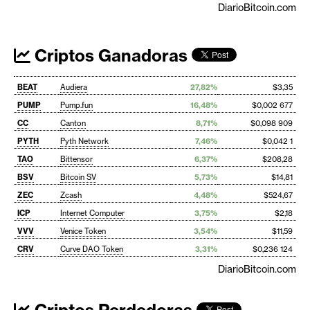
DiarioBitcoin.com
Criptos Ganadoras
BEAT
Audiera
27,82%
$3,35
PUMP
Pump.fun
16,48%
$0,002 677
CC
Canton
8,71%
$0,098 909
PYTH
Pyth Network
7,46%
$0,042 1
TAO
Bittensor
6,37%
$208,28
BSV
Bitcoin SV
5,73%
$14,81
ZEC
Zcash
4,48%
$524,67
ICP
Internet Computer
3,75%
$2,18
VVV
Venice Token
3,54%
$11,59
CRV
Curve DAO Token
3,31%
$0,236 124
DiarioBitcoin.com
Criptos Perdedoras