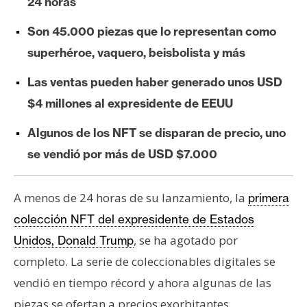
24 horas
e
r
Son 45.000 piezas que lo representan como
e
superhéroe, vaquero, beisbolista y más
u
m
Las ventas pueden haber generado unos USD
$4 millones al expresidente de EEUU
I
Algunos de los NFT se disparan de precio, uno
A
se vendió por más de USD $7.000
A
A menos de 24 horas de su lanzamiento, la
primera
n
colección NFT del expresidente de Estados
á
, se ha agotado por
Unidos, Donald Trump
l
completo. La serie de coleccionables digitales se
i
s
vendió en tiempo récord y ahora algunas de las
i
piezas se ofertan a precios exorbitantes.