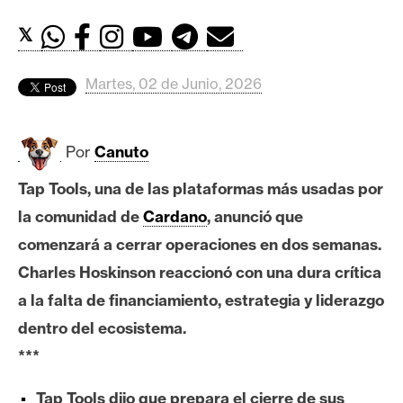
c
a
𝕏
d
o
Martes, 02 de Junio, 2026
s
Por
Canuto
B
i
Tap Tools, una de las plataformas más usadas por
t
la comunidad de
Cardano
, anunció que
c
o
comenzará a cerrar operaciones en dos semanas.
i
Charles Hoskinson reaccionó con una dura crítica
n
a la falta de financiamiento, estrategia y liderazgo
dentro del ecosistema.
E
***
t
h
Tap Tools dijo que prepara el cierre de sus