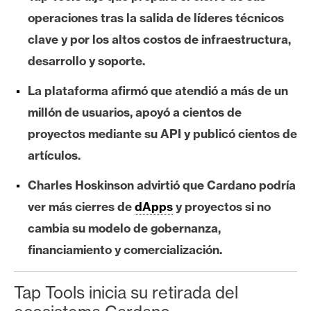
e
operaciones tras la salida de líderes técnicos
r
clave y por los altos costos de infraestructura,
e
desarrollo y soporte.
u
m
La plataforma afirmó que atendió a más de un
millón de usuarios, apoyó a cientos de
I
proyectos mediante su API y publicó cientos de
A
artículos.
Charles Hoskinson advirtió que Cardano podría
A
ver más cierres de
dApps
y proyectos si no
n
cambia su modelo de gobernanza,
á
l
financiamiento y comercialización.
i
s
Tap Tools inicia su retirada del
i