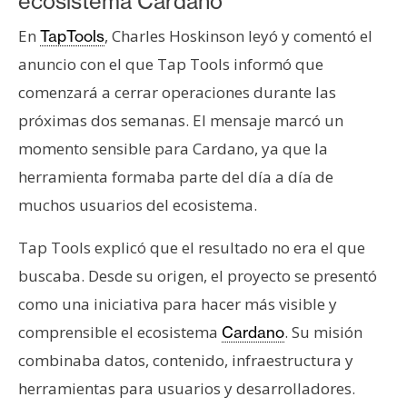
ecosistema Cardano
s
En
, Charles Hoskinson leyó y comentó el
TapTools
anuncio con el que Tap Tools informó que
N
comenzará a cerrar operaciones durante las
o
t
próximas dos semanas. El mensaje marcó un
a
momento sensible para Cardano, ya que la
s
herramienta formaba parte del día a día de
d
muchos usuarios del ecosistema.
e
P
Tap Tools explicó que el resultado no era el que
r
e
buscaba. Desde su origen, el proyecto se presentó
n
como una iniciativa para hacer más visible y
s
comprensible el ecosistema
. Su misión
Cardano
a
combinaba datos, contenido, infraestructura y
herramientas para usuarios y desarrolladores.