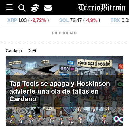
S
k
i
2%
)
SOL
72,47 (
-1,9%
)
TRX
0,326 935 (
-0,06%
)
p
t
o
PUBLICIDAD
c
o
n
Cardano
DeFi
t
e
C
n
r
t
i
Tap Tools se apaga y Hoskinson
p
advierte una ola de fallas en
t
Cardano
o
M
e
r