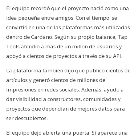
T
e
El equipo recordó que el proyecto nació como una
m
idea pequeña entre amigos. Con el tiempo, se
a
convirtió en una de las plataformas más utilizadas
s
dentro de Cardano. Según su propio balance, Tap
Tools atendió a más de un millón de usuarios y
R
apoyó a cientos de proyectos a través de su API.
e
c
La plataforma también dijo que publicó cientos de
u
artículos y generó cientos de millones de
r
impresiones en redes sociales. Además, ayudó a
s
o
dar visibilidad a constructores, comunidades y
s
proyectos que dependían de mejores datos para
ser descubiertos.
C
El equipo dejó abierta una puerta. Si aparece una
o