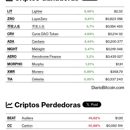
LIT
Lighter
6,96%
$2,32
ZRO
LayerZero
6,81%
$0,823 056
币安人生
币安人生
5,7%
$0,554 493
CRV
Curve DAO Token
4,69%
$0,214 02
ADA
Cardano
4,44%
$0,200 277
NIGHT
Midnight
3,47%
$0,019 046
AERO
Aerodrome Finance
3,2%
$0,435 027
MORPHO
Morpho
1,21%
$1,91
XMR
Monero
0,89%
$368,79
TIA
Celestia
0,85%
$0,337 243
DiarioBitcoin.com
Criptos Perdedoras
BEAT
Audiera
-16,82%
$1,95
CC
Canton
-10,88%
$0,092 514