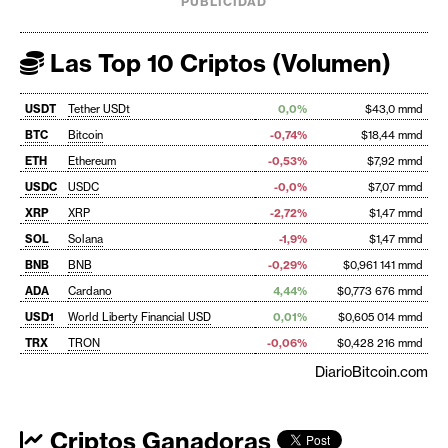
PUBLICIDAD
Las Top 10 Criptos (Volumen)
USDT
Tether USDt
0,0%
$43,0 mmd
BTC
Bitcoin
-0,74%
$18,44 mmd
ETH
Ethereum
-0,53%
$7,92 mmd
USDC
USDC
-0,0%
$7,07 mmd
XRP
XRP
-2,72%
$1,47 mmd
SOL
Solana
-1,9%
$1,47 mmd
BNB
BNB
-0,29%
$0,961 141 mmd
ADA
Cardano
4,44%
$0,773 676 mmd
USD1
World Liberty Financial USD
0,01%
$0,605 014 mmd
TRX
TRON
-0,06%
$0,428 216 mmd
DiarioBitcoin.com
Criptos Ganadoras