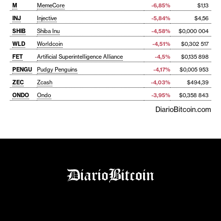
M
MemeCore
-6,85%
$1,13
INJ
Injective
-5,84%
$4,56
SHIB
Shiba Inu
-4,58%
$0,000 004
WLD
Worldcoin
-4,51%
$0,302 517
FET
Artificial Superintelligence Alliance
-4,5%
$0,135 898
PENGU
Pudgy Penguins
-4,17%
$0,005 953
ZEC
Zcash
-4,03%
$494,39
ONDO
Ondo
-3,95%
$0,358 843
DiarioBitcoin.com