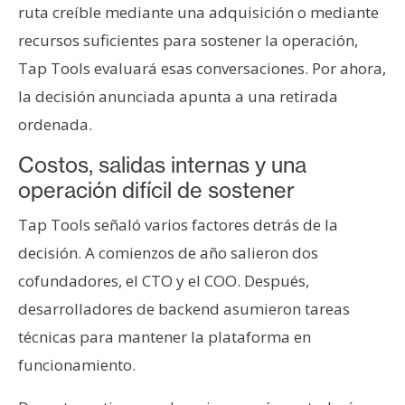
ruta creíble mediante una adquisición o mediante
n
t
recursos suficientes para sostener la operación,
a
Tap Tools evaluará esas conversaciones. Por ahora,
c
la decisión anunciada apunta a una retirada
t
ordenada.
o
y
Costos, salidas internas y una
P
operación difícil de sostener
u
b
Tap Tools señaló varios factores detrás de la
l
decisión. A comienzos de año salieron dos
i
cofundadores, el CTO y el COO. Después,
c
i
desarrolladores de backend asumieron tareas
d
técnicas para mantener la plataforma en
a
funcionamiento.
d