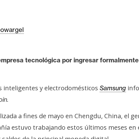
owargel
a empresa tecnológica por ingresar formalmente
 inteligentes y electrodomésticos
info
Samsung
oin.
lizada a fines de mayo en Chengdu, China, el g
ñía estuvo trabajando estos últimos meses en e
saldos de la principal moneda digital.