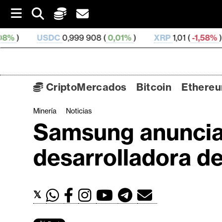
S
k
i
DC
0,999 908 (
0,01%
)
XRP
1,01 (
-1,58%
)
SOL
73,58
p
t
o
c
o
CriptoMercados
Bitcoin
Ethere
n
t
Minería
Noticias
C
e
Samsung anuncia 
n
r
t
i
desarrolladora d
p
t
o
𝕏
M
e