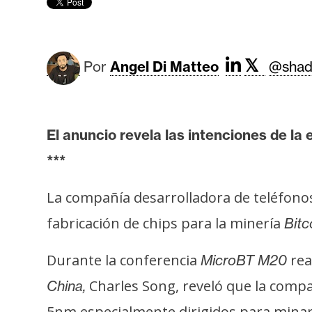
r
c
a
d
𝕏
Por
Angel Di Matteo
@shad
o
s
El anuncio revela las intenciones de l
B
***
i
t
La compañía desarrolladora de teléfonos
c
o
fabricación de chips para la minería
Bitc
i
n
Durante la conferencia
rea
MicroBT M20
Charles Song, reveló que la compa
China,
E
5nm especialmente dirigidos para minar 