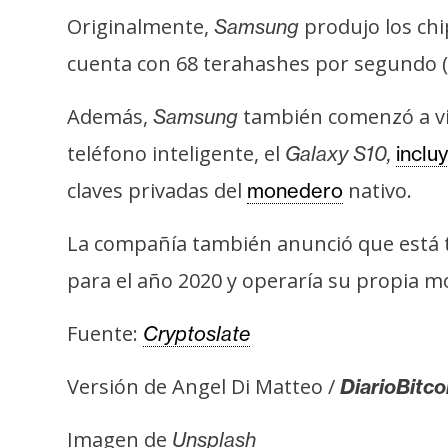
i
Originalmente,
produjo los chi
Samsung
s
cuenta con 68 terahashes por segundo (T
i
s
Además,
también comenzó a vin
Samsung
teléfono inteligente, el
Galaxy S10,
inclu
N
claves privadas del
nativo.
monedero
o
t
La compañía también anunció que está 
a
s
para el año 2020 y operaría su propia 
d
e
Fuente:
Cryptoslate
P
r
Versión de Angel Di Matteo /
DiarioBitco
e
n
Imagen de
Unsplash