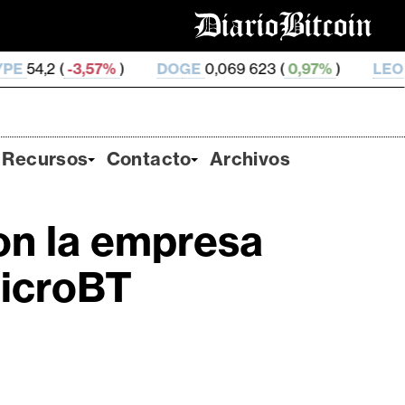
57%
)
DOGE
0,069 623 (
0,97%
)
LEO
9,76 (
0,09%
)
Recursos
Contacto
Archivos
on la empresa
MicroBT