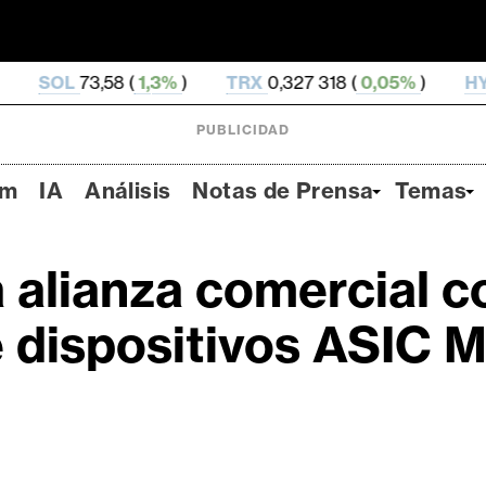
 (
1,3%
)
TRX
0,327 318 (
0,05%
)
HYPE
54,2 (
-3,
PUBLICIDAD
um
IA
Análisis
Notas de Prensa
Temas
alianza comercial c
e dispositivos ASIC 