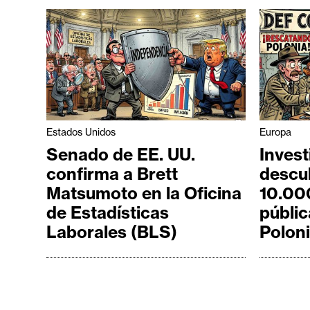
i
c
i
d
a
d
Estados Unidos
Europa
Senado de EE. UU.
Inves
confirma a Brett
descu
Matsumoto en la Oficina
10.00
de Estadísticas
públic
Laborales (BLS)
Polon