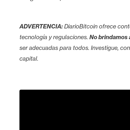
s
a
ADVERTENCIA:
DiarioBitcoin ofrece cont
T
tecnología y regulaciones.
No brindamos 
e
ser adecuadas para todos. Investigue, consu
m
a
capital.
s
R
e
c
u
r
s