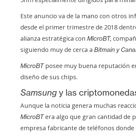
t
h
Este anuncio va de la mano con otros i
e
desde el primer trimestre de 2018 dentr
r
alianza estratégica con
compañía
MicroBT,
e
u
siguiendo muy de cerca a
Bitmain y Cana
m
posee muy buena reputación en e
MicroBT
diseño de sus chips.
I
A
Samsung
y las criptomoneda
Aunque la noticia genera muchas reaccio
A
n
era algo que gran cantidad de p
MicroBT
á
empresa fabricante de teléfonos donde m
l