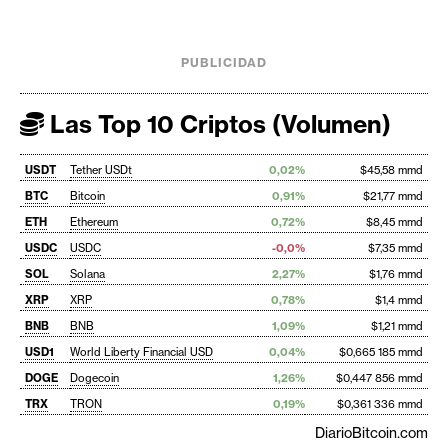
PUBLICIDAD
Las Top 10 Criptos (Volumen)
USDT
Tether USDt
0,02%
$45,58 mmd
BTC
Bitcoin
0,91%
$21,77 mmd
ETH
Ethereum
0,72%
$8,45 mmd
USDC
USDC
-0,0%
$7,35 mmd
SOL
Solana
2,27%
$1,76 mmd
XRP
XRP
0,78%
$1,4 mmd
BNB
BNB
1,09%
$1,21 mmd
USD1
World Liberty Financial USD
0,04%
$0,665 185 mmd
DOGE
Dogecoin
1,26%
$0,447 856 mmd
TRX
TRON
0,19%
$0,361 336 mmd
DiarioBitcoin.com