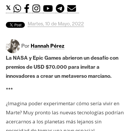
c
𝕏
a
d
o
Martes, 10 de Mayo, 2022
s
Por
Hannah Pérez
B
i
La NASA y Epic Games abrieron un desafío con
t
premios de USD $70.000 para invitar a
c
innovadores a crear un metaverso marciano.
o
i
***
n
¿Imagina poder experimentar cómo sería vivir en
Marte? Muy pronto las nuevas tecnologías podrían
E
acercarnos a los planetas más lejanos sin
t
h
necesidad de tomar una nave espacial.