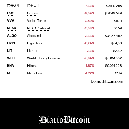
币安人生
币安人生
-7,42%
$0,510 258
CRO
Cronos
-6,59%
$0,049 589
VVV
Venice Token
-3,69%
$11,21
NEAR
NEAR Protocol
-2,58%
$1,59
ALGO
Algorand
-2,44%
$0,087 452
HYPE
Hyperliquid
-2,24%
$54,39
LIT
Lighter
-2,2%
$2,32
WLFI
World Liberty Financial
-1,94%
$0,051 382
ENA
Ethena
-1,87%
$0,091 228
M
MemeCore
-1,77%
$1,14
DiarioBitcoin.com