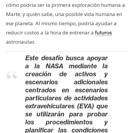
s
cómo podría ser la primera exploración humana a
Marte; y quién sabe, una posible vida humana en
N
ese planeta. Al mismo tiempo, podría ayudar a
o
reducir costos a la hora de entrenar a
futuros
t
astronautas.
a
s
Este desafío busca apoyar
d
a la NASA mediante la
e
creación de activos y
P
escenarios adicionales
r
centrados en escenarios
e
n
particulares de actividades
s
extravehiculares (EVA) que
a
se utilizarán para probar
los procedimientos y
planificar las condiciones