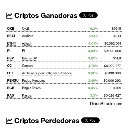
Criptos Ganadoras
OKB
OKB
6,2%
$93,15
BEAT
Audiera
5,13%
$2,13
ETHFI
ether.fi
5,01%
$0,382 061
PI
Pi
3,89%
$0,090 965
BSV
Bitcoin SV
3,82%
$14,11
CC
Canton
3,78%
$0,092 277
FET
Artificial Superintelligence Alliance
3,62%
$0,138 966
PENGU
Pudgy Penguins
3,46%
$0,006 293
BGB
Bitget Token
3,45%
$1,65
KAS
Kaspa
3,3%
$0,026 427
DiarioBitcoin.com
Criptos Perdedoras