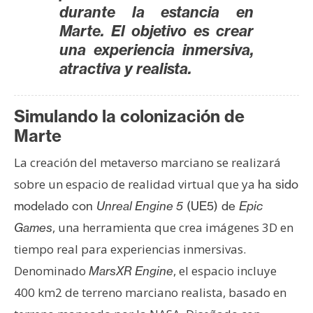
T
durante la estancia en
e
Marte. El objetivo es crear
m
una experiencia inmersiva,
a
atractiva y realista.
s
Simulando la colonización de
R
Marte
e
c
La creación del metaverso marciano se realizará
u
sobre un espacio de realidad virtual que ya
ha sido
r
s
modelado con
Unreal Engine 5
(UE5) de
Epic
o
, una herramienta que crea imágenes 3D en
Games
s
tiempo real para experiencias inmersivas.
Denominado
, el espacio incluye
MarsXR Engine
C
400 km2 de terreno marciano realista, basado en
o