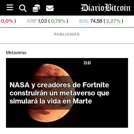
S
k
i
RP
1,03 (
0,78%
)
SOL
74,58 (
2,27%
)
TRX
0,327 39 
p
t
o
PUBLICIDAD
c
o
n
Metaverso
t
e
C
n
r
t
i
NASA y creadores de Fortnite
p
construirán un metaverso que
t
simulará la vida en Marte
o
M
e
r