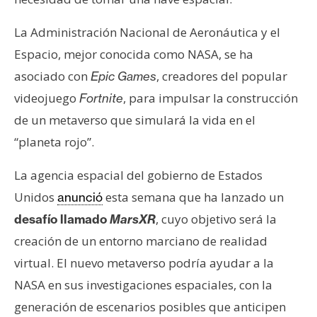
e
r
La Administración Nacional de Aeronáutica y el
e
Espacio, mejor conocida como NASA, se ha
u
asociado con
, creadores del popular
Epic Games
m
videojuego
, para impulsar la construcción
Fortnite
de un metaverso que simulará la vida en el
I
“planeta rojo”.
A
La agencia espacial del gobierno de Estados
Unidos
esta semana que ha lanzado un
anunció
A
n
, cuyo objetivo será la
desafío llamado
MarsXR
á
creación de un entorno marciano de realidad
l
virtual. El nuevo metaverso podría ayudar a la
i
NASA en sus investigaciones espaciales, con la
s
i
generación de escenarios posibles que anticipen