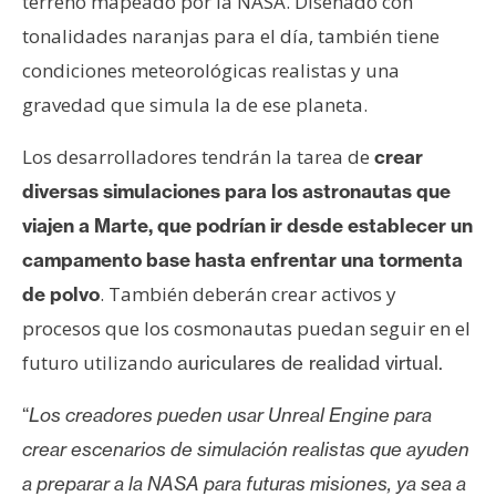
terreno mapeado por la NASA. Diseñado con
n
tonalidades naranjas para el día, también tiene
t
condiciones meteorológicas realistas y una
a
c
gravedad que simula la de ese planeta.
t
o
Los desarrolladores tendrán la tarea de
crear
y
diversas simulaciones para los astronautas que
P
viajen a Marte, que podrían ir desde establecer un
u
campamento base hasta enfrentar una tormenta
b
. También deberán crear activos y
l
de polvo
i
procesos que los cosmonautas puedan seguir en el
c
futuro utilizando
auriculares de realidad virtual.
i
d
“
Los creadores pueden usar Unreal Engine para
a
crear escenarios de simulación realistas que ayuden
d
a preparar a la NASA para futuras misiones, ya sea a