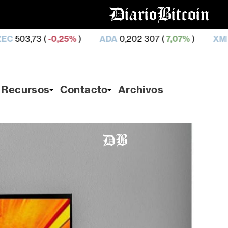
%
)
ADA
0,202 307 (
7,07%
)
XMR
370,8 (
1,55%
)
Recursos
Contacto
Archivos