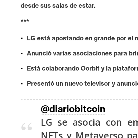
i
desde sus salas de estar.
s
i
***
s
LG está apostando en grande por el
N
Anunció varias asociaciones para bri
o
t
Está colaborando Oorbit y la platafo
a
Presentó un nuevo televisor y anunc
s
d
e
@diariobitcoin
P
r
LG se asocia con e
e
NFTs y Metaverso pa
n