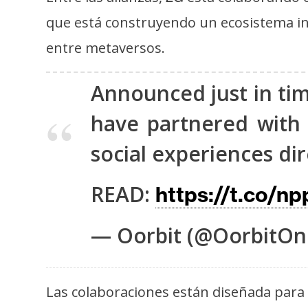
o
que está construyendo un ecosistema int
s
entre metaversos.
C
Announced just in ti
o
n
have partnered wit
t
a
social experiences di
c
t
READ:
https://t.co/
o
y
— Oorbit (@OorbitOn
P
u
b
Las colaboraciones están diseñada para 
l