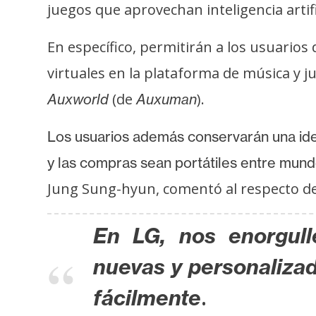
i
juegos que aprovechan inteligencia artifi
c
i
En específico, permitirán a los usuarios
d
virtuales en la plataforma de música y 
a
(de
).
Auxworld
Auxuman
d
Los usuarios además conservarán una ident
y las compras sean portátiles entre mun
Jung Sung-hyun, comentó al respecto de 
En LG, nos enorgull
nuevas y personalizad
.
fácilmente