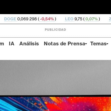
 (
-0,54%
)
LEO
9,75 (
0,07%
)
ZEC
503,73 (
-0,25
PUBLICIDAD
um
IA
Análisis
Notas de Prensa
Temas