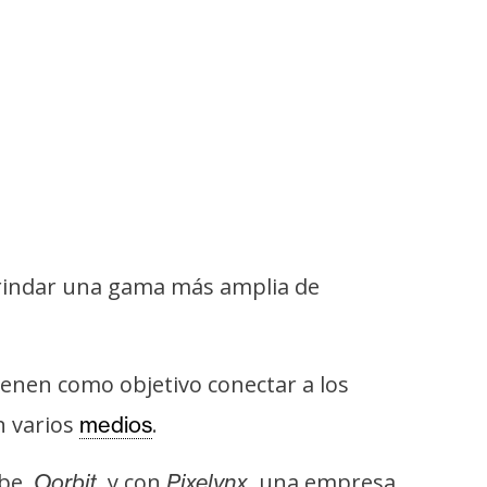
rindar una gama más amplia de
enen como objetivo conectar a los
n varios
.
medios
ube,
, y con
, una empresa
Oorbit
Pixelynx