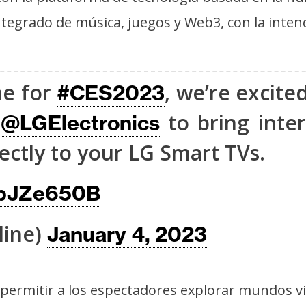
egrado de música, juegos y Web3, con la inten
me for
, we’re excit
#CES2023
h
to bring inte
@LGElectronics
rectly to your LG Smart TVs.
nppJZe650B
line)
January 4, 2023
permitir a los espectadores explorar mundos vi