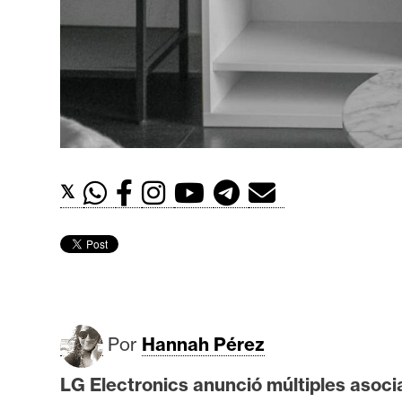
t
h
e
r
e
u
m
𝕏
I
A
A
n
Por
Hannah Pérez
á
LG Electronics anunció múltiples asoci
l