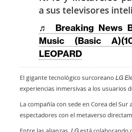
s
a sus televisores inte
a
♬ Breaking News B
T
Music (Basic A)(1
e
m
LEOPARD
a
s
El gigante tecnológico surcoreano
LG Ele
R
experiencias inmersivas a los usuarios de
e
c
La compañía con sede en Corea del Sur 
u
espectadores con el metaverso directam
r
s
Entre las alianzas,
está colaborando c
LG