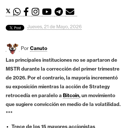
c
a
𝕏
d
o
Jueves, 21 de Mayo, 2026
s
Por
Canuto
B
i
Las principales instituciones no se apartaron de
t
MSTR durante la corrección del primer trimestre
c
o
de 2026. Por el contrario, la mayoría incrementó
i
su exposición mientras la acción de Strategy
n
retrocedía en paralelo a
Bitcoin
, un movimiento
que sugiere convicción en medio de la volatilidad.
E
***
t
h
Trece de los 15 mayores accionistas