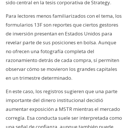
sido central en la tesis corporativa de Strategy.
n
t
Para lectores menos familiarizados con el tema, los
a
formularios 13F son reportes que ciertos gestores
c
t
de inversión presentan en Estados Unidos para
o
revelar parte de sus posiciones en bolsa. Aunque
y
no ofrecen una fotografía completa del
P
razonamiento detrás de cada compra, sí permiten
u
b
observar cómo se movieron los grandes capitales
l
en un trimestre determinado.
i
c
En este caso, los registros sugieren que una parte
i
importante del dinero institucional decidió
d
aumentar exposición a MSTR mientras el mercado
a
corregía. Esa conducta suele ser interpretada como
d
una señal de confianza, aunque también puede