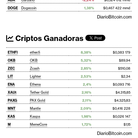
DOGE
Dogecoin
1,38%
$0,467 422 mmd
DiarioBitcoin.com
Criptos Ganadoras
ETHFI
ether.fi
8,38%
$0,383 179
OKB
OKB
5,32%
$89,94
ZEC
Zcash
2,85%
$510,08
LIT
Lighter
2,53%
$2,34
ENA
Ethena
2,4%
$0,093 716
XAUt
Tether Gold
2,16%
$4.315,85
PAXG
PAX Gold
2,11%
$4.325,83
MNT
Mantle
2,09%
$0,416 228
KAS
Kaspa
1,98%
$0,026 147
M
MemeCore
1,72%
$1,15
DiarioBitcoin.com