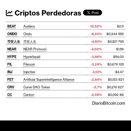
Criptos Perdedoras
BEAT
Audiera
-12,52%
$2,11
ONDO
Ondo
-6,23%
$0,344 559
币安人生
币安人生
-4,83%
$0,521 795
NEAR
NEAR Protocol
-4,02%
$1,59
HYPE
Hyperliquid
-3,66%
$54,03
FIL
Filecoin
-3,24%
$0,679 105
INJ
Injective
-3,13%
$4,47
FET
Artificial Superintelligence Alliance
-2,84%
$0,133 821
CRV
Curve DAO Token
-2,7%
$0,210 627
CC
Canton
-2,59%
$0,092 88
DiarioBitcoin.com