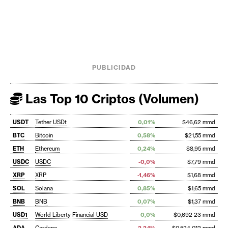
PUBLICIDAD
Las Top 10 Criptos (Volumen)
USDT
Tether USDt
0,01%
$46,62 mmd
BTC
Bitcoin
0,58%
$21,55 mmd
ETH
Ethereum
0,24%
$8,95 mmd
USDC
USDC
-0,0%
$7,79 mmd
XRP
XRP
-1,46%
$1,68 mmd
SOL
Solana
0,85%
$1,65 mmd
BNB
BNB
0,07%
$1,37 mmd
USD1
World Liberty Financial USD
0,0%
$0,692 23 mmd
ADA
Cardano
-2,24%
$0,524 012 mmd