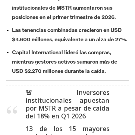
e
institucionales de MSTR aumentaron sus
r
posiciones en el primer trimestre de 2026.
e
u
Las tenencias combinadas crecieron en USD
m
$4.600 millones, equivalente a un alza de 27%.
Capital International lideró las compras,
I
mientras gestores activos sumaron más de
A
USD $2.270 millones durante la caída.
A
🚨 Inversores
n
institucionales apuestan
á
por MSTR a pesar de caída
l
del 18% en Q1 2026
i
s
13 de los 15 mayores
i