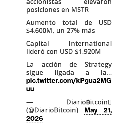
accionistas elevaron
s
posiciones en MSTR
Aumento total de USD
N
$4.600M, un 27% más
o
t
Capital International
a
lideró con USD $1.920M
s
d
La acción de Strategy
e
sigue ligada a la…
P
pic.twitter.com/kPgua2MG
r
uu
e
— Diario฿itcoin
n
s
(@DiarioBitcoin)
May 21,
a
2026