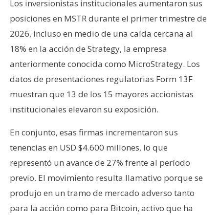
T
Los inversionistas institucionales aumentaron sus
e
posiciones en MSTR durante el primer trimestre de
m
2026, incluso en medio de una caída cercana al
a
18% en la acción de Strategy, la empresa
s
anteriormente conocida como MicroStrategy. Los
datos de presentaciones regulatorias Form 13F
R
muestran que 13 de los 15 mayores accionistas
e
c
institucionales elevaron su exposición.
u
r
En conjunto, esas firmas incrementaron sus
s
tenencias en USD $4.600 millones, lo que
o
representó un avance de 27% frente al período
s
previo. El movimiento resulta llamativo porque se
produjo en un tramo de mercado adverso tanto
C
para la acción como para Bitcoin, activo que ha
o