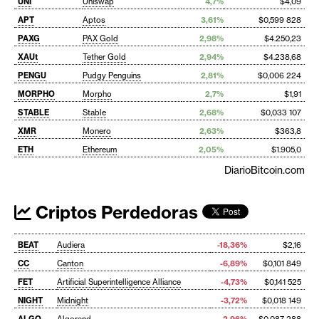
UNI
Uniswap
4,7%
$4,09
APT
Aptos
3,61%
$0,599 828
PAXG
PAX Gold
2,98%
$4.250,23
XAUt
Tether Gold
2,94%
$4.238,68
PENGU
Pudgy Penguins
2,81%
$0,006 224
MORPHO
Morpho
2,7%
$1,91
STABLE
Stable
2,68%
$0,033 107
XMR
Monero
2,63%
$363,8
ETH
Ethereum
2,05%
$1.905,0
DiarioBitcoin.com
Criptos Perdedoras
BEAT
Audiera
-18,36%
$2,16
CC
Canton
-6,89%
$0,101 849
FET
Artificial Superintelligence Alliance
-4,73%
$0,141 525
NIGHT
Midnight
-3,72%
$0,018 149
ALGO
Algorand
-2,96%
$0,087 288