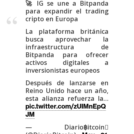
🚀 IG se une a Bitpanda
s
para expandir el trading
cripto en Europa
N
La plataforma británica
o
busca aprovechar la
t
a
infraestructura de
s
Bitpanda para ofrecer
d
activos digitales a
e
inversionistas europeos
P
Después de lanzarse en
r
Reino Unido hace un año,
e
esta alianza refuerza la…
n
s
pic.twitter.com/zUIMnEpQ
a
JM
— Diario฿itcoin