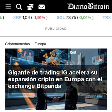
S
k
i
1,91%
)
SOL
73,75 (
0,01%
)
TRX
0,326 676 (
0,04
p
t
o
PUBLICIDAD
c
o
n
Criptomonedas
Europa
t
e
C
n
r
t
i
Gigante de trading IG acelera su
p
expansión cripto en Europa con el
t
exchange Bitpanda
o
M
e
r