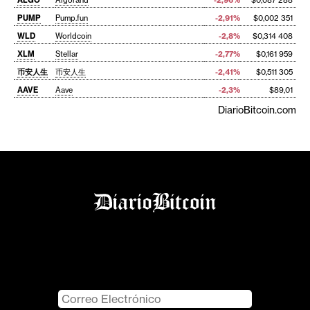
PUMP
Pump.fun
-2,91%
$0,002 351
WLD
Worldcoin
-2,8%
$0,314 408
XLM
Stellar
-2,77%
$0,161 959
币安人生
币安人生
-2,41%
$0,511 305
AAVE
Aave
-2,3%
$89,01
DiarioBitcoin.com