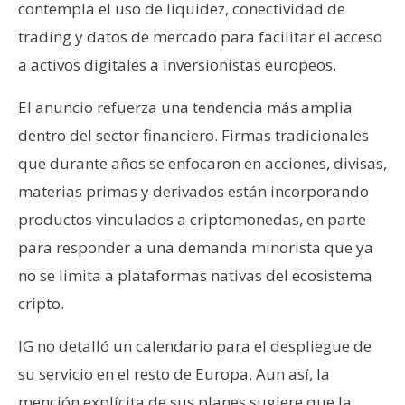
contempla el uso de liquidez, conectividad de
n
trading y datos de mercado para facilitar el acceso
t
a
a activos digitales a inversionistas europeos.
c
t
El anuncio refuerza una tendencia más amplia
o
dentro del sector financiero. Firmas tradicionales
y
que durante años se enfocaron en acciones, divisas,
P
materias primas y derivados están incorporando
u
b
productos vinculados a criptomonedas, en parte
l
para responder a una demanda minorista que ya
i
no se limita a plataformas nativas del ecosistema
c
cripto.
i
d
IG no detalló un calendario para el despliegue de
a
su servicio en el resto de Europa. Aun así, la
d
mención explícita de sus planes sugiere que la