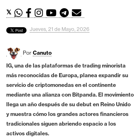
c
a
𝕏
d
o
Jueves, 21 de Mayo, 2026
s
Por
Canuto
B
i
IG, una de las plataformas de trading minorista
t
más reconocidas de Europa, planea expandir su
c
o
servicio de criptomonedas en el continente
i
mediante una alianza con Bitpanda. El movimiento
n
llega un año después de su debut en Reino Unido
y muestra cómo los grandes actores financieros
E
tradicionales siguen abriendo espacio a los
t
activos digitales.
h