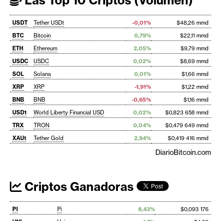
USDT
Tether USDt
-0,01%
$48,26 mmd
BTC
Bitcoin
0,79%
$22,11 mmd
ETH
Ethereum
2,05%
$9,79 mmd
USDC
USDC
0,02%
$8,69 mmd
SOL
Solana
0,01%
$1,66 mmd
XRP
XRP
-1,91%
$1,22 mmd
BNB
BNB
-0,65%
$1,16 mmd
USD1
World Liberty Financial USD
0,02%
$0,823 658 mmd
TRX
TRON
0,04%
$0,479 649 mmd
XAUt
Tether Gold
2,94%
$0,419 416 mmd
DiarioBitcoin.com
Criptos Ganadoras
PI
Pi
8,43%
$0,093 176