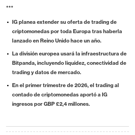
e
***
r
e
IG planea extender su oferta de trading de
u
criptomonedas por toda Europa tras haberla
m
lanzado en Reino Unido hace un año.
La división europea usará la infraestructura de
I
Bitpanda, incluyendo liquidez, conectividad de
A
trading y datos de mercado.
A
En el primer trimestre de 2026, el trading al
n
contado de criptomonedas aportó a IG
á
ingresos por GBP £2,4 millones.
l
i
s
i