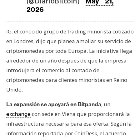
(@DiarioBitcoin)
T
May 21,
e
2026
m
a
s
IG, el conocido grupo de trading minorista cotizado
en Londres, dijo que planea ampliar su servicio de
criptomonedas por toda Europa. La iniciativa llega
R
alrededor de un año después de que la empresa
e
c
introdujera el comercio al contado de
u
criptomonedas para clientes minoristas en Reino
r
Unido.
s
o
, un
La expansión se apoyará en Bitpanda
s
con sede en Viena que proporcionará la
exchange
infraestructura necesaria para esa oferta. Según la
C
información reportada por CoinDesk, el acuerdo
o