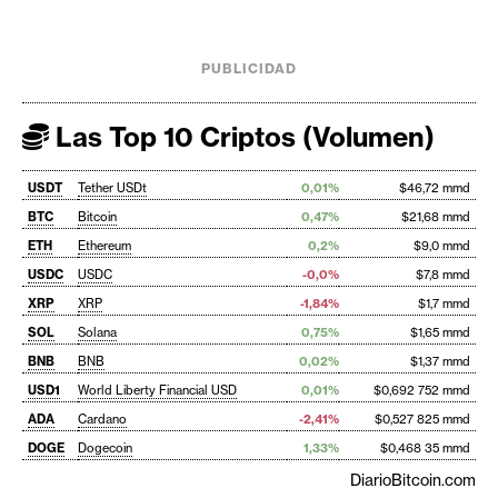
PUBLICIDAD
Las Top 10 Criptos (Volumen)
USDT
Tether USDt
0,01%
$46,72 mmd
BTC
Bitcoin
0,47%
$21,68 mmd
ETH
Ethereum
0,2%
$9,0 mmd
USDC
USDC
-0,0%
$7,8 mmd
XRP
XRP
-1,84%
$1,7 mmd
SOL
Solana
0,75%
$1,65 mmd
BNB
BNB
0,02%
$1,37 mmd
USD1
World Liberty Financial USD
0,01%
$0,692 752 mmd
ADA
Cardano
-2,41%
$0,527 825 mmd
DOGE
Dogecoin
1,33%
$0,468 35 mmd
DiarioBitcoin.com