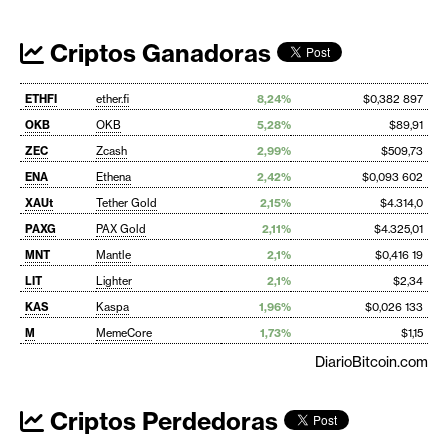
Criptos Ganadoras
ETHFI
ether.fi
8,24%
$0,382 897
OKB
OKB
5,28%
$89,91
ZEC
Zcash
2,99%
$509,73
ENA
Ethena
2,42%
$0,093 602
XAUt
Tether Gold
2,15%
$4.314,0
PAXG
PAX Gold
2,11%
$4.325,01
MNT
Mantle
2,1%
$0,416 19
LIT
Lighter
2,1%
$2,34
KAS
Kaspa
1,96%
$0,026 133
M
MemeCore
1,73%
$1,15
DiarioBitcoin.com
Criptos Perdedoras