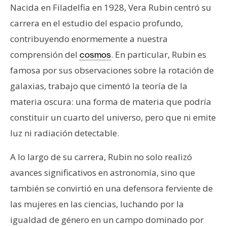
Nacida en Filadelfia en 1928, Vera Rubin centró su
n
t
carrera en el estudio del espacio profundo,
a
contribuyendo enormemente a nuestra
c
comprensión del
. En particular, Rubin es
cosmos
t
famosa por sus observaciones sobre la rotación de
o
y
galaxias, trabajo que cimentó la teoría de la
P
materia oscura: una forma de materia que podría
u
constituir un cuarto del universo, pero que ni emite
b
luz ni radiación detectable.
l
i
A lo largo de su carrera, Rubin no solo realizó
c
avances significativos en astronomía, sino que
i
d
también se convirtió en una defensora ferviente de
a
las mujeres en las ciencias, luchando por la
d
igualdad de género en un campo dominado por