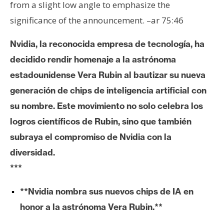
from a slight low angle to emphasize the
e
significance of the announcement. –ar 75:46
r
e
Nvidia, la reconocida empresa de tecnología, ha
u
m
decidido rendir homenaje a la astrónoma
estadounidense Vera Rubin al bautizar su nueva
generación de chips de inteligencia artificial con
I
su nombre. Este movimiento no solo celebra los
A
logros científicos de Rubin, sino que también
subraya el compromiso de Nvidia con la
A
diversidad.
n
á
***
l
i
**Nvidia nombra sus nuevos chips de IA en
s
honor a la astrónoma Vera Rubin.**
i