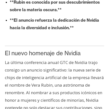
s
**Rubin es conocida por sus descubrimientos
sobre la materia oscura.**
N
**El anuncio refuerza la dedicación de Nvidia
o
hacia la diversidad e inclusión.**
t
a
s
d
El nuevo homenaje de Nvidia
e
P
La última conferencia anual GTC de Nvidia trajo
r
consigo un anuncio significativo: la nueva serie de
e
chips de inteligencia artificial de la empresa llevará
n
el nombre de Vera Rubin, una astrónoma de
s
a
renombre. Al nombrar a sus productos icónicos en
honor a mujeres y científicos de minorías, Nvidia
pretende no solo destacar sus contribuciones, sino