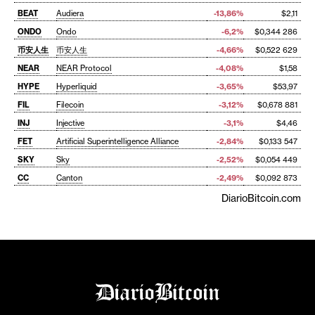
BEAT
Audiera
-13,86%
$2,11
ONDO
Ondo
-6,2%
$0,344 286
币安人生
币安人生
-4,66%
$0,522 629
NEAR
NEAR Protocol
-4,08%
$1,58
HYPE
Hyperliquid
-3,65%
$53,97
FIL
Filecoin
-3,12%
$0,678 881
INJ
Injective
-3,1%
$4,46
FET
Artificial Superintelligence Alliance
-2,84%
$0,133 547
SKY
Sky
-2,52%
$0,054 449
CC
Canton
-2,49%
$0,092 873
DiarioBitcoin.com