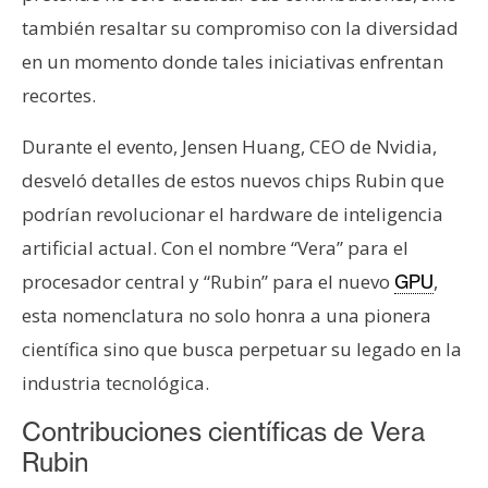
T
e
también resaltar su compromiso con la diversidad
m
en un momento donde tales iniciativas enfrentan
a
recortes.
s
Durante el evento, Jensen Huang, CEO de Nvidia,
desveló detalles de estos nuevos chips Rubin que
R
e
podrían revolucionar el hardware de inteligencia
c
artificial actual. Con el nombre “Vera” para el
u
procesador central y “Rubin” para el nuevo
,
GPU
r
esta nomenclatura no solo honra a una pionera
s
o
científica sino que busca perpetuar su legado en la
s
industria tecnológica.
Contribuciones científicas de Vera
C
Rubin
o