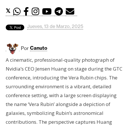
c
a
𝕏
d
o
Jueves, 13 de Marzo, 2025
s
Por
Canuto
B
i
A cinematic, professional-quality photograph of
t
Nvidia’s CEO Jensen Huang on stage during the GTC
c
conference, introducing the Vera Rubin chips. The
o
i
surrounding environment is a vibrant, detailed
n
conference setting, with a large screen displaying
the name ‘Vera Rubin’ alongside a depiction of
E
galaxies, symbolizing Rubin’s astronomical
t
contributions. The perspective captures Huang
h