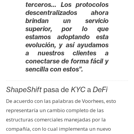
s
terceros… Los protocolos
descentralizados ahora
brindan un servicio
N
superior, por lo que
o
estamos adoptando esta
t
evolución, y así ayudamos
a
a nuestros clientes a
s
conectarse de forma fácil y
d
e
sencilla con estos”.
P
r
ShapeShift
pasa de
KYC
a
DeFi
e
n
De acuerdo con las palabras de Voorhees, esto
s
representaría un cambio completo de las
a
estructuras comerciales manejadas por la
compañía, con lo cual implementa un nuevo