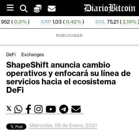
S
k
i
XRP
1,03 (
0,42%
)
SOL
75,21 (
2,19%
)
TRX
0,
p
t
o
PUBLICIDAD
c
o
n
DeFi
Exchanges
t
ShapeShift anuncia cambio
e
C
operativos y enfocará su línea de
n
r
t
servicios hacia el ecosistema
i
DeFi
p
t
𝕏
o
M
e
Miércoles, 06 de Enero, 2021
r