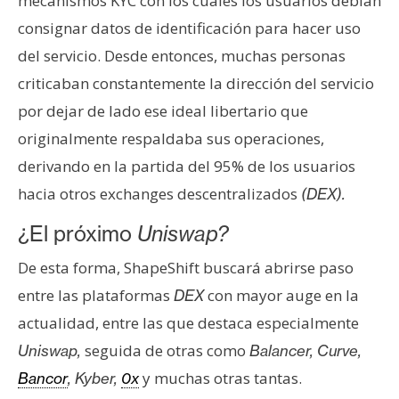
mecanismos KYC con los cuales los usuarios debían
n
consignar datos de identificación para hacer uso
t
del servicio. Desde entonces, muchas personas
a
c
criticaban constantemente la dirección del servicio
t
por dejar de lado ese ideal libertario que
o
originalmente respaldaba sus operaciones,
y
derivando en la partida del 95% de los usuarios
P
u
hacia otros exchanges descentralizados
(DEX).
b
¿El próximo
Uniswap?
l
i
De esta forma, ShapeShift buscará abrirse paso
c
entre las plataformas
con mayor auge en la
DEX
i
actualidad, entre las que destaca especialmente
d
a
seguida de otras como
Uniswap,
Balancer, Curve,
d
y muchas otras tantas.
Bancor
, Kyber,
0x