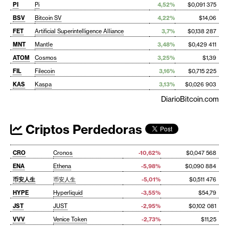
PI
Pi
4,52%
$0,091 375
BSV
Bitcoin SV
4,22%
$14,06
FET
Artificial Superintelligence Alliance
3,7%
$0,138 287
MNT
Mantle
3,48%
$0,429 411
ATOM
Cosmos
3,25%
$1,39
FIL
Filecoin
3,16%
$0,715 225
KAS
Kaspa
3,13%
$0,026 903
DiarioBitcoin.com
Criptos Perdedoras
CRO
Cronos
-10,62%
$0,047 568
ENA
Ethena
-5,98%
$0,090 884
币安人生
币安人生
-5,01%
$0,511 476
HYPE
Hyperliquid
-3,55%
$54,79
JST
JUST
-2,95%
$0,102 081
VVV
Venice Token
-2,73%
$11,25