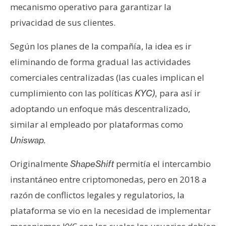
T
mecanismo operativo para garantizar la
e
privacidad de sus clientes.
m
a
Según los planes de la compañía, la idea es ir
s
eliminando de forma gradual las actividades
comerciales centralizadas (las cuales implican el
R
cumplimiento con las políticas
para así ir
KYC),
e
adoptando un enfoque más descentralizado,
c
u
similar al empleado por plataformas como
r
Uniswap.
s
o
Originalmente
permitía el intercambio
ShapeShift
s
instantáneo entre criptomonedas, pero en 2018 a
razón de conflictos legales y regulatorios, la
C
plataforma se vio en la necesidad de implementar
o