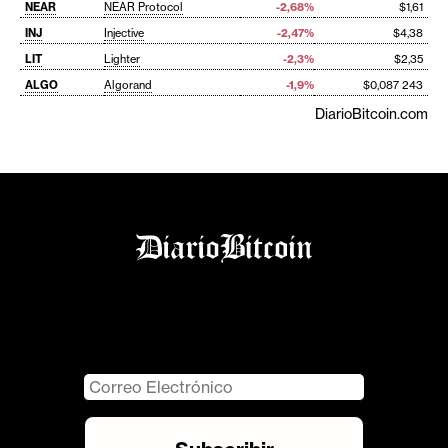
NEAR
NEAR Protocol
-2,68%
$1,61
INJ
Injective
-2,47%
$4,38
LIT
Lighter
-2,3%
$2,35
ALGO
Algorand
-1,9%
$0,087 243
DiarioBitcoin.com