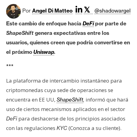
c
a
𝕏
Por
Angel Di Matteo
@shadowargel
d
o
Este cambio de enfoque hacia
DeFi
por parte de
s
ShapeShift
genera expectativas entre los
usuarios, quienes creen que podría convertirse en
el próximo
Uniswap
.
B
i
***
t
c
La plataforma de intercambio instantáneo para
o
criptomonedas cuya sede de operaciones se
i
n
encuentra en EE UU,
informó que hará
ShapeShift
,
uso de ciertos mecanismos aplicados en el sector
para deshacerse de los principios asociados
DeFi
E
t
con las regulaciones
(Conozca a su cliente).
KYC
h