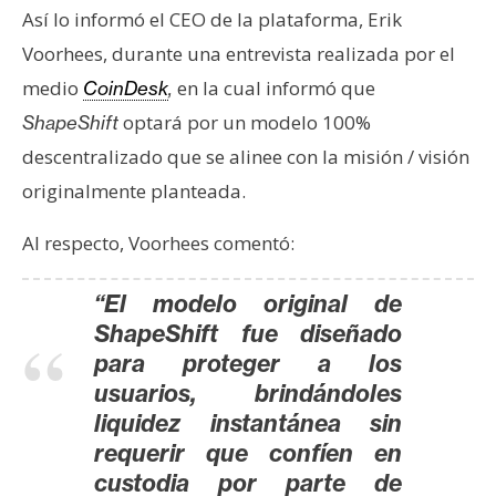
Así lo informó el CEO de la plataforma, Erik
e
r
Voorhees, durante una entrevista realizada por el
e
medio
en la cual informó que
CoinDesk
,
u
optará por un modelo 100%
ShapeShift
m
descentralizado que se alinee con la misión / visión
originalmente planteada.
I
A
Al respecto, Voorhees comentó:
“El modelo original de
A
ShapeShift fue diseñado
n
para proteger a los
á
usuarios, brindándoles
l
liquidez instantánea sin
i
s
requerir que confíen en
i
custodia por parte de