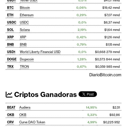
USDT
Tether USDt
0,0%
$41,17 mmd
BTC
Bitcoin
0,06%
$19,42 mmd
ETH
Ethereum
0,29%
$7,07 mmd
USDC
USDC
0,0%
$6,37 mmd
SOL
Solana
2,19%
$1,64 mmd
XRP
XRP
0,42%
$1,26 mmd
BNB
BNB
0,79%
$1,15 mmd
USD1
World Liberty Financial USD
0,0%
$0,668 279 mmd
DOGE
Dogecoin
1,28%
$0,373 844 mmd
TRX
TRON
0,67%
$0,359 985 mmd
DiarioBitcoin.com
Criptos Ganadoras
BEAT
Audiera
14,95%
$2,51
OKB
OKB
5,33%
$92,86
CRV
Curve DAO Token
4,99%
$0,225 952