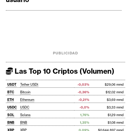
PUBLICIDAD
Las Top 10 Criptos (Volumen)
USDT
Tether USDt
-0,03%
$29,06 mmd
BTC
Bitcoin
-0,36%
$12,02 mmd
ETH
Ethereum
-0,21%
$3,69 mmd
USDC
USDC
-0,0%
$3,33 mmd
SOL
Solana
1,76%
$1,29 mmd
BNB
BNB
1,35%
$1,08 mmd
XRP
XRP
0,09%
$0,644 897 mmd