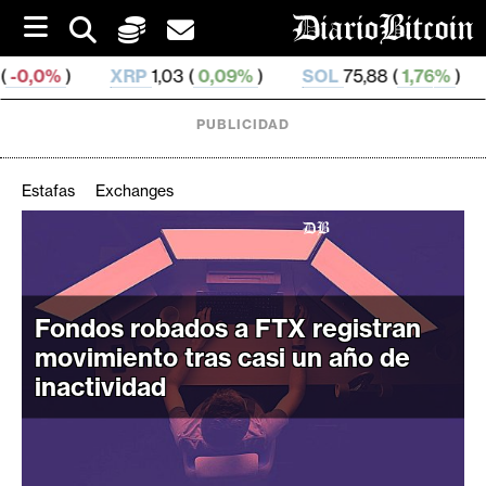
S
k
i
XRP
1,03 (
0,09%
)
SOL
75,88 (
1,76%
)
TRX
0,329 
p
t
o
PUBLICIDAD
c
o
n
Estafas
Exchanges
t
e
C
n
r
t
i
Fondos robados a FTX registran
p
t
movimiento tras casi un año de
o
inactividad
M
e
r