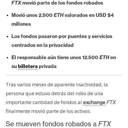
FTX
movió parte de los fondos robados
e
r
Movió unos 2.500
ETH
valorados en USD $4
e
millones
u
m
Los fondos pasaron por puentes y servicios
centrados en la privacidad
I
El responsable aún tiene unos 12.500
ETH
en
A
su
billetera
privada
A
Tras varios meses de aparente inactividad, la
n
persona que estuvo detrás del robo de una
á
l
importante cantidad de fondos al
exchange
FTX
i
finalmente movió parte de los activos.
s
Se mueven fondos robados a
FTX
i