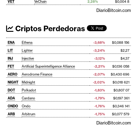
VET
VeChain
2,28%
$0,004 8
DiarioBitcoin.com
Criptos Perdedoras
ENA
Ethena
-3,68%
$0,088 156
LIT
Lighter
-3,24%
$2,27
INJ
Injective
-3,12%
$4,37
FET
Artificial Superintelligence Alliance
-2,21%
$0,136 058
AERO
Aerodrome Finance
-2,07%
$0,430 696
NIGHT
Midnight
-2,02%
$0,018 621
DOT
Polkadot
-1,83%
$0,807 07
ADA
Cardano
-1,79%
$0,197 361
ONDO
Ondo
-1,76%
$0,346 141
ARB
Arbitrum
-1,75%
$0,077 579
DiarioBitcoin.com