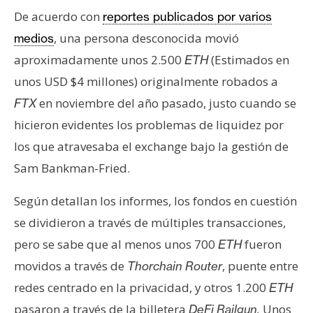
s
De acuerdo con
reportes publicados por varios
, una persona desconocida movió
medios
N
aproximadamente unos 2.500
(Estimados en
ETH
o
unos USD $4 millones) originalmente robados a
t
en noviembre del año pasado, justo cuando se
FTX
a
s
hicieron evidentes los problemas de liquidez por
d
los que atravesaba el exchange bajo la gestión de
e
Sam Bankman-Fried.
P
r
Según detallan los informes, los fondos en cuestión
e
se dividieron a través de múltiples transacciones,
n
pero se sabe que al menos unos 700
fueron
ETH
s
a
movidos a través de
, puente entre
Thorchain Router
redes centrado en la privacidad, y otros 1.200
ETH
pasaron a través de la billetera
Unos
DeFi Railgun.