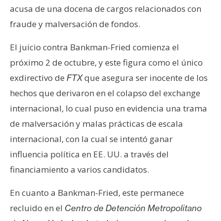
n
acusa de una docena de cargos relacionados con
t
fraude y malversación de fondos.
a
c
El juicio contra Bankman-Fried comienza el
t
próximo 2 de octubre, y este figura como el único
o
exdirectivo de
que asegura ser inocente de los
FTX
y
hechos que derivaron en el colapso del exchange
P
u
internacional, lo cual puso en evidencia una trama
b
de malversación y malas prácticas de escala
l
internacional, con la cual se intentó ganar
i
influencia política en EE. UU. a través del
c
i
financiamiento a varios candidatos.
d
En cuanto a Bankman-Fried, este permanece
a
d
recluido en el
Centro de Detención Metropolitano