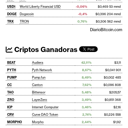
USD1
World Liberty Financial USD
-0,06%
$0,469 53 mmd
DOGE
Dogecoin
-0,4%
$0,396 204 mmd
TRX
TRON
0,76%
$0,306 562 mmd
DiarioBitcoin.com
Criptos Ganadoras
BEAT
Audiera
42,11%
$3,11
PYTH
Pyth Network
8,67%
$0,041 901
PUMP
Pump.fun
8,49%
$0,002 485
CC
Canton
7,62%
$0,096 808
TAO
Bittensor
5,48%
$205,57
ZRO
LayerZero
3,49%
$0,851 368
ICP
Internet Computer
3,46%
$2,16
CRV
Curve DAO Token
2,74%
$0,226 558
MORPHO
Morpho
2,44%
$1,92