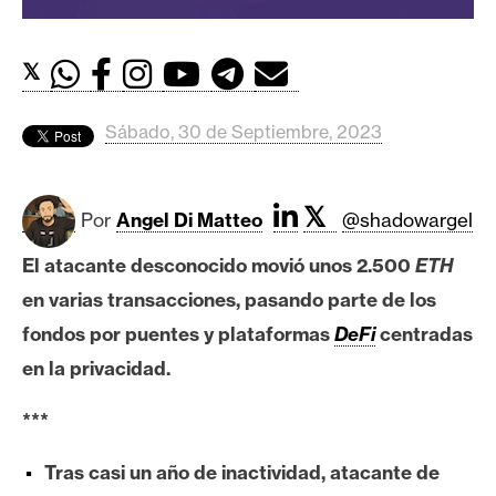
c
a
d
𝕏
o
s
Sábado, 30 de Septiembre, 2023
B
𝕏
i
Por
Angel Di Matteo
@shadowargel
t
El atacante desconocido movió unos 2.500
ETH
c
o
en varias transacciones, pasando parte de los
i
fondos por puentes y plataformas
DeFi
centradas
n
en la privacidad.
***
E
t
Tras casi un año de inactividad, atacante de
h