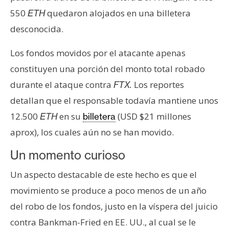
T
e
550
quedaron alojados en una billetera
ETH
m
desconocida.
a
s
Los fondos movidos por el atacante apenas
constituyen una porción del monto total robado
durante el ataque contra
Los reportes
FTX.
R
e
detallan que el responsable todavía mantiene unos
c
12.500
en su
(USD $21 millones
ETH
billetera
u
aprox), los cuales aún no se han movido.
r
s
Un momento curioso
o
Un aspecto destacable de este hecho es que el
s
movimiento se produce a poco menos de un año
del robo de los fondos, justo en la víspera del juicio
C
contra Bankman-Fried en EE. UU., al cual se le
o