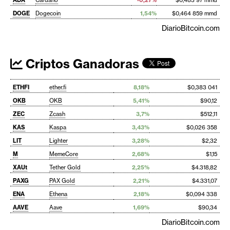
ADA
Cardano
-0,27%
$0,483 97 mmd
DOGE
Dogecoin
1,54%
$0,464 859 mmd
DiarioBitcoin.com
Criptos Ganadoras
ETHFI
ether.fi
8,18%
$0,383 041
OKB
OKB
5,41%
$90,12
ZEC
Zcash
3,7%
$512,11
KAS
Kaspa
3,43%
$0,026 358
LIT
Lighter
3,28%
$2,32
M
MemeCore
2,68%
$1,15
XAUt
Tether Gold
2,25%
$4.318,82
PAXG
PAX Gold
2,21%
$4.331,07
ENA
Ethena
2,18%
$0,094 338
AAVE
Aave
1,69%
$90,34
DiarioBitcoin.com