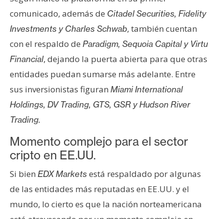
n
comunicado, además de
Citadel Securities, Fidelity
t
, también cuentan
Investments y Charles Schwab
a
con el respaldo de
Paradigm, Sequoia Capital y Virtu
c
t
, dejando la puerta abierta para que otras
Financial
o
entidades puedan sumarse más adelante. Entre
y
sus inversionistas figuran
Miami International
P
Holdings, DV Trading, GTS, GSR y Hudson River
u
b
Trading.
l
Momento complejo para el sector
i
cripto en EE.UU.
c
i
Si bien
está respaldado por algunas
EDX Markets
d
de las entidades más reputadas en EE.UU. y el
a
d
mundo, lo cierto es que la nación norteamericana