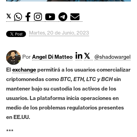
c
a
𝕏
d
o
s
Martes, 20 de Junio, 2023
B
𝕏
Por
Angel Di Matteo
@shadowargel
i
t
El
exchange
permitirá a los usuarios comercializar
c
criptomonedas como
BTC, ETH, LTC y BCH
sin
o
mantener bajo su custodia los activos de los
i
usuarios. La plataforma inicia operaciones en
n
medio de los problemas regulatorios presentes
en EE.UU.
E
t
***
h