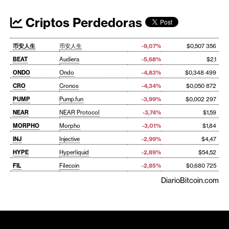
Criptos Perdedoras
币安人生
币安人生
-9,07%
$0,507 356
BEAT
Audiera
-5,68%
$2,1
ONDO
Ondo
-4,83%
$0,348 499
CRO
Cronos
-4,34%
$0,050 872
PUMP
Pump.fun
-3,99%
$0,002 297
NEAR
NEAR Protocol
-3,74%
$1,59
MORPHO
Morpho
-3,01%
$1,84
INJ
Injective
-2,99%
$4,47
HYPE
Hyperliquid
-2,89%
$54,52
FIL
Filecoin
-2,85%
$0,680 725
DiarioBitcoin.com