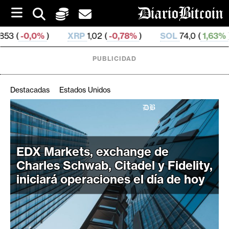
S
k
i
XRP
1,02 (
-0,78%
)
SOL
74,0 (
1,63%
)
TRX
0,32
p
t
o
PUBLICIDAD
c
o
n
Destacadas
Estados Unidos
t
e
C
n
r
t
i
EDX Markets, exchange de
p
Charles Schwab, Citadel y Fidelity,
t
iniciará operaciones el día de hoy
o
M
e
r