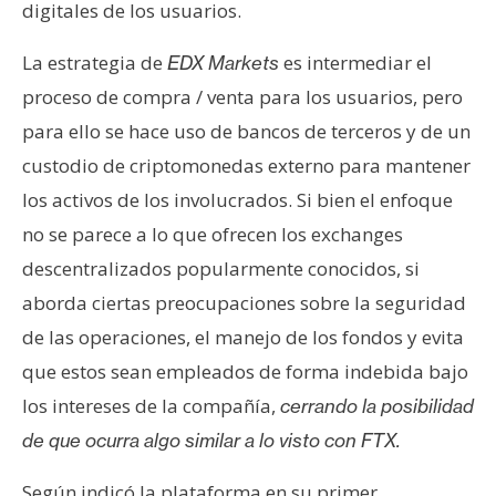
T
digitales de los usuarios.
e
m
La estrategia de
es intermediar el
EDX Markets
a
proceso de compra / venta para los usuarios, pero
s
para ello se hace uso de bancos de terceros y de un
custodio de criptomonedas externo para mantener
R
los activos de los involucrados. Si bien el enfoque
e
no se parece a lo que ofrecen los exchanges
c
descentralizados popularmente conocidos, si
u
r
aborda ciertas preocupaciones sobre la seguridad
s
de las operaciones, el manejo de los fondos y evita
o
que estos sean empleados de forma indebida bajo
s
los intereses de la compañía,
cerrando la posibilidad
de que ocurra algo similar a lo visto con FTX.
C
o
Según indicó la plataforma en su primer