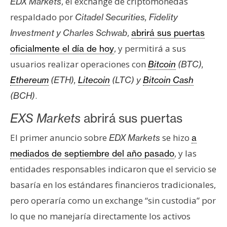
, el exchange de criptomonedas
EDX Markets
s
respaldado por
Citadel Securities, Fidelity
,
Investment y Charles Schwab
abrirá sus puertas
N
, y permitirá a sus
oficialmente el día de hoy
o
usuarios realizar operaciones con
Bitcoin
(BTC),
t
a
Ethereum
(ETH),
Litecoin
(LTC) y
Bitcoin Cash
s
.
(BCH)
d
e
EXS Markets
abrirá sus puertas
P
El primer anuncio sobre
se hizo
EDX Markets
a
r
, y las
mediados de septiembre del año pasado
e
n
entidades responsables indicaron que el servicio se
s
basaría en los estándares financieros tradicionales,
a
pero operaría como un exchange “sin custodia” por
lo que no manejaría directamente los activos