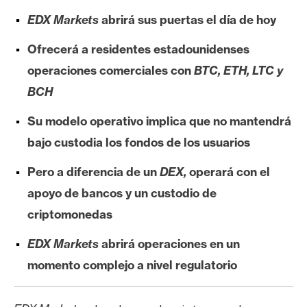
e
EDX Markets
abrirá sus puertas el día de hoy
r
e
Ofrecerá a residentes estadounidenses
u
operaciones comerciales con
BTC, ETH, LTC y
m
BCH
Su modelo operativo implica que no mantendrá
I
bajo custodia los fondos de los usuarios
A
Pero a diferencia de un
DEX,
operará con el
A
apoyo de bancos y un custodio de
n
criptomonedas
á
EDX Markets
abrirá operaciones en un
l
i
momento complejo a nivel regulatorio
s
i