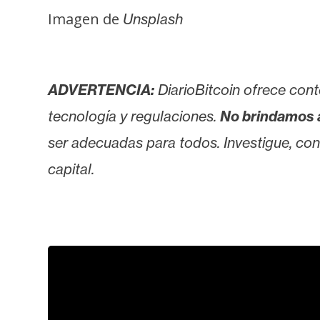
i
Imagen de
Unsplash
c
i
d
a
ADVERTENCIA:
DiarioBitcoin ofrece cont
d
tecnología y regulaciones.
No brindamos 
ser adecuadas para todos. Investigue, consu
capital.