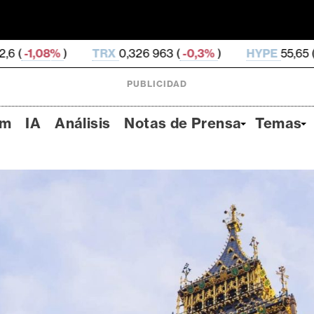
TRX
0,326 963 (
-0,3%
)
HYPE
55,65 (
-0,85%
)
DO
PUBLICIDAD
um
IA
Análisis
Notas de Prensa
Temas