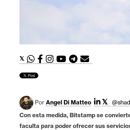
t
h
e
r
e
u
m
𝕏
I
A
𝕏
A
Por
Angel Di Matteo
@shad
n
Con esta medida, Bitstamp se convierte 
á
l
faculta para poder ofrecer sus servicio