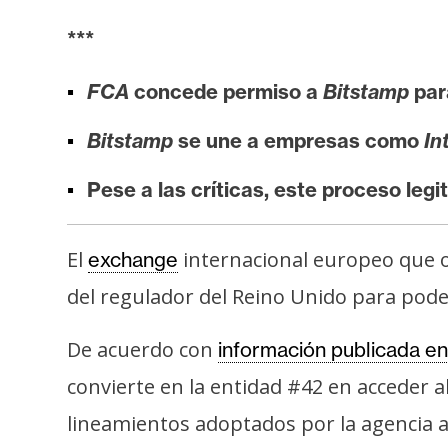
i
***
s
i
FCA
concede permiso a
Bitstamp
par
s
Bitstamp
se une a empresas como
In
N
Pese a las críticas, este proceso legi
o
t
a
El
internacional europeo que o
exchange
s
del regulador del Reino Unido para poder
d
e
De acuerdo con
información publicada en
P
r
convierte en la entidad #42 en acceder a
e
lineamientos adoptados por la agencia a 
n