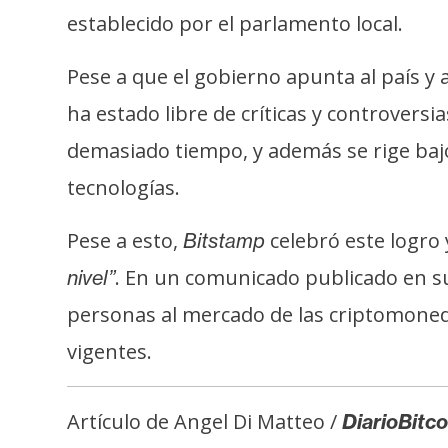
o
establecido por el parlamento local.
s
Pese a que el gobierno apunta al país y 
C
ha estado libre de críticas y controvers
o
demasiado tiempo, y además se rige baj
n
t
tecnologías.
a
c
Pese a esto,
celebró este logro
Bitstamp
t
. En un comunicado publicado en 
nivel”
o
personas al mercado de las criptomoneda
y
P
vigentes.
u
b
Artículo de Angel Di Matteo /
DiarioBitco
l