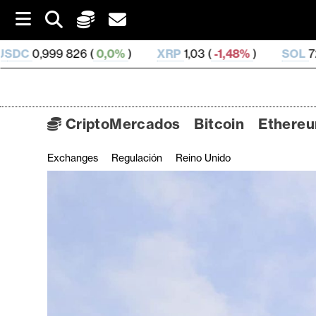
S
k
i
0,0%
)
XRP
1,03 (
-1,48%
)
SOL
72,6 (
-1,08%
)
p
t
o
c
o
CriptoMercados
Bitcoin
Ethere
n
t
Exchanges
Regulación
Reino Unido
C
e
n
r
t
i
p
t
o
M
e