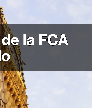
 de la FCA
do