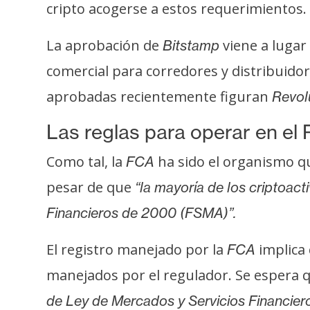
cripto acogerse a estos requerimientos.
s
a
La aprobación de
viene a lugar
Bitstamp
comercial para corredores y distribuid
T
aprobadas recientemente figuran
e
Revol
m
Las reglas para operar en el
a
s
Como tal, la
ha sido el organismo 
FCA
pesar de que
“la mayoría de los criptoact
R
Financieros de 2000 (FSMA)”.
e
c
El registro manejado por la
implica 
FCA
u
manejados por el regulador. Se espera 
r
s
de Ley de Mercados y Servicios Financier