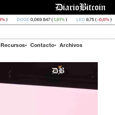
,069 847 (
1,61%
)
LEO
9,75 (
-0,0%
)
ZEC
514,2 (
4
Recursos
Contacto
Archivos