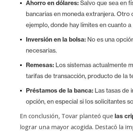
o
Ahorro en dólares:
Salvo que sea en fí
s
bancarias en moneda extranjera. Otro c
ejemplo, donde hay límites en cuanto a 
C
o
Inversión en la bolsa:
No es una opción 
n
necesarias.
t
a
Remesas:
Los sistemas actualmente ma
c
tarifas de transacción, producto de la 
t
o
Préstamos de la banca:
Las tasas de 
y
opción, en especial si los solicitantes s
P
u
En conclusión, Tovar planteó que
las cr
b
lograr una mayor acogida. Destacó la im
l