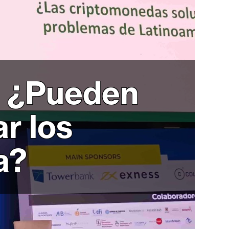
: ¿Pueden
r los
a?