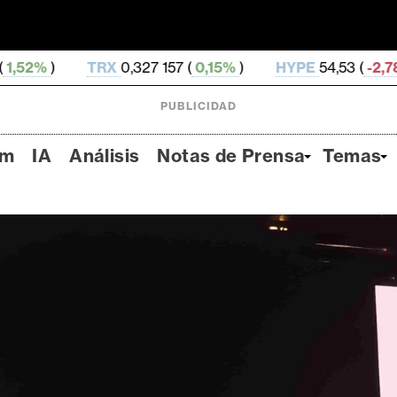
X
0,327 157 (
0,15%
)
HYPE
54,53 (
-2,78%
)
DOGE
0
PUBLICIDAD
um
IA
Análisis
Notas de Prensa
Temas