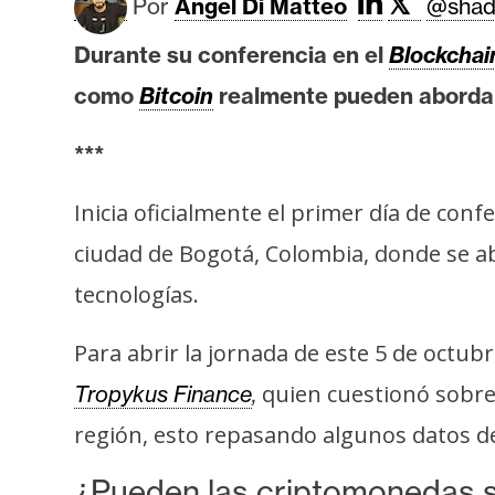
𝕏
Por
Angel Di Matteo
@shad
i
s
Durante su conferencia en el
Blockchai
i
como
Bitcoin
realmente pueden abordar
s
***
N
o
Inicia oficialmente el primer día de conf
t
ciudad de Bogotá, Colombia, donde se a
a
tecnologías.
s
d
Para abrir la jornada de este 5 de octub
e
P
quien cuestionó sobre 
Tropykus Finance
,
r
región, esto repasando algunos datos de
e
n
¿Pueden las criptomonedas s