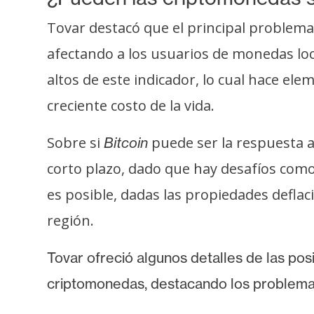
s
Tovar destacó que el principal problema
a
afectando a los usuarios de monedas lo
T
altos de este indicador, lo cual hace el
e
creciente costo de la vida.
m
a
Sobre si
puede ser la respuesta 
Bitcoin
s
corto plazo, dado que hay desafíos como 
es posible, dadas las propiedades deflac
R
región.
e
c
Tovar ofreció algunos detalles de las pos
u
r
criptomonedas, destacando los problemas
s