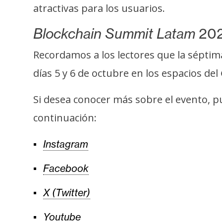
i
atractivas para los usuarios.
c
i
Blockchain Summit Latam
202
d
Recordamos a los lectores que la séptim
a
d
días 5 y 6 de octubre en los espacios del
Si desea conocer más sobre el evento, pu
continuación:
Instagram
Facebook
X (Twitter)
Youtube