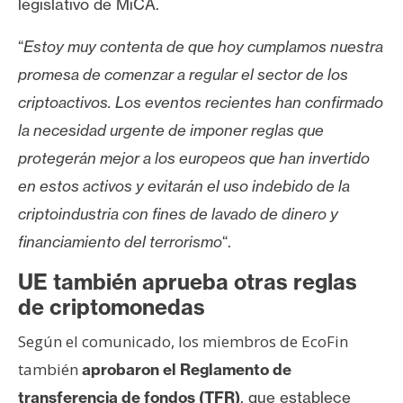
legislativo de MiCA.
n
t
“
Estoy muy contenta de que hoy cumplamos nuestra
a
promesa de comenzar a regular el sector de los
c
criptoactivos.
Los eventos recientes han confirmado
t
o
la necesidad urgente de imponer reglas que
y
protegerán mejor a los europeos que han invertido
P
en estos activos y evitarán el uso indebido de la
u
criptoindustria con fines de lavado de dinero y
b
l
financiamiento del terrorismo
“.
i
UE también aprueba otras reglas
c
de criptomonedas
i
d
Según el comunicado, los miembros de EcoFin
a
también
aprobaron
el Reglamento de
d
transferencia de fondos
(TFR)
, que establece