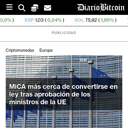
S
k
i
P
1,03 (
0,24%
)
SOL
75,92 (
1,85%
)
TRX
0,329 995 
p
t
o
PUBLICIDAD
c
o
n
Criptomonedas
Europa
t
e
C
n
r
t
i
MiCA más cerca de convertirse en
p
t
ley tras aprobación de los
o
ministros de la UE
M
e
r