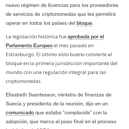
T
nuevo régimen de licencias para los proveedores
e
de servicios de criptomonedas que les permitirá
m
a
operar en todos los países del
bloque
.
s
La legislación histórica fue
aprobada por el
el mes pasado en
Parlamento Europeo
R
Estrasburgo. El último visto bueno convierte al
e
bloque en la primera jurisdicción importante del
c
u
mundo con una regulación integral para las
r
criptomonedas.
s
o
Elisabeth Svantesson, ministra de finanzas de
s
Suecia y presidenta de la reunión,
dijo
en un
comunicado
que estaba “
complacida
” con la
C
adopción, que marca el paso final en el proceso
o