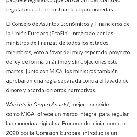
s
regulatoria a la industria de criptomonedas.
El Consejo de Asuntos Económicos y Financieros de
N
o
la Unión Europea (EcoFin), integrado por los
t
ministros de finanzas de todos los estados
a
miembros, votó a favor del muy esperado proyecto
s
de ley de forma unánime y sin objeciones este
d
e
martes. Junto con MiCA, los ministros también
P
aprobaron una regla separada contra el lavado de
r
dinero y acordaron otras normativas.
e
n
‘
Markets in Crypto Assets
’, mejor conocido
s
como
MiCA, ofrece un marco integral para regular
a
las monedas digitales. Presentada inicialmente en
2020 por la Comisión Europea, introducirá un