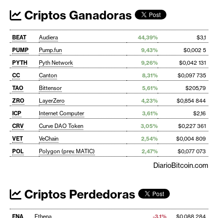
Criptos Ganadoras
BEAT
Audiera
44,39%
$3,1
PUMP
Pump.fun
9,43%
$0,002 5
PYTH
Pyth Network
9,26%
$0,042 131
CC
Canton
8,31%
$0,097 735
TAO
Bittensor
5,61%
$205,79
ZRO
LayerZero
4,23%
$0,854 844
ICP
Internet Computer
3,61%
$2,16
CRV
Curve DAO Token
3,05%
$0,227 361
VET
VeChain
2,54%
$0,004 809
POL
Polygon (prev. MATIC)
2,47%
$0,077 073
DiarioBitcoin.com
Criptos Perdedoras
ENA
Ethena
-3,1%
$0,088 284