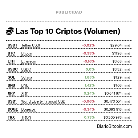
PUBLICIDAD
Las Top 10 Criptos (Volumen)
USDT
Tether USDt
-0,02%
$29,04 mmd
BTC
Bitcoin
-0,33%
$11,98 mmd
ETH
Ethereum
-0,16%
$3,68 mmd
USDC
USDC
0,0%
$3,32 mmd
SOL
Solana
1,85%
$1,29 mmd
BNB
BNB
1,42%
$1,08 mmd
XRP
XRP
0,24%
$0,641 674 mmd
USD1
World Liberty Financial USD
-0,06%
$0,470 554 mmd
DOGE
Dogecoin
-0,34%
$0,393 916 mmd
TRX
TRON
0,73%
$0,305 976 mmd
DiarioBitcoin.com