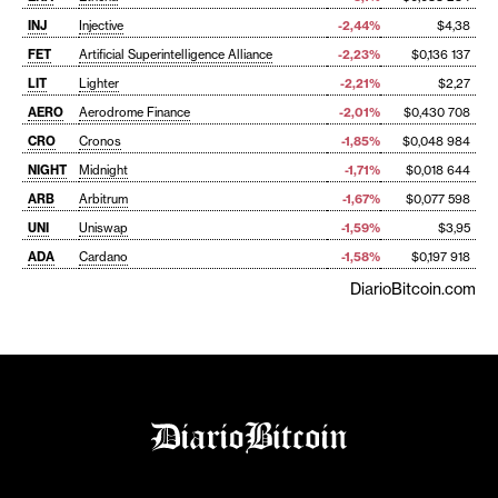
INJ
Injective
-2,44%
$4,38
FET
Artificial Superintelligence Alliance
-2,23%
$0,136 137
LIT
Lighter
-2,21%
$2,27
AERO
Aerodrome Finance
-2,01%
$0,430 708
CRO
Cronos
-1,85%
$0,048 984
NIGHT
Midnight
-1,71%
$0,018 644
ARB
Arbitrum
-1,67%
$0,077 598
UNI
Uniswap
-1,59%
$3,95
ADA
Cardano
-1,58%
$0,197 918
DiarioBitcoin.com