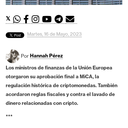
c
a
d
𝕏
o
s
Martes, 16 de Mayo, 2023
B
Por
Hannah Pérez
i
t
Los ministros de finanzas de la Unión Europea
c
otorgaron su aprobación final a MiCA, la
o
i
regulación histórica de criptomonedas. También
n
acordaron reglas fiscales y contra el lavado de
dinero relacionadas con cripto.
E
***
t
h