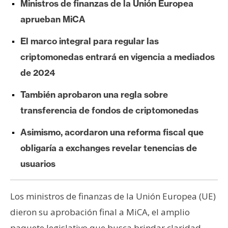
Ministros de finanzas de la Unión Europea
e
aprueban MiCA
r
e
El marco integral para regular las
u
criptomonedas entrará en vigencia a mediados
m
de 2024
También aprobaron una regla sobre
I
A
transferencia de fondos de criptomonedas
Asimismo, acordaron una reforma fiscal que
A
obligaría a exchanges revelar tenencias de
n
usuarios
á
l
i
Los ministros de finanzas de la Unión Europea (UE)
s
dieron su aprobación final a MiCA, el amplio
i
paquete legislativo que busca brindar claridad