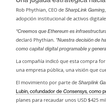
s
a
Rob Phythian, CEO de
SharpLink Gaming
adopción institucional de activos digitale
T
“Creemos que Ethereum es infraestructura 
e
m
declaró Phythian.
“Nuestra decisión de ha
a
como capital digital programable y genera
s
La compañía indicó que esta compra form
R
una empresa pública, una visión que cu
e
c
El movimiento por parte de
Sharplink G
u
Lubin, cofundador de
Consensys,
como pre
r
planes para recaudar unos USD $425 mill
s