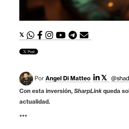
t
h
e
r
𝕏
e
u
m
I
𝕏
Por
Angel Di Matteo
@shad
A
Con esta inversión,
SharpLink
queda sol
A
actualidad.
n
***
á
l