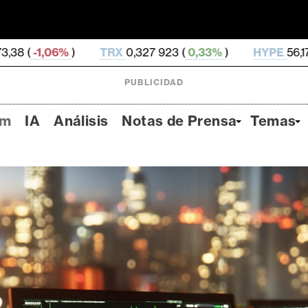
RX
0,327 923 (
0,33%
)
HYPE
56,17 (
0,64%
)
DOG
PUBLICIDAD
um
IA
Análisis
Notas de Prensa
Temas