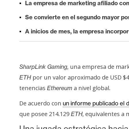
La empresa de marketing afiliado c
i
s
Se convierte en el segundo mayor po
i
s
A inicios de mes, la empresa incorpor
N
o
t
una empresa de marke
SharpLink Gaming,
a
por un valor aproximado de USD $4
ETH
s
d
tenencias
a nivel global.
Ethereum
e
P
De acuerdo con
un informe publicado el 
r
que posee 214.129
equivalentes a 
ETH,
e
n
Una jugada estratégica hacia e