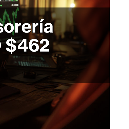
sorería
D $462