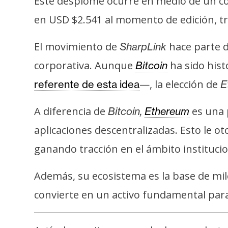
Este desplome ocurre en medio de un cont
i
c
en USD $2.541 al momento de edición, tra
i
d
El movimiento de
hace parte d
SharpLink
a
corporativa. Aunque
ha sido his
Bitcoin
d
—, la elección de
referente de esta idea
E
A diferencia de
es una p
Bitcoin,
Ethereum
aplicaciones descentralizadas. Esto le 
ganando tracción en el ámbito institucio
Además, su ecosistema es la base de mil
convierte en un activo fundamental para