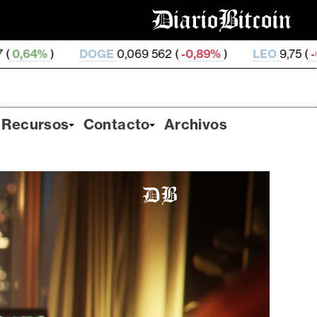
E
0,069 562 (
-0,89%
)
LEO
9,75 (
-0,13%
)
ZEC
507,1
Recursos
Contacto
Archivos