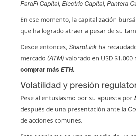
o
ParaFi Capital, Electric Capital, Pantera C
s
En ese momento, la capitalización bursá
que ha logrado atraer a pesar de su ta
C
o
Desde entonces,
ha recaudado 
SharpLink
n
t
mercado
valorado en USD $1.000 
(ATM)
a
comprar más
ETH.
c
t
Volatilidad y presión regulato
o
y
Pese al entusiasmo por su apuesta por
P
después de una presentación ante la
Co
u
de acciones comunes.
b
l