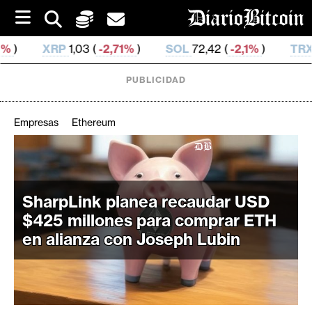
S
k
i
(
-2,71%
)
SOL
72,42 (
-2,1%
)
TRX
0,326 892 (
-0,
p
t
o
PUBLICIDAD
c
o
n
Empresas
Ethereum
t
e
C
n
r
t
i
SharpLink planea recaudar USD
p
$425 millones para comprar ETH
t
en alianza con Joseph Lubin
o
M
e
r