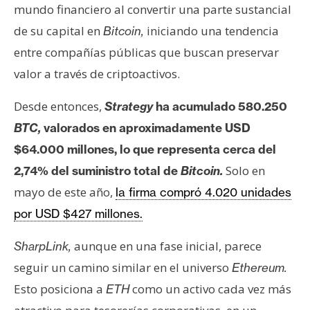
mundo financiero al convertir una parte sustancial
n
t
de su capital en
iniciando una tendencia
Bitcoin,
a
entre compañías públicas que buscan preservar
c
valor a través de criptoactivos.
t
o
Desde entonces,
Strategy
ha acumulado 580.250
y
BTC,
valorados en aproximadamente USD
P
u
$64.000 millones, lo que representa cerca del
b
Solo en
2,74% del suministro total de
Bitcoin.
l
mayo de este año,
la firma compró 4.020 unidades
i
por USD $427 millones.
c
i
aunque en una fase inicial, parece
SharpLink,
d
seguir un camino similar en el universo
Ethereum.
a
d
Esto posiciona a
como un activo cada vez más
ETH