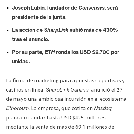
e
Joseph Lubin, fundador de
Consensys,
será
r
presidente de la junta.
e
u
La acción de
SharpLink
subió más de 430%
m
tras el anuncio.
Por su parte,
ETH
ronda los USD $2.700 por
I
unidad.
A
La firma de marketing para apuestas deportivas y
A
casinos en línea,
anunció el 27
SharpLink Gaming,
n
de mayo una ambiciosa incursión en el ecosistema
á
l
La empresa, que cotiza en
Ethereum.
Nasdaq,
i
planea recaudar hasta USD $425 millones
s
mediante la venta de más de 69,1 millones de
i