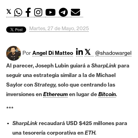
c
a
𝕏
d
o
Martes, 27 de Mayo, 2025
s
𝕏
B
Por
Angel Di Matteo
@shadowargel
i
Al parecer, Joseph Lubin guiará a
SharpLink
para
t
seguir una estrategia similar a la de Michael
c
o
Saylor con
Strategy,
solo que centrando las
i
inversiones en
Ethereum
en lugar de
Bitcoin
.
n
***
E
SharpLink
recaudará USD $425 millones para
t
una tesorería corporativa en
ETH.
h