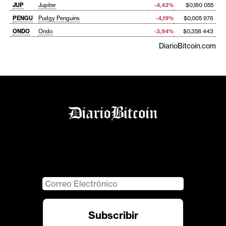
JUP
Jupiter
-4,43%
$0,180 055
PENGU
Pudgy Penguins
-4,19%
$0,005 976
ONDO
Ondo
-3,94%
$0,358 443
DiarioBitcoin.com