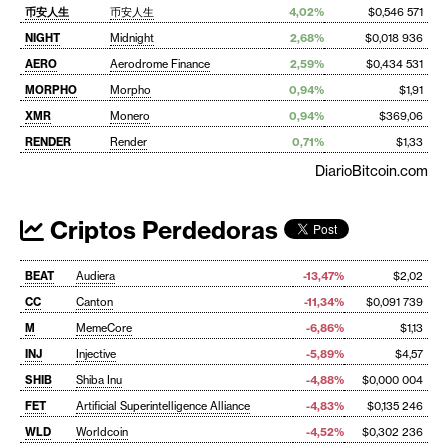
币安人生
币安人生
4,02%
$0,546 571
NIGHT
Midnight
2,68%
$0,018 936
AERO
Aerodrome Finance
2,59%
$0,434 531
MORPHO
Morpho
0,94%
$1,91
XMR
Monero
0,94%
$369,06
RENDER
Render
0,71%
$1,33
DiarioBitcoin.com
Criptos Perdedoras
BEAT
Audiera
-13,47%
$2,02
CC
Canton
-11,34%
$0,091 739
M
MemeCore
-6,86%
$1,13
INJ
Injective
-5,89%
$4,57
SHIB
Shiba Inu
-4,88%
$0,000 004
FET
Artificial Superintelligence Alliance
-4,83%
$0,135 246
WLD
Worldcoin
-4,52%
$0,302 236