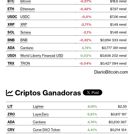
BTC
Bitcoin
-0,57%
$18,6 mmd
ETH
Ethereum
-0,42%
$7,97 mmd
USDC
USDC
-0,0%
$7,06 mmd
XRP
XRP
-2,71%
$1,49 mmd
SOL
Solana
-2,1%
$1,48 mmd
BNB
BNB
-0,32%
$0,954 333 mmd
ADA
Cardano
4,74%
$0,777 381 mmd
USD1
World Liberty Financial USD
0,02%
$0,606 202 mmd
TRX
TRON
-0,04%
$0,427 094 mmd
DiarioBitcoin.com
Criptos Ganadoras
LIT
Lighter
8,19%
$2,35
ZRO
LayerZero
5,81%
$0,817 197
ADA
Cardano
4,74%
$0,200 367
CRV
Curve DAO Token
4,41%
$0,214 124