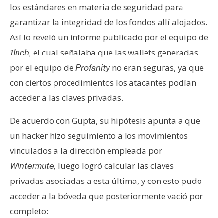
los estándares en materia de seguridad para
n
t
garantizar la integridad de los fondos allí alojados.
a
Así lo reveló un informe publicado por el equipo de
c
el cual señalaba que las wallets generadas
1Inch,
t
por el equipo de
no eran seguras, ya que
Profanity
o
y
con ciertos procedimientos los atacantes podían
P
acceder a las claves privadas.
u
b
De acuerdo con Gupta, su hipótesis apunta a que
l
un hacker hizo seguimiento a los movimientos
i
vinculados a la dirección empleada por
c
luego logró calcular las claves
i
Wintermute,
d
privadas asociadas a esta última, y con esto pudo
a
acceder a la bóveda que posteriormente vació por
d
completo: