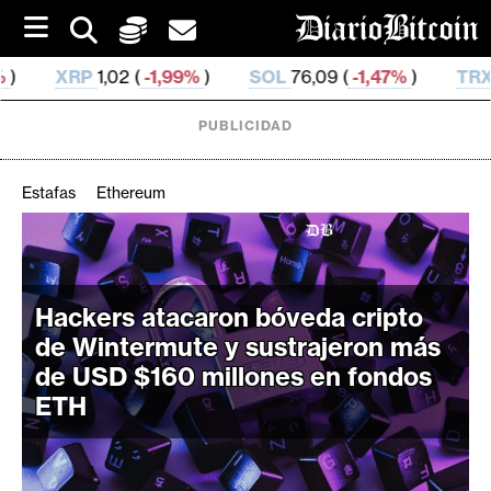
S
k
i
(
-1,99%
)
SOL
76,09 (
-1,47%
)
TRX
0,330 581 (
0,3
p
t
o
PUBLICIDAD
c
o
n
Estafas
Ethereum
t
e
C
n
r
t
i
Hackers atacaron bóveda cripto
p
de Wintermute y sustrajeron más
t
de USD $160 millones en fondos
o
ETH
M
e
r