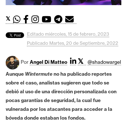
c
a
d
𝕏
o
s
Editado miércoles, 15 de febrero, 2023
Publicado Martes, 20 de Septiembre, 2022
B
i
𝕏
Por
Angel Di Matteo
@shadowargel
t
c
Aunque
Wintermute
no ha publicado reportes
o
sobre el caso, analistas sugieren que todo se
i
n
debió al uso de una dirección personalizada con
pocas garantías de seguridad, la cual fue
vulnerada por los atacantes para acceder a la
E
t
bóveda donde estaban los fondos.
h