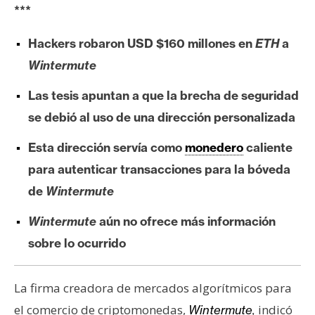
***
e
r
Hackers robaron USD $160 millones en
ETH
a
e
u
Wintermute
m
Las tesis apuntan a que la brecha de seguridad
se debió al uso de una dirección personalizada
I
Esta dirección servía como
monedero
caliente
A
para autenticar transacciones para la bóveda
de
Wintermute
A
n
Wintermute
aún no ofrece más información
á
sobre lo ocurrido
l
i
s
La firma creadora de mercados algorítmicos para
i
el comercio de criptomonedas,
indicó
Wintermute
,