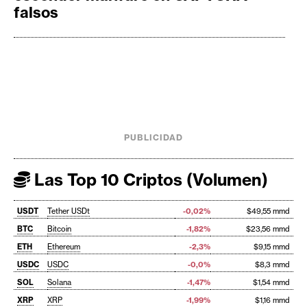
falsos
PUBLICIDAD
Las Top 10 Criptos (Volumen)
USDT
Tether USDt
-0,02%
$49,55 mmd
BTC
Bitcoin
-1,82%
$23,56 mmd
ETH
Ethereum
-2,3%
$9,15 mmd
USDC
USDC
-0,0%
$8,3 mmd
SOL
Solana
-1,47%
$1,54 mmd
XRP
XRP
-1,99%
$1,16 mmd