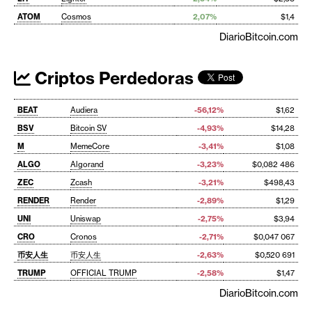
ATOM
Cosmos
2,07%
$1,4
DiarioBitcoin.com
Criptos Perdedoras
BEAT
Audiera
-56,12%
$1,62
BSV
Bitcoin SV
-4,93%
$14,28
M
MemeCore
-3,41%
$1,08
ALGO
Algorand
-3,23%
$0,082 486
ZEC
Zcash
-3,21%
$498,43
RENDER
Render
-2,89%
$1,29
UNI
Uniswap
-2,75%
$3,94
CRO
Cronos
-2,71%
$0,047 067
币安人生
币安人生
-2,63%
$0,520 691
TRUMP
OFFICIAL TRUMP
-2,58%
$1,47
DiarioBitcoin.com