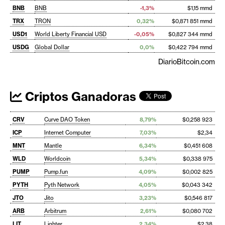
BNB
BNB
-1,3%
$1,15 mmd
TRX
TRON
0,32%
$0,871 851 mmd
USD1
World Liberty Financial USD
-0,05%
$0,827 344 mmd
USDG
Global Dollar
0,0%
$0,422 794 mmd
DiarioBitcoin.com
Criptos Ganadoras
CRV
Curve DAO Token
8,79%
$0,258 923
ICP
Internet Computer
7,03%
$2,34
MNT
Mantle
6,34%
$0,451 608
WLD
Worldcoin
5,34%
$0,338 975
PUMP
Pump.fun
4,09%
$0,002 825
PYTH
Pyth Network
4,05%
$0,043 342
JTO
Jito
3,23%
$0,546 817
ARB
Arbitrum
2,61%
$0,080 702
LIT
Lighter
2,34%
$2,38