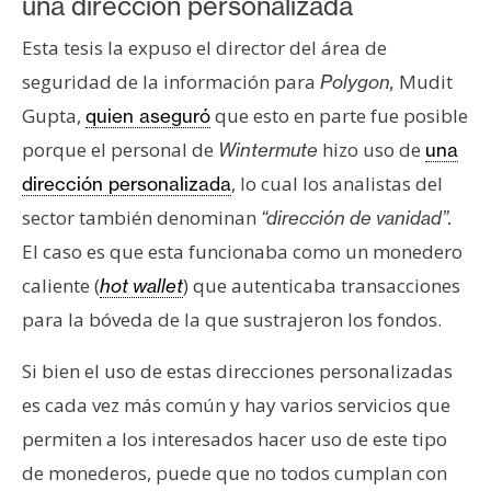
T
una dirección personalizada
e
Esta tesis la expuso el director del área de
m
seguridad de la información para
Mudit
a
Polygon,
s
Gupta,
que esto en parte fue posible
quien aseguró
porque el personal de
hizo uso de
Wintermute
una
, lo cual los analistas del
dirección personalizada
R
e
sector también denominan
“dirección de vanidad”.
c
El caso es que esta funcionaba como un monedero
u
caliente (
) que autenticaba transacciones
hot wallet
r
para la bóveda de la que sustrajeron los fondos.
s
o
Si bien el uso de estas direcciones personalizadas
s
es cada vez más común y hay varios servicios que
permiten a los interesados hacer uso de este tipo
C
de monederos, puede que no todos cumplan con
o