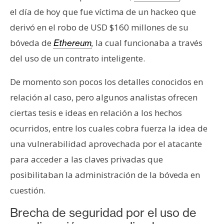
s
el día de hoy que fue víctima de un hackeo que
derivó en el robo de USD $160 millones de su
N
bóveda de
la cual funcionaba a través
Ethereum
,
o
del uso de un contrato inteligente.
t
a
De momento son pocos los detalles conocidos en
s
relación al caso, pero algunos analistas ofrecen
d
ciertas tesis e ideas en relación a los hechos
e
P
ocurridos, entre los cuales cobra fuerza la idea de
r
una vulnerabilidad aprovechada por el atacante
e
para acceder a las claves privadas que
n
posibilitaban la administración de la bóveda en
s
a
cuestión.
Brecha de seguridad por el uso de