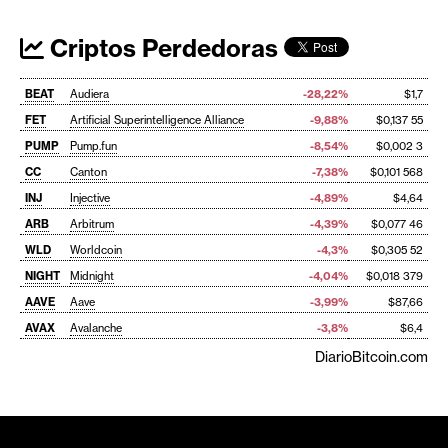
Criptos Perdedoras
BEAT
Audiera
-28,22%
$1,7
FET
Artificial Superintelligence Alliance
-9,88%
$0,137 55
PUMP
Pump.fun
-8,54%
$0,002 3
CC
Canton
-7,38%
$0,101 568
INJ
Injective
-4,89%
$4,64
ARB
Arbitrum
-4,39%
$0,077 46
WLD
Worldcoin
-4,3%
$0,305 52
NIGHT
Midnight
-4,04%
$0,018 379
AAVE
Aave
-3,99%
$87,66
AVAX
Avalanche
-3,8%
$6,4
DiarioBitcoin.com