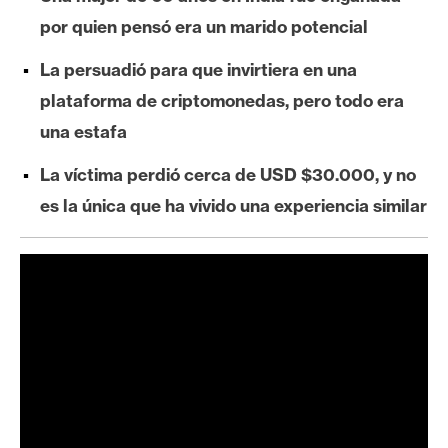
e
por quien pensó era un marido potencial
r
e
La persuadió para que invirtiera en una
u
plataforma de criptomonedas, pero todo era
m
una estafa
La víctima perdió cerca de USD $30.000, y no
I
es la única que ha vivido una experiencia similar
A
A
n
á
l
i
s
i