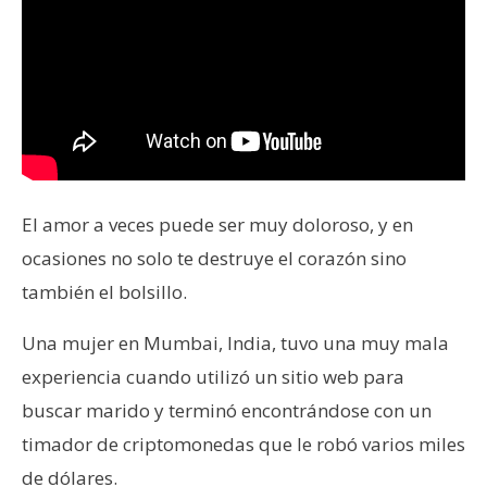
s
N
o
t
a
s
d
El amor a veces puede ser muy doloroso, y en
e
ocasiones no solo te destruye el corazón sino
P
también el bolsillo.
r
e
Una mujer en Mumbai, India, tuvo una muy mala
n
experiencia cuando utilizó un sitio web para
s
buscar marido y terminó encontrándose con un
a
timador de criptomonedas que le robó varios miles
de dólares.