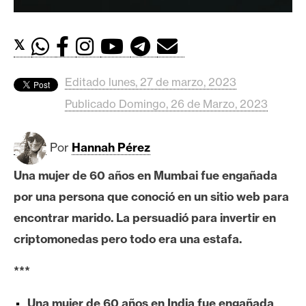
c
a
d
𝕏
o
s
Editado lunes, 27 de marzo, 2023
Publicado Domingo, 26 de Marzo, 2023
B
i
Por
Hannah Pérez
t
c
Una mujer de 60 años en Mumbai fue engañada
o
por una persona que conoció en un sitio web para
i
encontrar marido. La persuadió para invertir en
n
criptomonedas pero todo era una estafa.
E
***
t
h
Una mujer de 60 años en India fue engañada