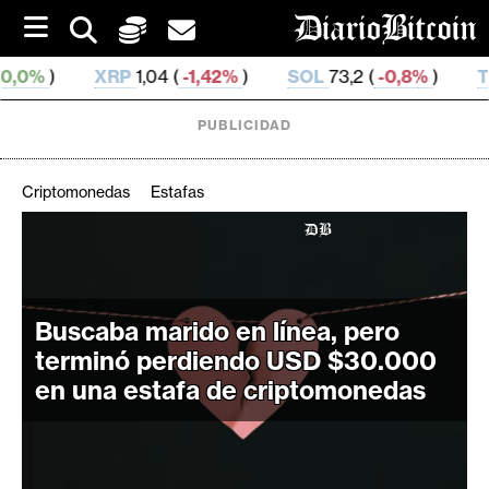
S
k
i
P
1,04 (
-1,42%
)
SOL
73,2 (
-0,8%
)
TRX
0,327 11 (
-
p
t
o
PUBLICIDAD
c
o
n
Criptomonedas
Estafas
t
e
C
n
r
t
i
Buscaba marido en línea, pero
p
t
terminó perdiendo USD $30.000
o
en una estafa de criptomonedas
M
e
r