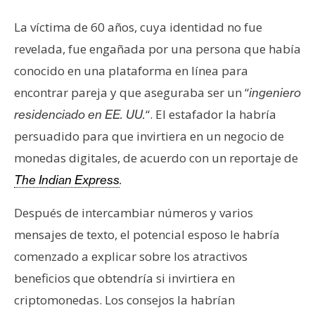
T
e
La víctima de 60 años, cuya identidad no fue
m
revelada, fue engañada por una persona que había
a
s
conocido en una plataforma en línea para
encontrar pareja y que aseguraba ser un “
ingeniero
“. El estafador la habría
residenciado en EE. UU.
R
persuadido para que invirtiera en un negocio de
e
c
monedas digitales, de acuerdo con un reportaje de
u
The Indian Express
.
r
s
Después de intercambiar números y varios
o
mensajes de texto, el potencial esposo le habría
s
comenzado a explicar sobre los atractivos
beneficios que obtendría si invirtiera en
C
criptomonedas. Los consejos la habrían
o