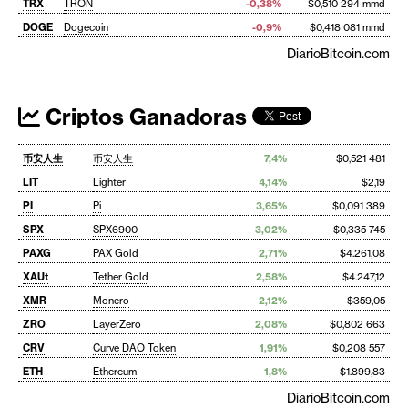
TRX
TRON
-0,38%
$0,510 294 mmd
DOGE
Dogecoin
-0,9%
$0,418 081 mmd
DiarioBitcoin.com
Criptos Ganadoras
币安人生
币安人生
7,4%
$0,521 481
LIT
Lighter
4,14%
$2,19
PI
Pi
3,65%
$0,091 389
SPX
SPX6900
3,02%
$0,335 745
PAXG
PAX Gold
2,71%
$4.261,08
XAUt
Tether Gold
2,58%
$4.247,12
XMR
Monero
2,12%
$359,05
ZRO
LayerZero
2,08%
$0,802 663
CRV
Curve DAO Token
1,91%
$0,208 557
ETH
Ethereum
1,8%
$1.899,83
DiarioBitcoin.com