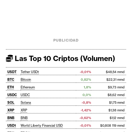
PUBLICIDAD
Las Top 10 Criptos (Volumen)
USDT
Tether USDt
-0,01%
$48,54 mmd
BTC
Bitcoin
0,82%
$22,31 mmd
ETH
Ethereum
1,8%
$9,73 mmd
USDC
USDC
0,0%
$8,62 mmd
SOL
Solana
-0,8%
$1,75 mmd
XRP
XRP
-1,42%
$1,38 mmd
BNB
BNB
-0,62%
$1,12 mmd
USD1
World Liberty Financial USD
-0,01%
$0,808 119 mmd