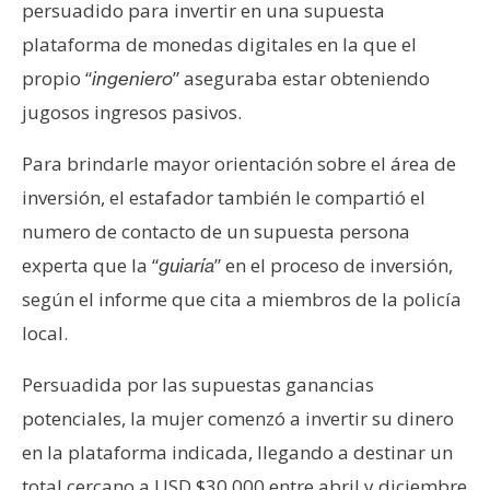
persuadido para invertir en una supuesta
n
plataforma de monedas digitales en la que el
t
a
propio “
” aseguraba estar obteniendo
ingeniero
c
jugosos ingresos pasivos.
t
o
Para brindarle mayor orientación sobre el área de
y
inversión, el estafador también le compartió el
P
numero de contacto de un supuesta persona
u
b
experta que la “
” en el proceso de inversión,
guiaría
l
según el informe que cita a miembros de la policía
i
local.
c
i
Persuadida por las supuestas ganancias
d
potenciales, la mujer comenzó a invertir su dinero
a
en la plataforma indicada, llegando a destinar un
d
total cercano a USD $30.000 entre abril y diciembre