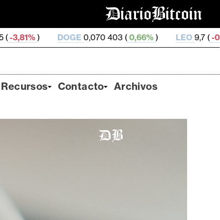
OGE
0,070 403 (
0,66%
)
LEO
9,7 (
-0,69%
)
ZEC
49
Recursos
Contacto
Archivos