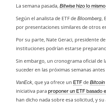
o
La semana pasada,
Bitwise
hizo lo mismo 
s
Según el analista de ETF de
,
Bloomberg
C
por presentaciones similares de otros e
o
n
Por su parte, Nate Geraci, presidente d
t
instituciones podrían estarse preparan
a
c
Sin embargo, un cronograma oficial de l
t
o
suceder en las próximas semanas antes d
y
, que ya ofrece un
de
P
VanEck
ETF
Bitcoin
u
iniciativa para
proponer un ETF basado 
b
han dicho nada sobre esa solicitud, y su
l