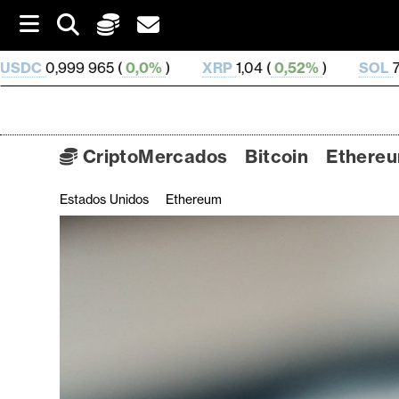
S
k
i
0,0%
)
XRP
1,04 (
0,52%
)
SOL
75,43 (
2,24%
)
p
t
o
c
o
CriptoMercados
Bitcoin
Ethere
n
t
Estados Unidos
Ethereum
C
e
n
r
t
i
p
t
o
M
e