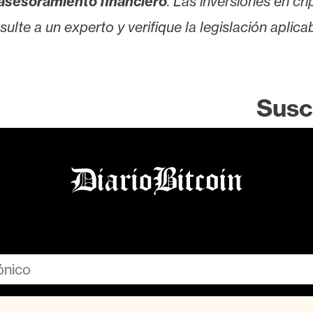
asesoramiento financiero
. Las inversiones en cr
lte a un experto y verifique la legislación aplicab
Susc