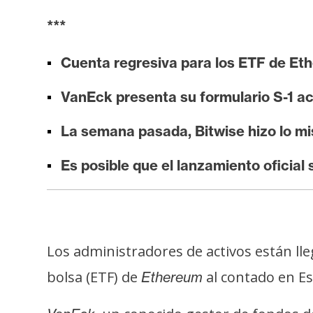
i
***
s
i
Cuenta regresiva para los ETF de Et
s
VanEck presenta su formulario S-1 ac
N
La semana pasada, Bitwise hizo lo mi
o
t
Es posible que el lanzamiento oficial
a
s
d
e
P
Los administradores de activos están lle
r
bolsa (ETF) de
al contado en E
Ethereum
e
n