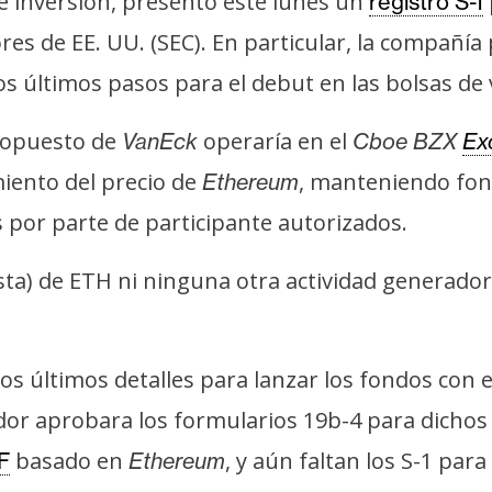
e inversión, presentó este lunes un
registro S-1
res de EE. UU. (SEC). En particular, la compañí
s últimos pasos para el debut en las bolsas de 
propuesto de
operaría en el
VanEck
Cboe BZX
Ex
imiento del precio de
, manteniendo fon
Ethereum
 por parte de participante autorizados.
ta) de ETH ni ninguna otra actividad generadora
os últimos detalles para lanzar los fondos con 
or aprobara los formularios 19b-4 para dicho
basado en
, y aún faltan los S-1 para 
F
Ethereum