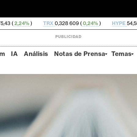
TRX
0,328 609 (
0,24%
)
HYPE
54,55 (
-3,81%
)
D
PUBLICIDAD
um
IA
Análisis
Notas de Prensa
Temas