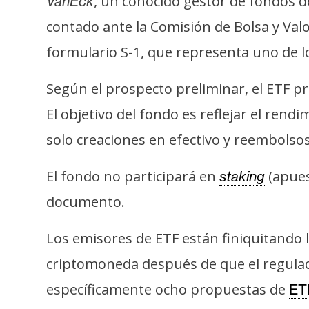
, un conocido gestor de fondos d
VanEck
s
contado ante la Comisión de Bolsa y Valo
a
formulario S-1, que representa uno de lo
T
Según el prospecto preliminar, el ETF 
e
El objetivo del fondo es reflejar el rend
m
a
solo creaciones en efectivo y reembolsos
s
El fondo no participará en
(apues
staking
documento.
R
e
Los emisores de ETF están finiquitando l
c
u
criptomoneda después de que el regulad
r
específicamente ocho propuestas de
ET
s