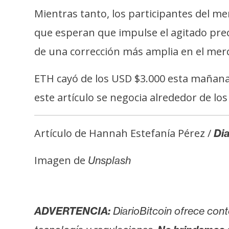
i
Mientras tanto, los participantes del m
c
i
que esperan que impulse el agitado prec
d
de una corrección más amplia en el mer
a
d
ETH cayó de los USD $3.000 esta mañana
este artículo se negocia alrededor de lo
Artículo de Hannah Estefanía Pérez /
Dia
Imagen de
Unsplash
ADVERTENCIA:
DiarioBitcoin ofrece cont