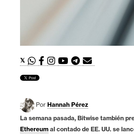
t
h
e
r
e
u
m
𝕏
I
A
Por
Hannah Pérez
A
n
La semana pasada, Bitwise también pres
á
Ethereum
al contado de EE. UU. se lan
l