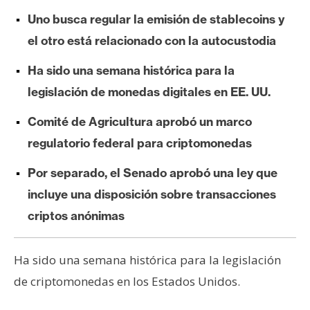
e
Uno busca regular la emisión de stablecoins y
r
el otro está relacionado con la autocustodia
e
u
Ha sido una semana histórica para la
m
legislación de monedas digitales en EE. UU.
Comité de Agricultura aprobó un marco
I
regulatorio federal para criptomonedas
A
Por separado, el Senado aprobó una ley que
incluye una disposición sobre transacciones
A
n
criptos anónimas
á
l
Ha sido una semana histórica para la legislación
i
de criptomonedas en los Estados Unidos.
s
i