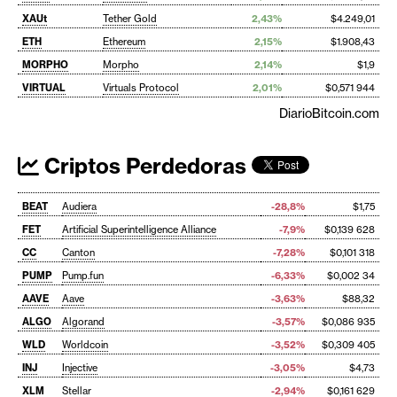
XAUt
Tether Gold
2,43%
$4.249,01
ETH
Ethereum
2,15%
$1.908,43
MORPHO
Morpho
2,14%
$1,9
VIRTUAL
Virtuals Protocol
2,01%
$0,571 944
DiarioBitcoin.com
Criptos Perdedoras
BEAT
Audiera
-28,8%
$1,75
FET
Artificial Superintelligence Alliance
-7,9%
$0,139 628
CC
Canton
-7,28%
$0,101 318
PUMP
Pump.fun
-6,33%
$0,002 34
AAVE
Aave
-3,63%
$88,32
ALGO
Algorand
-3,57%
$0,086 935
WLD
Worldcoin
-3,52%
$0,309 405
INJ
Injective
-3,05%
$4,73
XLM
Stellar
-2,94%
$0,161 629