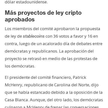
T
dólar estadounidense.
e
Más proyectos de ley cripto
m
a
aprobados
s
Los miembros del comité aprobaron la propuesta
de ley de
con 36 votos a favor y 16 en
stablecoins
R
contra, luego de un acalorado día de debates entre
e
demócratas y republicanos. La aprobación del
c
proyecto se retrasó en medio de las protestas de
u
r
los demócratas.
s
o
El presidente del comité financiero, Patrick
s
McHenry, republicano de Carolina del Norte, dijo
que se había estancado debido a la oposición de la
Casa Blanca. Aunque, del otro lado, los demócratas
C
o
culparon a McHenry de frenar las conversaciones.