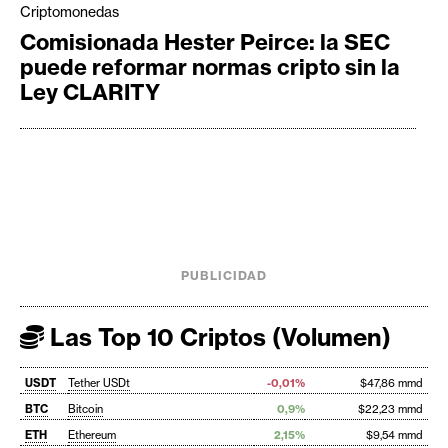
Criptomonedas
Comisionada Hester Peirce: la SEC
puede reformar normas cripto sin la
Ley CLARITY
PUBLICIDAD
Las Top 10 Criptos (Volumen)
USDT
Tether USDt
-0,01%
$47,86 mmd
BTC
Bitcoin
0,9%
$22,23 mmd
ETH
Ethereum
2,15%
$9,54 mmd