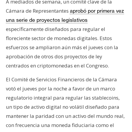
A mediados de semana, un comité clave de la
s
Cámara de Representantes
aprobó por primera vez
una serie de proyectos legislativos
N
específicamente diseñados para regular el
o
t
floreciente sector de monedas digitales. Estos
a
esfuerzos se ampliaron aún más el jueves con la
s
aprobación de otros dos proyectos de ley
d
centrados en criptomonedas en el Congreso.
e
P
El Comité de Servicios Financieros de la Cámara
r
votó el jueves por la noche a favor de un marco
e
n
regulatorio integral para regular las stablecoins,
s
un tipo de activo digital no volátil diseñado para
a
mantener la paridad con un activo del mundo real,
con frecuencia una moneda fiduciaria como el