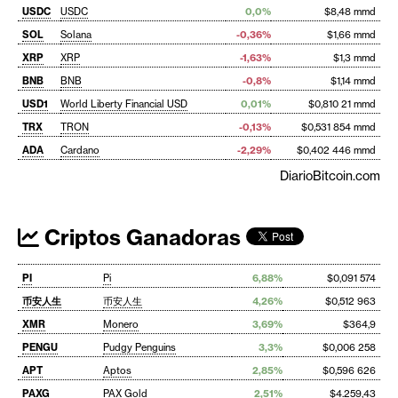
USDC
USDC
0,0%
$8,48 mmd
SOL
Solana
-0,36%
$1,66 mmd
XRP
XRP
-1,63%
$1,3 mmd
BNB
BNB
-0,8%
$1,14 mmd
USD1
World Liberty Financial USD
0,01%
$0,810 21 mmd
TRX
TRON
-0,13%
$0,531 854 mmd
ADA
Cardano
-2,29%
$0,402 446 mmd
DiarioBitcoin.com
Criptos Ganadoras
PI
Pi
6,88%
$0,091 574
币安人生
币安人生
4,26%
$0,512 963
XMR
Monero
3,69%
$364,9
PENGU
Pudgy Penguins
3,3%
$0,006 258
APT
Aptos
2,85%
$0,596 626
PAXG
PAX Gold
2,51%
$4.259,43