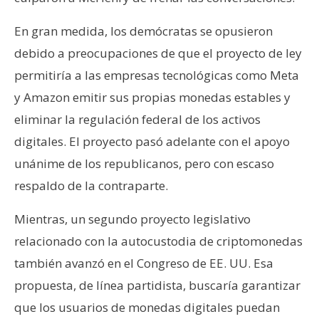
n
t
En gran medida, los demócratas se opusieron
a
debido a preocupaciones de que el proyecto de ley
c
permitiría a las empresas tecnológicas como Meta
t
y Amazon emitir sus propias monedas estables y
o
y
eliminar la regulación federal de los activos
P
digitales. El proyecto pasó adelante con el apoyo
u
unánime de los republicanos, pero con escaso
b
respaldo de la contraparte.
l
i
Mientras, un segundo proyecto legislativo
c
relacionado con la autocustodia de criptomonedas
i
d
también avanzó en el Congreso de EE. UU. Esa
a
propuesta, de línea partidista, buscaría garantizar
d
que los usuarios de monedas digitales puedan