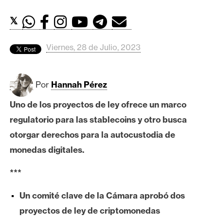
c
a
𝕏
d
o
Viernes, 28 de Julio, 2023
s
B
Por
Hannah Pérez
i
Uno de los proyectos de ley ofrece un marco
t
regulatorio para las stablecoins y otro busca
c
o
otorgar derechos para la autocustodia de
i
monedas digitales.
n
***
E
Un comité clave de la Cámara aprobó dos
t
proyectos de ley de criptomonedas
h