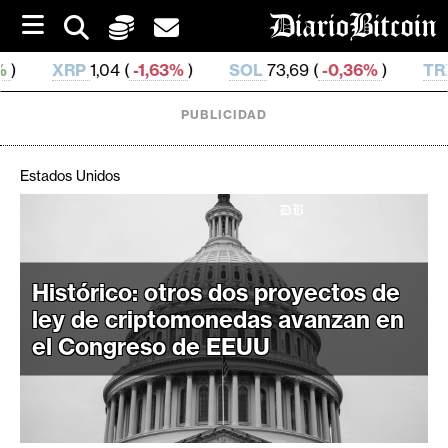
S
k
i
(
-1,63%
)
SOL
73,69 (
-0,36%
)
TRX
0,326 642 (
-0
p
t
o
PUBLICIDAD
c
o
n
Estados Unidos
t
e
C
n
r
t
i
Histórico: otros dos proyectos de
p
ley de criptomonedas avanzan en
t
el Congreso de EEUU
o
M
e
r