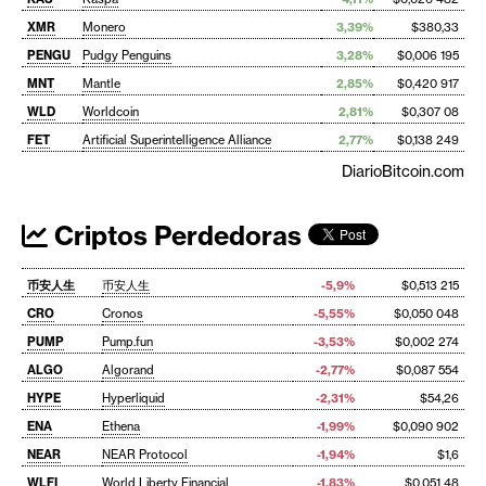
XMR
Monero
3,39%
$380,33
PENGU
Pudgy Penguins
3,28%
$0,006 195
MNT
Mantle
2,85%
$0,420 917
WLD
Worldcoin
2,81%
$0,307 08
FET
Artificial Superintelligence Alliance
2,77%
$0,138 249
DiarioBitcoin.com
Criptos Perdedoras
币安人生
币安人生
-5,9%
$0,513 215
CRO
Cronos
-5,55%
$0,050 048
PUMP
Pump.fun
-3,53%
$0,002 274
ALGO
Algorand
-2,77%
$0,087 554
HYPE
Hyperliquid
-2,31%
$54,26
ENA
Ethena
-1,99%
$0,090 902
NEAR
NEAR Protocol
-1,94%
$1,6
WLFI
World Liberty Financial
-1,83%
$0,051 48