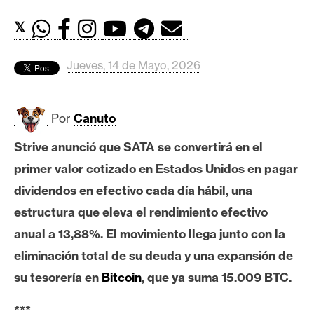
c
a
𝕏
d
o
Jueves, 14 de Mayo, 2026
s
Por
Canuto
B
i
Strive anunció que SATA se convertirá en el
t
primer valor cotizado en Estados Unidos en pagar
c
o
dividendos en efectivo cada día hábil, una
i
estructura que eleva el rendimiento efectivo
n
anual a 13,88%. El movimiento llega junto con la
eliminación total de su deuda y una expansión de
E
su tesorería en
Bitcoin
, que ya suma 15.009 BTC.
t
h
***