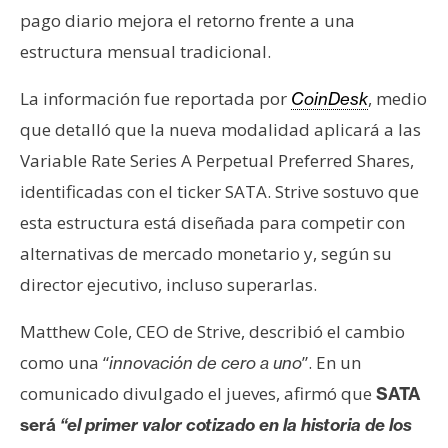
n
pago diario mejora el retorno frente a una
t
estructura mensual tradicional.
a
c
La información fue reportada por
, medio
CoinDesk
t
que detalló que la nueva modalidad aplicará a las
o
Variable Rate Series A Perpetual Preferred Shares,
y
P
identificadas con el ticker SATA. Strive sostuvo que
u
esta estructura está diseñada para competir con
b
alternativas de mercado monetario y, según su
l
director ejecutivo, incluso superarlas.
i
c
Matthew Cole, CEO de Strive, describió el cambio
i
como una “
”. En un
innovación de cero a uno
d
a
comunicado divulgado el jueves, afirmó que
SATA
d
será
“el primer valor cotizado en la historia de los