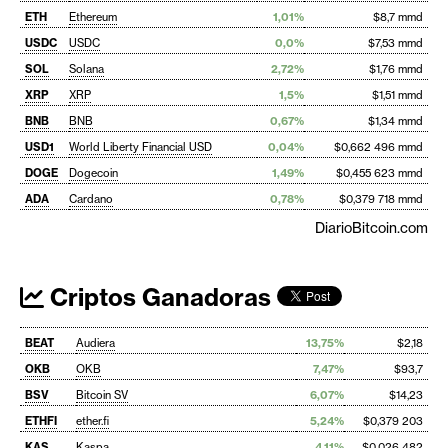
ETH
Ethereum
1,01%
$8,7 mmd
USDC
USDC
0,0%
$7,53 mmd
SOL
Solana
2,72%
$1,76 mmd
XRP
XRP
1,5%
$1,51 mmd
BNB
BNB
0,67%
$1,34 mmd
USD1
World Liberty Financial USD
0,04%
$0,662 496 mmd
DOGE
Dogecoin
1,49%
$0,455 623 mmd
ADA
Cardano
0,78%
$0,379 718 mmd
DiarioBitcoin.com
Criptos Ganadoras
BEAT
Audiera
13,75%
$2,18
OKB
OKB
7,47%
$93,7
BSV
Bitcoin SV
6,07%
$14,23
ETHFI
ether.fi
5,24%
$0,379 203
KAS
Kaspa
4,11%
$0,026 482