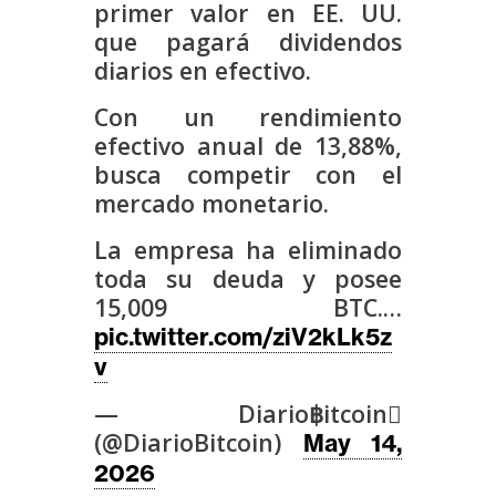
primer valor en EE. UU.
s
que pagará dividendos
diarios en efectivo.
N
Con un rendimiento
o
t
efectivo anual de 13,88%,
a
busca competir con el
s
mercado monetario.
d
La empresa ha eliminado
e
toda su deuda y posee
P
15,009 BTC.…
r
pic.twitter.com/ziV2kLk5z
e
n
v
s
— Diario฿itcoin
a
(@DiarioBitcoin)
May 14,
2026