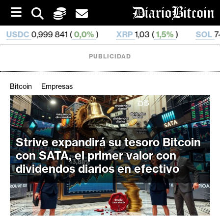
S
k
i
1 (
0,0%
)
XRP
1,03 (
1,5%
)
SOL
74,62 (
2,72%
)
p
t
o
PUBLICIDAD
c
o
n
Bitcoin
Empresas
t
e
C
n
r
t
i
Strive expandirá su tesoro Bitcoin
p
con SATA, el primer valor con
t
dividendos diarios en efectivo
o
M
e
r