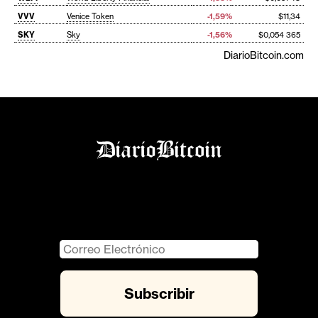
VVV
Venice Token
-1,59%
$11,34
SKY
Sky
-1,56%
$0,054 365
DiarioBitcoin.com