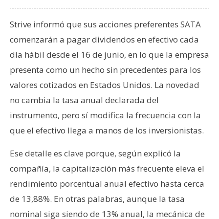
T
e
Strive informó que sus acciones preferentes SATA
m
a
comenzarán a pagar dividendos en efectivo cada
s
día hábil desde el 16 de junio, en lo que la empresa
presenta como un hecho sin precedentes para los
R
valores cotizados en Estados Unidos. La novedad
e
no cambia la tasa anual declarada del
c
instrumento, pero sí modifica la frecuencia con la
u
que el efectivo llega a manos de los inversionistas.
r
s
Ese detalle es clave porque, según explicó la
o
s
compañía, la capitalización más frecuente eleva el
rendimiento porcentual anual efectivo hasta cerca
de 13,88%. En otras palabras, aunque la tasa
C
nominal siga siendo de 13% anual, la mecánica de
o