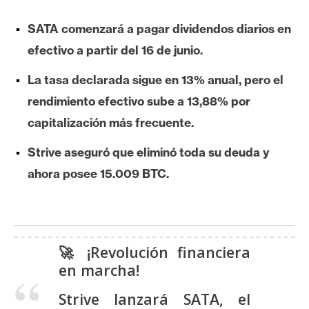
e
SATA comenzará a pagar dividendos diarios en
r
e
efectivo a partir del 16 de junio.
u
La tasa declarada sigue en 13% anual, pero el
m
rendimiento efectivo sube a 13,88% por
capitalización más frecuente.
I
A
Strive aseguró que eliminó toda su deuda y
ahora posee 15.009 BTC.
A
n
á
l
🚀 ¡Revolución financiera
i
en marcha!
s
Strive lanzará SATA, el
i