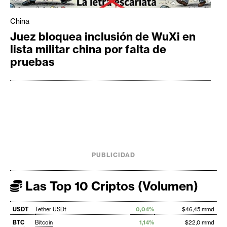
China
Juez bloquea inclusión de WuXi en
lista militar china por falta de
pruebas
PUBLICIDAD
Las Top 10 Criptos (Volumen)
USDT
Tether USDt
0,04%
$46,45 mmd
BTC
Bitcoin
1,14%
$22,0 mmd