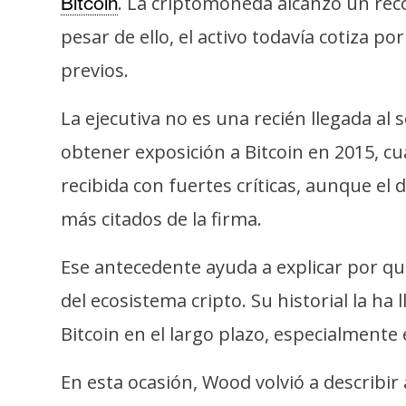
. La criptomoneda alcanzó un réc
Bitcoin
i
c
pesar de ello, el activo todavía cotiza 
i
previos.
d
a
La ejecutiva no es una recién llegada al 
d
obtener exposición a Bitcoin en 2015, cu
recibida con fuertes críticas, aunque el
más citados de la firma.
Ese antecedente ayuda a explicar por qu
del ecosistema cripto. Su historial la h
Bitcoin en el largo plazo, especialment
En esta ocasión, Wood volvió a describir