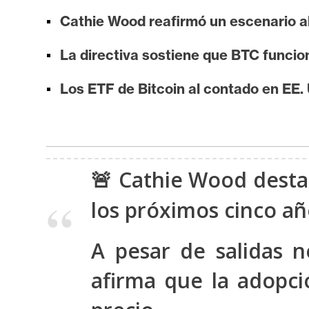
i
Cathie Wood reafirmó un escenario al
s
i
La directiva sostiene que BTC funcio
s
Los ETF de Bitcoin al contado en EE.
N
o
t
a
🚨 Cathie Wood desta
s
los próximos cinco añ
d
e
P
A pesar de salidas 
r
afirma que la adopció
e
n