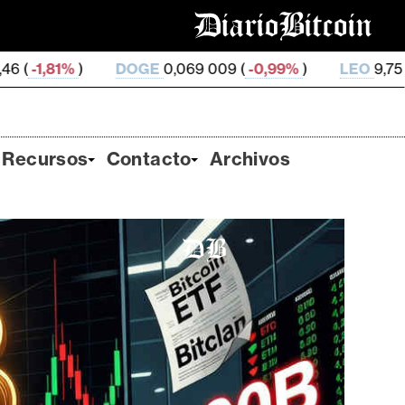
DOGE
0,069 009 (
-0,99%
)
LEO
9,75 (
0,05%
)
ZE
Recursos
Contacto
Archivos