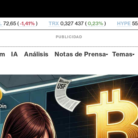
TRX
0,327 437 (
0,23%
)
HYPE
55,46 (
-1,81%
)
PUBLICIDAD
um
IA
Análisis
Notas de Prensa
Temas