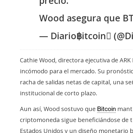
precio.
s
a
Wood asegura que B
T
— Diario฿itcoin (@Di
e
m
a
Cathie Wood, directora ejecutiva de ARK 
s
incómodo para el mercado. Su pronósti
racha de salidas netas de capital, una 
R
institucional de corto plazo.
e
c
Aun así, Wood sostuvo que
mantie
Bitcoin
u
r
criptomoneda sigue beneficiándose de tre
s
Estados Unidos y un diseño monetario ba