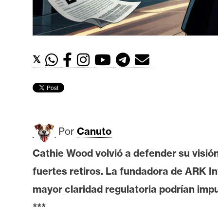
t
h
e
r
𝕏
e
u
m
I
Por
Canuto
A
Cathie Wood volvió a defender su visión
fuertes retiros. La fundadora de ARK I
A
n
mayor claridad regulatoria podrían impu
á
***
l