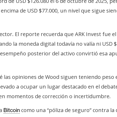
ord de USD $126.080 el 6 de octubre de 2025, p
por encima de USD $77.000, un nivel que sigue si
sector. El reporte recuerda que ARK Invest fue e
ando la moneda digital todavía no valía ni USD 
 desempeño posterior del activo convirtió esa a
é las opiniones de Wood siguen teniendo peso en
a llevado a ocupar un lugar destacado en el debat
e en momentos de corrección o incertidumbre.
 a
como una “póliza de seguro” contra la 
Bitcoin