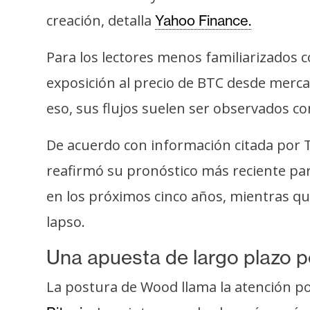
o
creación, detalla
Yahoo Finance.
s
Para los lectores menos familiarizados c
C
exposición al precio de BTC desde merca
o
eso, sus flujos suelen ser observados c
n
t
De acuerdo con información citada por T
a
c
reafirmó su pronóstico más reciente para
t
en los próximos cinco años, mientras qu
o
lapso.
y
P
Una apuesta de largo plazo pe
u
b
La postura de Wood llama la atención p
l