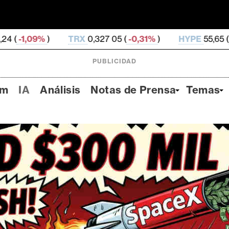
TRX
0,327 05 (
-0,31%
)
HYPE
55,65 (
-2,93%
)
DO
PUBLICIDAD
um
IA
Análisis
Notas de Prensa
Temas