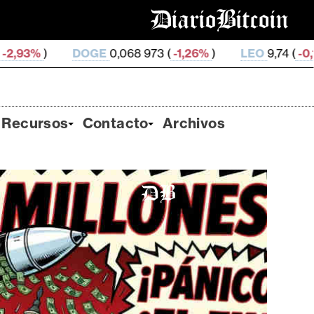
GE
0,068 973 (
-1,26%
)
LEO
9,74 (
-0,15%
)
ZEC
501
Recursos
Contacto
Archivos