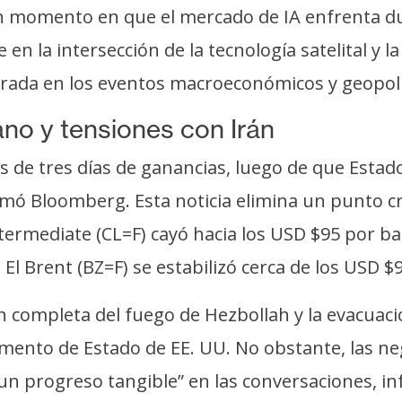
n un momento en que el mercado de IA enfrenta 
n la intersección de la tecnología satelital y la 
ntrada en los eventos macroeconómicos y geopolí
bano y tensiones con Irán
 de tres días de ganancias, luego de que Estado
rmó Bloomberg. Esta noticia elimina un punto cr
ermediate (CL=F) cayó hacia los USD $95 por bar
El Brent (BZ=F) se estabilizó cerca de los USD $9
ón completa del fuego de Hezbollah y la evacuac
rtamento de Estado de EE. UU. No obstante, las 
n progreso tangible” en las conversaciones, in