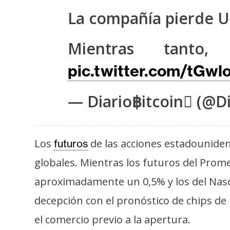
s
La compañía pierde U
a
Mientras tanto
T
pic.twitter.com/tGw
e
m
— Diario฿itcoin (@Di
a
s
Los
de las acciones estadouniden
futuros
R
globales. Mientras los futuros del Prome
e
c
aproximadamente un 0,5% y los del Nasda
u
decepción con el pronóstico de chips de 
r
el comercio previo a la apertura.
s