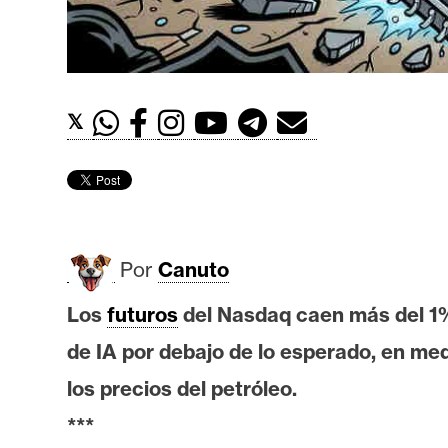
t
h
e
r
𝕏
e
u
m
I
Por
Canuto
A
Los
futuros
del Nasdaq caen más del 1%
de IA por debajo de lo esperado, en med
A
n
los precios del petróleo.
á
***
l