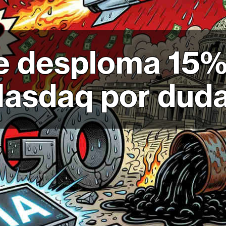
 desploma 15% 
Nasdaq por duda