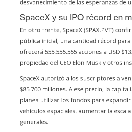
desvanecimiento de las esperanzas de u
i
c
SpaceX y su IPO récord en m
i
d
En otro frente, SpaceX (SPAX.PVT) confi
a
pública inicial, una cantidad récord par
d
ofrecerá 555.555.555 acciones a USD $135
propiedad del CEO Elon Musk y otros ins
SpaceX autorizó a los suscriptores a vend
$85.700 millones. A ese precio, la capit
planea utilizar los fondos para expandi
vehículos espaciales, aumentar la escala 
generales.