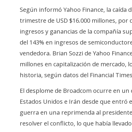
o
Según informó Yahoo Finance, la caída d
s
trimestre de USD $16.000 millones, por 
C
ingresos y ganancias de la compañía sup
o
del 143% en ingresos de semiconductores
n
vendedora. Brian Sozzi de Yahoo Finan
t
a
millones en capitalización de mercado, l
c
historia, según datos del Financial Times
t
o
El desplome de Broadcom ocurre en un con
y
Estados Unidos e Irán desde que entró en
P
u
guerra en una reprimenda al president
b
resolver el conflicto, lo que había llevad
l