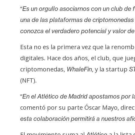
o
“
Es un orgullo asociarnos con un club de 
s
una de las plataformas de criptomonedas 
conozca el verdadero potencial y valor d
C
o
Esta no es la primera vez que la renomb
n
t
digitales. Hace dos años, el club, que ju
a
criptomonedas,
, y la startup
WhaleFin
S
c
(NFT).
t
o
“
En el Atlético de Madrid apostamos por la
y
P
comentó por su parte Óscar Mayo, direct
u
esta colaboración permitirá a nuestros afi
b
l
El movimiento suma al
a la list
Atlético