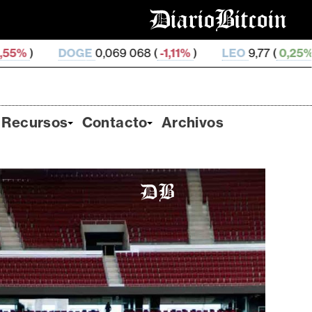
69 068 (
-1,11%
)
LEO
9,77 (
0,25%
)
ZEC
494,31 (
-4
Recursos
Contacto
Archivos