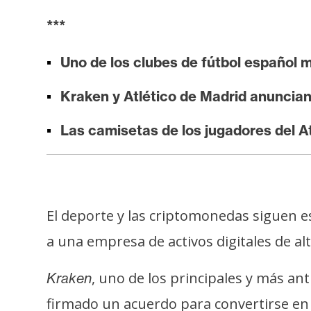
i
***
s
i
Uno de los clubes de fútbol español
s
Kraken y Atlético de Madrid anuncia
N
Las camisetas de los jugadores del At
o
t
a
s
d
El deporte y las criptomonedas siguen es
e
a una empresa de activos digitales de al
P
r
, uno de los principales y más a
Kraken
e
n
firmado un acuerdo para convertirse en 