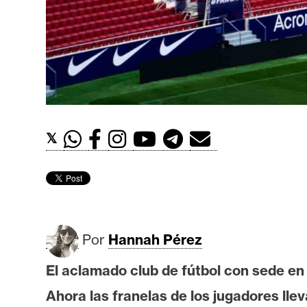
t
h
e
r
e
u
m
𝕏
I
A
Por
Hannah Pérez
A
n
El aclamado club de fútbol con sede en
á
Ahora las franelas de los jugadores lle
l