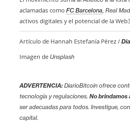
i
c
aclamadas como
,
FC Barcelona
Real Mad
i
activos digitales y el potencial de la Web3
d
a
Artículo de Hannah Estefanía Pérez /
d
Dia
Imagen de
Unsplash
ADVERTENCIA:
DiarioBitcoin ofrece cont
tecnología y regulaciones.
No brindamos 
ser adecuadas para todos. Investigue, consu
capital.