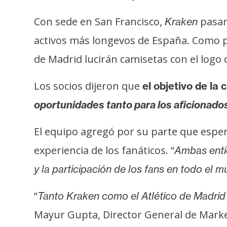
s
a
Con sede en San Francisco,
pasará
Kraken
activos más longevos de España. Como pa
T
de Madrid lucirán camisetas con el logo
e
m
Los socios dijeron que
el objetivo de la 
a
oportunidades tanto para los aficionados
s
El equipo agregó por su parte que espe
R
experiencia de los fanáticos. “
Ambas entid
e
y la participación de los fans en todo el 
c
u
“
Tanto Kraken como el Atlético de Madrid 
r
Mayur Gupta, Director General de Marke
s