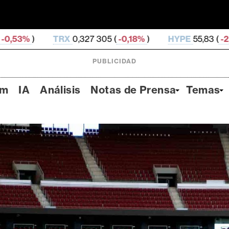
327 305 (
-0,18%
)
HYPE
55,83 (
-2,55%
)
DOGE
0,0
PUBLICIDAD
um
IA
Análisis
Notas de Prensa
Temas