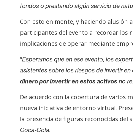
o
fondos o prestando algún servicio de natu
s
Con esto en mente, y haciendo alusión a 
C
participantes del evento a recordar los 
o
implicaciones de operar mediante empr
n
t
“
Esperamos que en ese evento, los expert
a
asistentes sobre los riesgos de invertir e
c
t
dinero por invertir en estos activos
no re
o
y
De acuerdo con la cobertura de varios m
P
nueva iniciativa de entorno virtual. Pres
u
la presencia de figuras reconocidas del 
b
l
Coca-Cola.