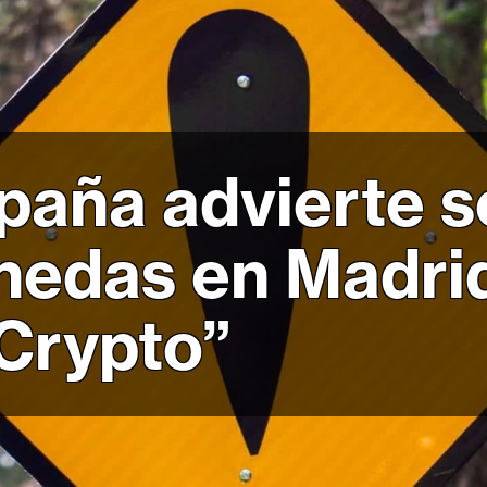
aña advierte s
nedas en Madri
Crypto”