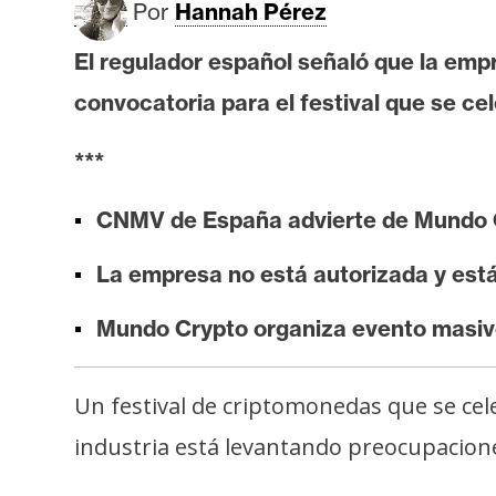
Por
Hannah Pérez
i
s
El regulador español señaló que la emp
i
convocatoria para el festival que se ce
s
***
N
o
CNMV de España advierte de Mundo 
t
a
La empresa no está autorizada y está 
s
Mundo Crypto organiza evento masiv
d
e
P
Un festival de criptomonedas que se cel
r
industria está levantando preocupacion
e
n