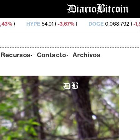
3,67%
)
DOGE
0,068 792 (
-1,59%
)
LEO
9,74 (
0,0
Recursos
Contacto
Archivos