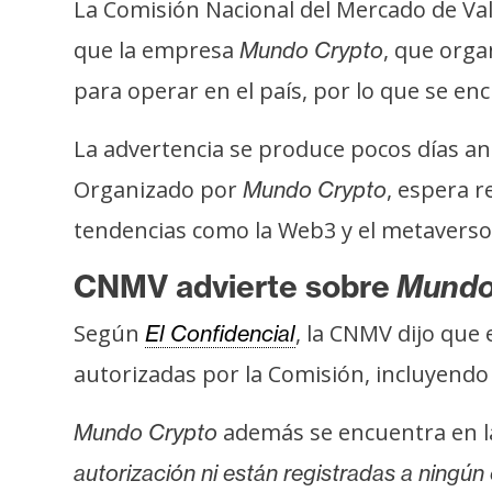
La Comisión Nacional del Mercado de Val
s
a
que la empresa
, que org
Mundo Crypto
para operar en el país, por lo que se en
T
La advertencia se produce pocos días an
e
m
Organizado por
, espera r
Mundo Crypto
a
tendencias como la Web3 y el metaverso,
s
CNMV advierte sobre
Mundo
R
Según
, la CNMV dijo que
El Confidencial
e
autorizadas por la Comisión, incluyend
c
u
además se encuentra en la
Mundo Crypto
r
s
autorización ni están registradas a ningú