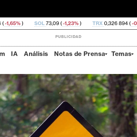
(
-1,23%
)
TRX
0,326 894 (
-0,43%
)
HYPE
54,91 (
-
PUBLICIDAD
um
IA
Análisis
Notas de Prensa
Temas