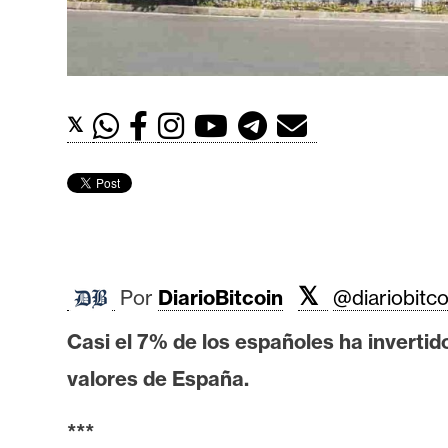
t
h
e
r
𝕏
e
u
m
I
A
𝕏
Por
DiarioBitcoin
@diariobitco
Casi el 7% de los españoles ha invertid
A
valores de España.
n
á
***
l