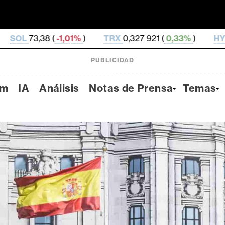
)
TRX
0,327 921 (
0,33%
)
HYPE
56,29 (
1,06%
)
PUBLICIDAD
um
IA
Análisis
Notas de Prensa
Temas