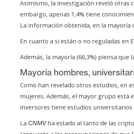
Asimismo, la investigación reveló otras
s
a
embargo, apenas 1,4% tiene conocimientos
La información obtenida, en la mayoría d
T
En cuanto a si están o no reguladas en 
e
m
Además, la mayoría (66,3%) piensa que l
a
s
Mayoría hombres, universitar
Como han revelado otros estudios, en e
R
e
mujeres. Además, el mayor grupo está en
c
inversores tiene estudios universitarios
u
r
La
ha estado al tanto de las crip
CNMV
s