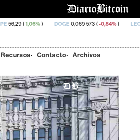
DOGE
0,069 573 (
-0,84%
)
LEO
9,75 (
-0,14%
)
Z
Recursos
Contacto
Archivos