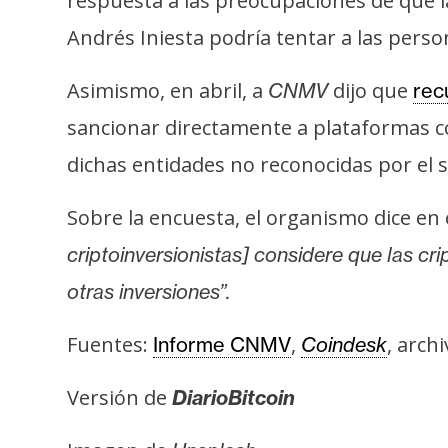
respuesta a las preocupaciones de que la
o
s
Andrés Iniesta podría tentar a las perso
Asimismo, en abril, a
dijo que
CNMV
rec
C
sancionar directamente a plataformas
o
n
dichas entidades no reconocidas por el 
t
a
Sobre la encuesta, el organismo dice en
c
criptoinversionistas] considere que las c
t
otras inversiones”.
o
y
Fuentes:
,
, arch
Informe CNMV
Coindesk
P
u
Versión de
DiarioBitcoin
b
l