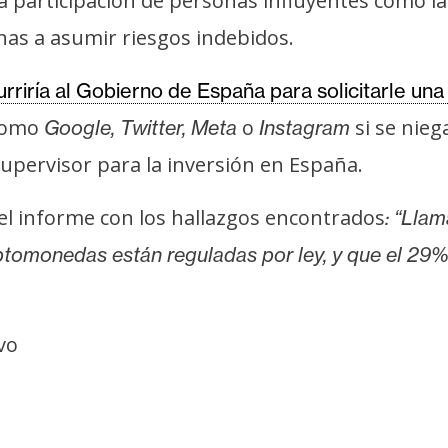
 participación de personas influyentes como la 
nas a asumir riesgos indebidos.
urriría al Gobierno de España para solicitarle un
 como
o
si se nieg
Google, Twitter, Meta
Instagram
supervisor para la inversión en España.
 el informe con los hallazgos encontrados
: “Llam
riptomonedas están reguladas por ley, y que el 29
ivo