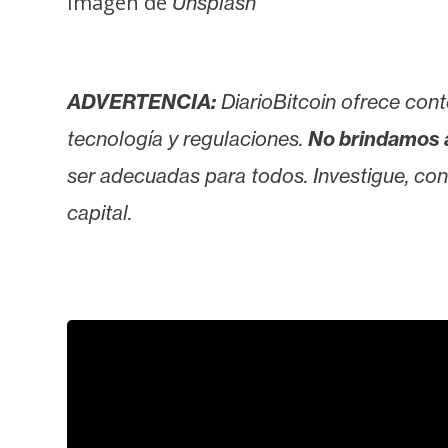
Imagen de
Unsplash
i
c
i
d
ADVERTENCIA:
DiarioBitcoin ofrece cont
a
tecnología y regulaciones.
No brindamos 
d
ser adecuadas para todos. Investigue, consu
capital.