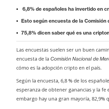
i
6,8% de españoles ha invertido en cr
s
i
Esto según encuesta de la Comisión 
s
75,8% dicen saber qué es una cript
N
o
Las encuestas suelen ser un buen camino
t
encuesta de la
Comisión Nacional de Me
a
s
cómo es la adopción cripto en el país.
d
e
Según la encuesta, 6,8 % de los español
P
esperanza de obtener ganancias y la fe 
r
embargo hay una gran mayoría, 82,9% q
e
n