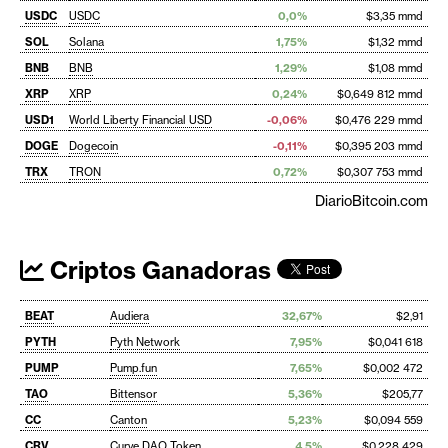
USDC
USDC
0,0%
$3,35 mmd
SOL
Solana
1,75%
$1,32 mmd
BNB
BNB
1,29%
$1,08 mmd
XRP
XRP
0,24%
$0,649 812 mmd
USD1
World Liberty Financial USD
-0,06%
$0,476 229 mmd
DOGE
Dogecoin
-0,11%
$0,395 203 mmd
TRX
TRON
0,72%
$0,307 753 mmd
DiarioBitcoin.com
Criptos Ganadoras
BEAT
Audiera
32,67%
$2,91
PYTH
Pyth Network
7,95%
$0,041 618
PUMP
Pump.fun
7,65%
$0,002 472
TAO
Bittensor
5,36%
$205,77
CC
Canton
5,23%
$0,094 559
CRV
Curve DAO Token
4,5%
$0,228 429