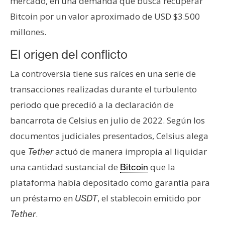
mercado, en una demanda que busca recuperar
s
Bitcoin por un valor aproximado de USD $3.500
millones.
N
o
El origen del conflicto
t
La controversia tiene sus raíces en una serie de
a
transacciones realizadas durante el turbulento
s
d
periodo que precedió a la declaración de
e
bancarrota de Celsius en julio de 2022. Según los
P
documentos judiciales presentados, Celsius alega
r
que
actuó de manera impropia al liquidar
Tether
e
n
una cantidad sustancial de
que la
Bitcoin
s
plataforma había depositado como garantía para
a
un préstamo en
, el stablecoin emitido por
USDT
.
Tether