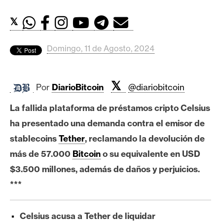
c
a
𝕏
d
o
Domingo, 11 de Agosto, 2024
s
𝕏
B
Por
DiarioBitcoin
@diariobitcoin
i
La fallida plataforma de préstamos cripto Celsius
t
c
ha presentado una demanda contra el emisor de
o
stablecoins
Tether
, reclamando la devolución de
i
más de 57.000
Bitcoin
o su equivalente en USD
n
$3.500 millones, además de daños y perjuicios.
***
E
t
Celsius acusa a Tether de liquidar
h