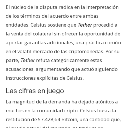
T
El núcleo de la disputa radica en la interpretación
e
m
de los términos del acuerdo entre ambas
a
entidades. Celsius sostiene que
procedió a
Tether
s
la venta del colateral sin ofrecer la oportunidad de
aportar garantías adicionales, una práctica común
R
en el volátil mercado de las criptomonedas. Por su
e
parte,
refuta categóricamente estas
Tether
c
acusaciones, argumentando que actuó siguiendo
u
r
instrucciones explícitas de Celsius.
s
Las cifras en juego
o
s
La magnitud de la demanda ha dejado atónitos a
muchos en la comunidad cripto. Celsius busca la
C
restitución de 57.428,64 Bitcoin, una cantidad que,
o