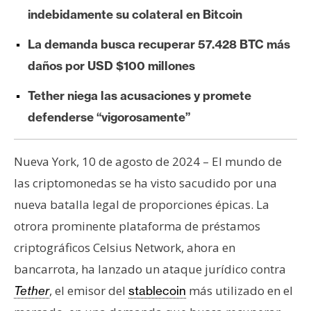
e
indebidamente su colateral en Bitcoin
r
La demanda busca recuperar 57.428 BTC más
e
u
daños por USD $100 millones
m
Tether niega las acusaciones y promete
defenderse “vigorosamente”
I
A
Nueva York, 10 de agosto de 2024 – El mundo de
las criptomonedas se ha visto sacudido por una
A
nueva batalla legal de proporciones épicas. La
n
otrora prominente plataforma de préstamos
á
criptográficos Celsius Network, ahora en
l
i
bancarrota, ha lanzado un ataque jurídico contra
s
, el emisor del
más utilizado en el
Tether
stablecoin
i