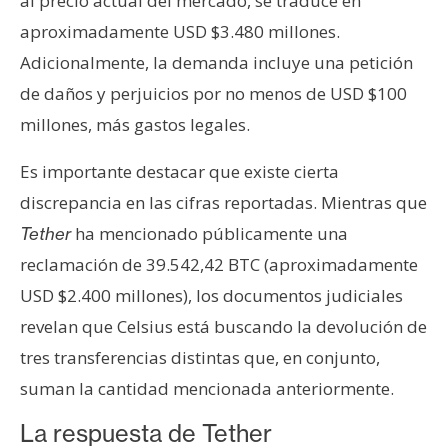
al precio actual del mercado, se traduce en
n
aproximadamente USD $3.480 millones.
t
Adicionalmente, la demanda incluye una petición
a
c
de daños y perjuicios por no menos de USD $100
t
millones, más gastos legales.
o
y
Es importante destacar que existe cierta
P
discrepancia en las cifras reportadas. Mientras que
u
ha mencionado públicamente una
Tether
b
reclamación de 39.542,42 BTC (aproximadamente
l
i
USD $2.400 millones), los documentos judiciales
c
revelan que Celsius está buscando la devolución de
i
tres transferencias distintas que, en conjunto,
d
suman la cantidad mencionada anteriormente.
a
d
La respuesta de Tether