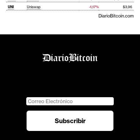
UNI
Uniswap
-1,17%
$3,96
DiarioBitcoin.com