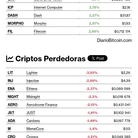
ICP
Internet Computer
3,78%
$2,16
DASH
Dash
3,37%
$31,87
MORPHO
Morpho
2,97%
$1,93
FIL
Filecoin
2,66%
$0,712 174
DiarioBitcoin.com
Criptos Perdedoras
LIT
Lighter
-3,93%
$2,26
INJ
Injective
-2,69%
$4,39
ENA
Ethena
-2,37%
$0,089 099
NIGHT
Midnight
-2,3%
$0,018 678
AERO
Aerodrome Finance
-2,15%
$0,431 041
JST
JUST
-1,81%
$0,102 941
ADA
Cardano
-1,49%
$0,197 778
M
MemeCore
-1,4%
$1,13
CRO
Cronos
-1,21%
$0,049 385