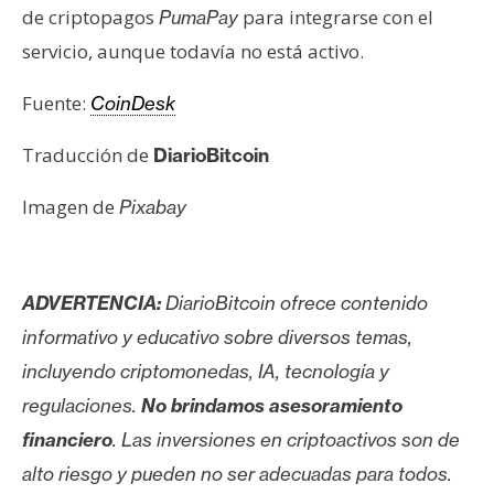
de criptopagos
para integrarse con el
n
PumaPay
t
servicio, aunque todavía no está activo.
a
c
Fuente:
CoinDesk
t
Traducción de
o
DiarioBitcoin
y
Imagen de
Pixabay
P
u
b
l
ADVERTENCIA:
DiarioBitcoin ofrece contenido
i
informativo y educativo sobre diversos temas,
c
incluyendo criptomonedas, IA, tecnología y
i
d
regulaciones.
No brindamos asesoramiento
a
financiero
. Las inversiones en criptoactivos son de
d
alto riesgo y pueden no ser adecuadas para todos.