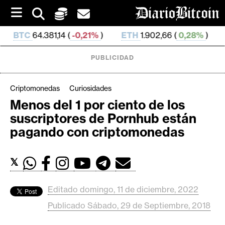
S
k
i
.381,14 (
-0,21%
)
ETH
1.902,66 (
0,28%
)
USDT
0,9
p
t
o
PUBLICIDAD
c
o
n
Criptomonedas
Curiosidades
t
Menos del 1 por ciento de los
e
C
suscriptores de Pornhub están
n
r
t
pagando con criptomonedas
i
p
𝕏
t
o
M
Editado domingo, 11 de diciembre, 2022
e
Publicado Sábado, 29 de Septiembre, 2018
r