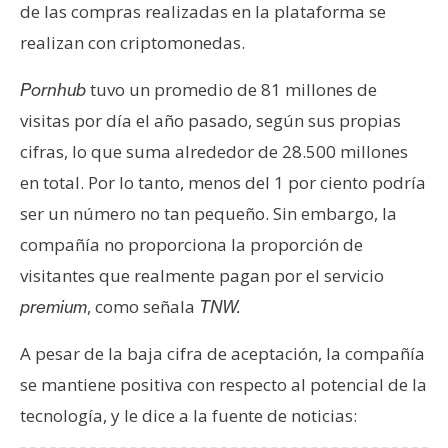
de las compras realizadas en la plataforma se
e
realizan con criptomonedas.
r
e
tuvo un promedio de 81 millones de
Pornhub
u
m
visitas por día el año pasado, según sus propias
cifras, lo que suma alrededor de 28.500 millones
en total. Por lo tanto, menos del 1 por ciento podría
I
A
ser un número no tan pequeño. Sin embargo, la
compañía no proporciona la proporción de
visitantes que realmente pagan por el servicio
A
, como señala
n
premium
TNW.
á
A pesar de la baja cifra de aceptación, la compañía
l
i
se mantiene positiva con respecto al potencial de la
s
tecnología, y le dice a la fuente de noticias:
i