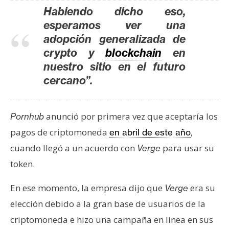
s
Habiendo dicho eso,
esperamos ver una
adopción generalizada de
N
crypto y
blockchain
en
o
nuestro sitio en el futuro
t
a
cercano”.
s
d
anunció por primera vez que aceptaría los
Pornhub
e
P
pagos de criptomoneda
,
en abril de este año
r
cuando llegó a un acuerdo con
para usar su
Verge
e
token.
n
s
En ese momento, la empresa dijo que
era su
Verge
a
elección debido a la gran base de usuarios de la
criptomoneda e hizo una campaña en línea en sus