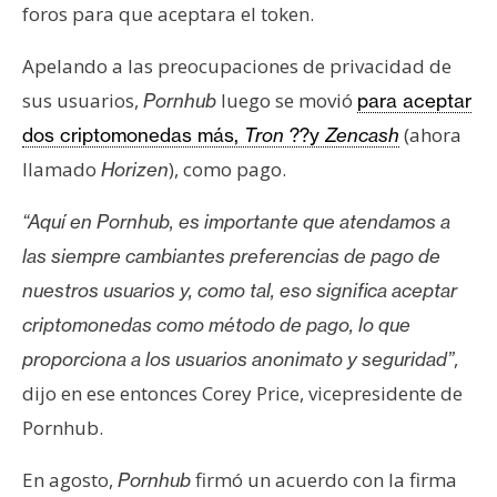
T
foros para que aceptara el token.
e
m
Apelando a las preocupaciones de privacidad de
a
sus usuarios,
luego se movió
Pornhub
para aceptar
s
(ahora
dos criptomonedas más,
Tron
??y
Zencash
llamado
), como pago.
Horizen
R
e
“Aquí en Pornhub, es importante que atendamos a
c
las siempre cambiantes preferencias de pago de
u
nuestros usuarios y, como tal, eso significa aceptar
r
criptomonedas como método de pago, lo que
s
o
,
proporciona a los usuarios anonimato y seguridad”
s
dijo en ese entonces Corey Price, vicepresidente de
Pornhub.
C
En agosto,
firmó un acuerdo con la firma
Pornhub
o