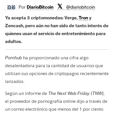
c
𝕏
a
Por
DiarioBitcoin
@diariobitcoin
d
Ya acepta 3 criptomonedas: Verge,
Tron
y
o
Zencash, pero aún no han sido de tanto interés de
s
quienes usan el servicio de entretenimiento para
adultos.
B
i
t
ha proporcionado una cifra algo
Pornhub
c
desalentadora para la cantidad de usuarios que
o
utilizan sus opciones de criptopagos recientemente
i
lanzados.
n
Según un informe de
The Next Web Friday (TNW),
E
el proveedor de pornografía online dijo a través de
t
un correo electrónico que menos del 1 por ciento
h