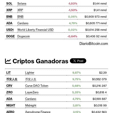
SOL
Solana
-1,03%
$1,44 mmd
XRP
XRP
-1,53%
$1,41 mmd
BNB
BNB
0,06%
$0,909 973 mmd
ADA
Cardano
4,79%
$0,805 771 mmd
USD1
World Liberty Financial USD
0,02%
$0,614 258 mmd
DOGE
Dogecoin
-0,64%
$0,406 92 mmd
DiarioBitcoin.com
Criptos Ganadoras
LIT
Lighter
9,87%
$2,39
币安人生
币安人生
9,75%
$0,552 079
CRV
Curve DAO Token
5,68%
$0,216 287
ZRO
LayerZero
5,35%
$0,818 4
ADA
Cardano
4,79%
$0,199 887
NIGHT
Midnight
3,81%
$0,018 99
AERO
Aerodrome Finance
3,15%
$0,432 563