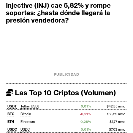
Injective (INJ) cae 5,82% y rompe
soportes: ¿hasta dónde llegará la
presión vendedora?
PUBLICIDAD
Las Top 10 Criptos (Volumen)
USDT
Tether USDt
0,01%
$42,35 mmd
BTC
Bitcoin
-0,21%
$18,29 mmd
ETH
Ethereum
0,28%
$7,77 mmd
USDC
USDC
0,01%
$7,03 mmd