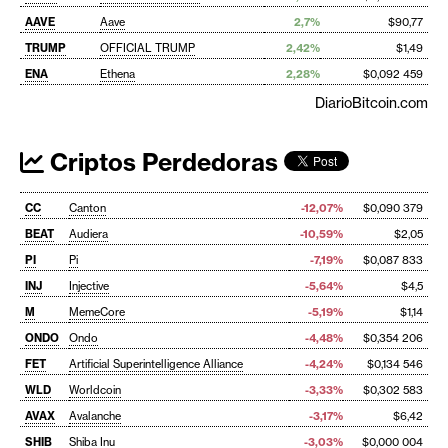
AAVE
Aave
2,7%
$90,77
TRUMP
OFFICIAL TRUMP
2,42%
$1,49
ENA
Ethena
2,28%
$0,092 459
DiarioBitcoin.com
Criptos Perdedoras
CC
Canton
-12,07%
$0,090 379
BEAT
Audiera
-10,59%
$2,05
PI
Pi
-7,19%
$0,087 833
INJ
Injective
-5,64%
$4,5
M
MemeCore
-5,19%
$1,14
ONDO
Ondo
-4,48%
$0,354 206
FET
Artificial Superintelligence Alliance
-4,24%
$0,134 546
WLD
Worldcoin
-3,33%
$0,302 583
AVAX
Avalanche
-3,17%
$6,42
SHIB
Shiba Inu
-3,03%
$0,000 004