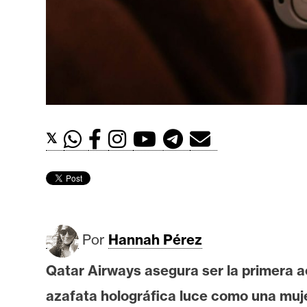
t
h
e
r
e
u
m
𝕏
I
A
Por
Hannah Pérez
A
n
Qatar Airways asegura ser la primera a
á
azafata holográfica luce como una muj
l