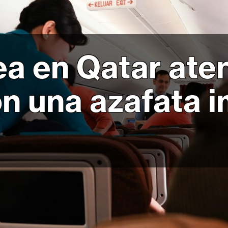
ea en Qatar ate
on una azafata 