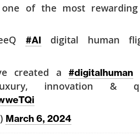
 one of the most rewarding 
neeQ
digital human fli
#AI
ve created a
t
#digitalhuman
luxury, innovation & qu
kwweTQi
)
March 6, 2024