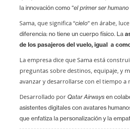
s
la innovación como “
el primer ser humano d
a
Sama, que significa “
” en árabe, luc
cielo
T
diferencia: no tiene un cuerpo físico. La
a
e
de los pasajeros del vuelo, igual a com
m
a
La empresa dice que Sama está construid
s
preguntas sobre destinos, equipaje, y má
avanzar y desarrollarse con el tiempo a 
R
e
Desarrollado por
Qatar Airways
en colab
c
asistentes digitales con avatares human
u
r
que enfatiza la personalización y la empat
s