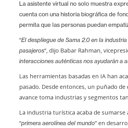
i
La asistente virtual no solo muestra expr
c
cuenta con una historia biográfica de fo
i
permita que las personas puedan empatiz
d
a
“
El despliegue de Sama 2.0 en la industri
d
“, dijo Babar Rahman, vicepre
pasajeros
interacciones auténticas nos ayudarán a au
Las herramientas basadas en IA han ac
pasado. Desde entonces, un puñado de c
avance toma industrias y segmentos tan
La industria turística acaba de sumarse a
“
” en desarro
primera aerolínea del mundo