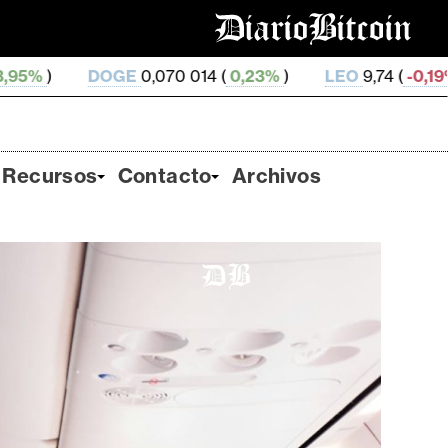
E
0,070 014 (
0,23%
)
LEO
9,74 (
-0,19%
)
ZEC
511,25
Recursos
Contacto
Archivos