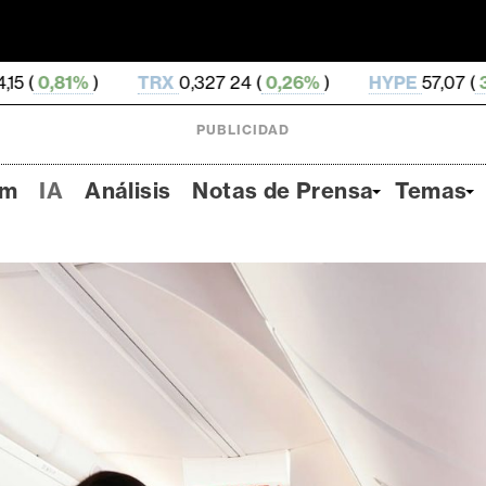
TRX
0,327 24 (
0,26%
)
HYPE
57,07 (
3,95%
)
DOG
PUBLICIDAD
um
IA
Análisis
Notas de Prensa
Temas