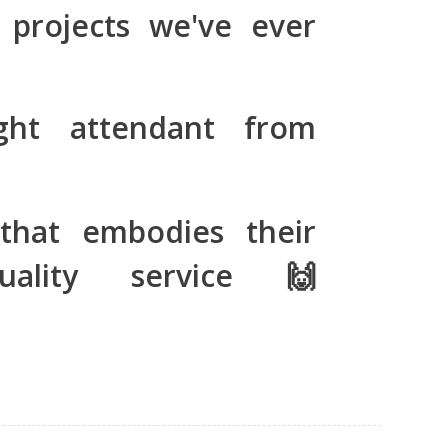
projects we've ever
ght attendant from
hat embodies their
ality service 🙌