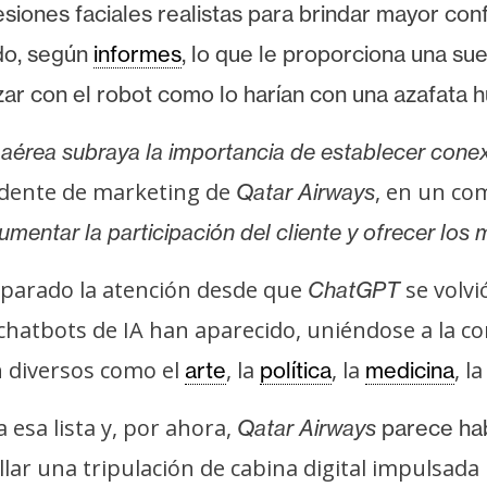
esiones faciales realistas para brindar mayor conf
ndo, según
informes
, lo que le proporciona una s
ar con el robot como lo harían con una azafata
a aérea subraya la importancia de establecer con
sidente de marketing de
, en un co
Qatar Airways
mentar la participación del cliente y ofrecer los 
aparado la atención desde que
se volvi
ChatGPT
hatbots de IA han aparecido, uniéndose a la co
 diversos como el
, la
, la
, l
arte
política
medicina
 esa lista y, por ahora,
Qatar Airways
parece ha
llar una tripulación de cabina digital impulsada p