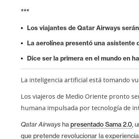
i
***
s
i
Los viajantes de
Qatar Airways serán
s
La aerolínea presentó una asistente de
N
Dice ser la primera en el mundo en ha
o
t
a
La inteligencia artificial está tomando v
s
d
Los viajeros de Medio Oriente pronto se
e
humana impulsada por tecnología de inteli
P
r
Qatar Airways
ha
presentado Sama 2.0
, 
e
n
que pretende revolucionar la experiencia 