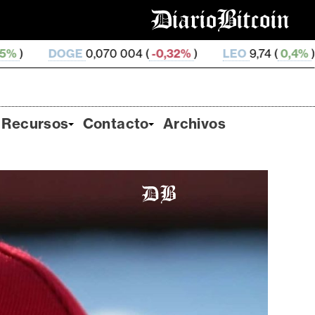
0 004 (
-0,32%
)
LEO
9,74 (
0,4%
)
ZEC
511,81 (
1,2
Recursos
Contacto
Archivos