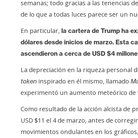
semanas; todo gracias a las tenencias
s
a
de lo que a todas luces parece ser un n
En particular,
la cartera de Trump ha ex
T
dólares desde inicios de marzo.
Esta ca
e
m
ascendieron a cerca de USD $4 millone
a
s
La depreciación en la riqueza personal 
inspirado en él mismo, llamado
token
M
R
experimentó un aumento meteórico de 
e
c
Como resultado de la acción alcista de 
u
USD $11 el 4 de marzo, antes de correg
r
movimientos ondulantes en los gráficos,
s