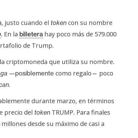
a, justo cuando el
con su nombre
token
. En la
hay poco más de 579.000
e
billetera
rtafolio de Trump.
n la criptomoneda que utiliza su nombre.
como regalo
poco
aga
—
posiblemente
—
.
can
notablemente durante marzo, en términos
e precio del
TRUMP. Para finales
token
 millones desde su máximo de casi a