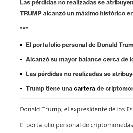
Las pérdidas no realizadas se atribuye
i
s
TRUMP alcanzó un máximo histórico en
i
s
***
El portafolio personal de Donald Tru
N
o
Alcanzó su mayor balance cerca de l
t
a
Las pérdidas no realizadas se atrib
s
Trump tiene una
cartera
de criptomon
d
e
P
Donald Trump, el expresidente de los Es
r
e
El portafolio personal de criptomonedas 
n