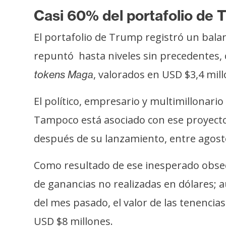
o
Casi 60% del portafolio de
s
El portafolio de Trump registró un balan
C
repuntó hasta niveles sin precedentes
o
, valorados en USD $3,4 mil
tokens Maga
n
t
El político, empresario y multimillonar
a
Tampoco está asociado con ese proyecto
c
t
después de su lanzamiento, entre agosto
o
y
Como resultado de ese inesperado obsequ
P
de ganancias no realizadas en dólares; a
u
del mes pasado, el valor de las tenenci
b
l
USD $8 millones.