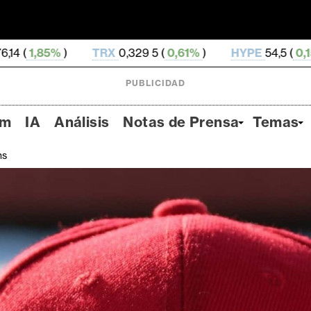
X
0,329 5 (
0,61%
)
HYPE
54,5 (
0,15%
)
DOGE
0,07
PUBLICIDAD
um
IA
Análisis
Notas de Prensa
Temas
ns