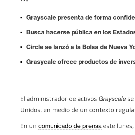
***
i
s
Grayscale presenta de forma confiden
i
s
Busca hacerse pública en los Estados 
Circle se lanzó a la Bolsa de Nueva Y
N
o
Grasycale ofrece productos de inver
t
a
s
d
El administrador de activos
se 
e
Grayscale
P
Unidos, en medio de un contexto regula
r
e
En un
este lunes
comunicado de prensa
n