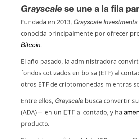
o
Grayscale
se une a la fila p
s
Fundada en 2013,
Grayscale Investments
C
conocida principalmente por ofrecer pro
o
.
Bitcoin
n
t
El año pasado, la administradora convirt
a
fondos cotizados en bolsa (ETF) al cont
c
t
otros ETF de criptomonedas mientras soli
o
y
Entre ellos,
busca convertir su
Grayscale
P
(ADA)
en un
al contado, y ha
—
ETF
amen
u
producto.
b
l