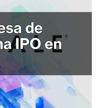
esa de
na IPO en