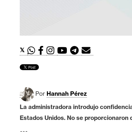
t
h
e
r
e
u
𝕏
m
I
A
Por
Hannah Pérez
A
La administradora introdujo confidenci
n
Estados Unidos. No se proporcionaron d
á
l