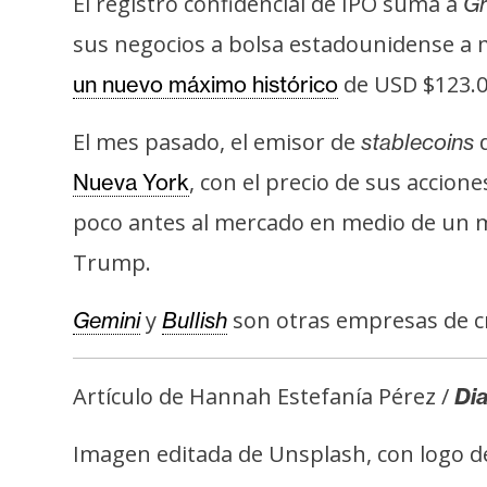
El registro confidencial de IPO suma a
Gr
i
c
sus negocios a bolsa estadounidense a me
i
de USD $123.00
un nuevo máximo histórico
d
a
El mes pasado, el emisor de
stablecoins
d
, con el precio de sus accio
Nueva York
poco antes al mercado en medio de un mo
Trump.
y
son otras empresas de c
Gemini
Bullish
Artículo de Hannah Estefanía Pérez /
Dia
Imagen editada de Unsplash, con logo d