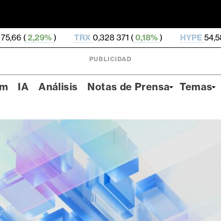
TRX
0,328 371 (
0,18%
)
HYPE
54,58 (
-2,74%
)
DO
PUBLICIDAD
um
IA
Análisis
Notas de Prensa
Temas