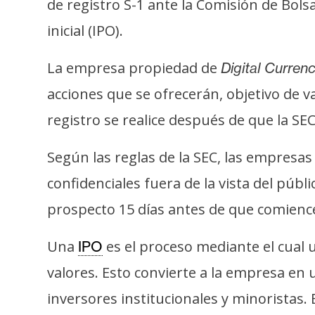
de registro S-1 ante la Comisión de Bols
s
a
inicial (IPO).
La empresa propiedad de
Digital Curren
T
acciones que se ofrecerán, objetivo de va
e
m
registro se realice después de que la SE
a
s
Según las reglas de la SEC, las empresa
confidenciales fuera de la vista del púb
R
prospecto 15 días antes de que comienc
e
c
Una
es el proceso mediante el cual
IPO
u
valores. Esto convierte a la empresa en 
r
inversores institucionales y minoristas.
s