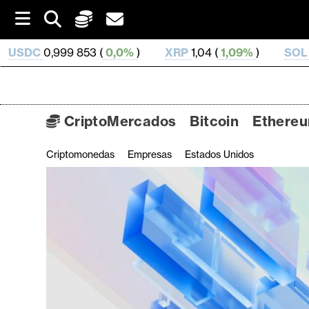
S
k
i
(
0,0%
)
XRP
1,04 (
1,09%
)
SOL
75,66 (
2,29%
)
p
t
o
c
o
CriptoMercados
Bitcoin
Ethere
n
t
Criptomonedas
Empresas
Estados Unidos
C
e
n
r
t
i
p
t
o
M
e