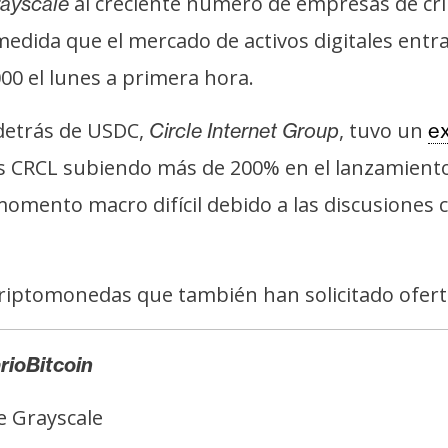
al creciente número de empresas de cri
ayscale
dida que el mercado de activos digitales entra 
0 el lunes a primera hora.
detrás de USDC,
, tuvo un
Circle Internet Group
ex
nes CRCL subiendo más de 200% en el lanzamient
mento macro difícil debido a las discusiones c
riptomonedas que también han solicitado ofert
rioBitcoin
e Grayscale