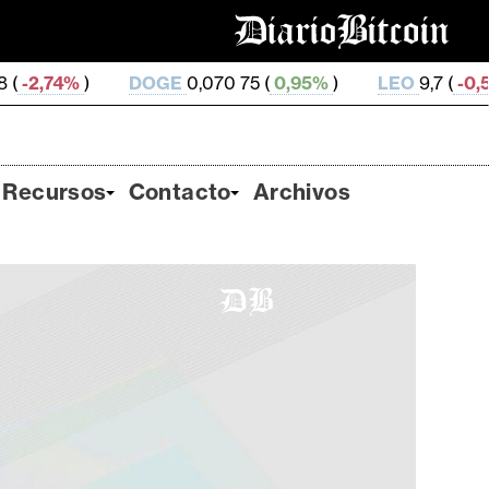
GE
0,070 75 (
0,95%
)
LEO
9,7 (
-0,52%
)
ZEC
503,3
Recursos
Contacto
Archivos