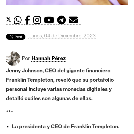
c
a
d
𝕏
o
s
Lunes, 04 de Diciembre, 2023
B
Por
Hannah Pérez
i
t
Jenny Johnson, CEO del gigante financiero
c
Franklin Templeton, reveló que su portafolio
o
i
personal incluye varias monedas digitales y
n
detalló cuáles son algunas de ellas.
***
E
t
La presidenta y CEO de Franklin Templeton,
h