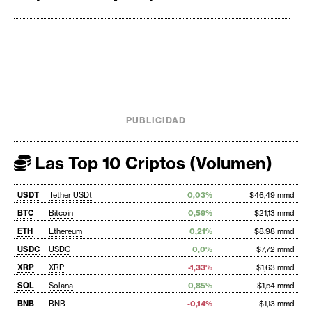
PUBLICIDAD
Las Top 10 Criptos (Volumen)
USDT
Tether USDt
0,03%
$46,49 mmd
BTC
Bitcoin
0,59%
$21,13 mmd
ETH
Ethereum
0,21%
$8,98 mmd
USDC
USDC
0,0%
$7,72 mmd
XRP
XRP
-1,33%
$1,63 mmd
SOL
Solana
0,85%
$1,54 mmd
BNB
BNB
-0,14%
$1,13 mmd