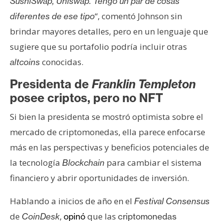
T
SushiSwap, Uniswap. Tengo un par de cosas
e
“, comentó Johnson sin
diferentes de ese tipo
m
brindar mayores detalles, pero en un lenguaje que
a
sugiere que su portafolio podría incluir otras
s
conocidas.
altcoins
Presidenta de
Franklin Templeton
R
e
posee criptos, pero no NFT
c
Si bien la presidenta se mostró optimista sobre el
u
mercado de criptomonedas, ella parece enfocarse
r
s
más en las perspectivas y beneficios potenciales de
o
la tecnología
para cambiar el sistema
Blockchain
s
financiero y abrir oportunidades de inversión.
Hablando a inicios de año en el
Festival Consensus
C
de
,
que las
o
CoinDesk
opinó
criptomonedas