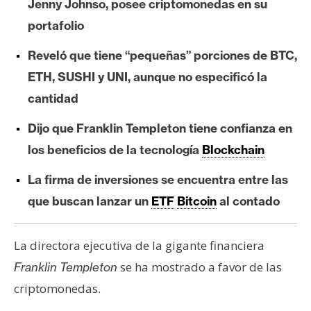
Jenny Johnso, posee criptomonedas en su
e
portafolio
r
e
Reveló que tiene “pequeñas” porciones de BTC,
u
ETH, SUSHI y UNI, aunque no especificó la
m
cantidad
Dijo que Franklin Templeton tiene confianza en
I
A
los beneficios de la tecnología
Blockchain
La firma de inversiones se encuentra entre las
A
que buscan lanzar un
ETF
Bitcoin
al contado
n
á
La directora ejecutiva de la gigante financiera
l
i
se ha mostrado a favor de las
Franklin Templeton
s
criptomonedas.
i