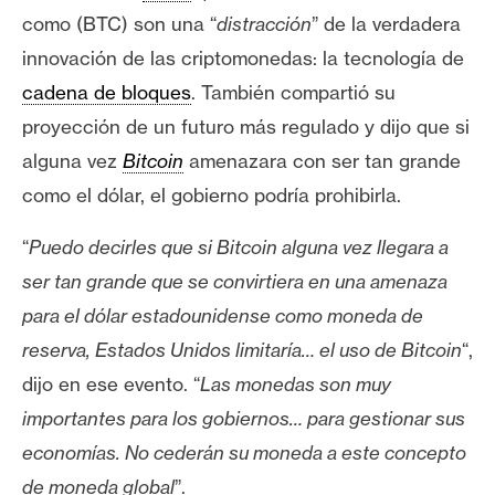
n
como
(BTC) son una “
distracción
” de la verdadera
t
innovación de las criptomonedas: la tecnología de
a
cadena de bloques
. También compartió su
c
proyección de un futuro más regulado y dijo que si
t
o
alguna vez
Bitcoin
amenazara con ser tan grande
y
como el dólar, el gobierno podría prohibirla.
P
u
“
Puedo decirles que si Bitcoin alguna vez llegara a
b
ser tan grande que se convirtiera en una amenaza
l
para el dólar estadounidense como moneda de
i
c
reserva, Estados Unidos limitaría… el uso de Bitcoin
“,
i
dijo en ese evento. “
Las monedas son muy
d
importantes para los gobiernos… para gestionar sus
a
economías. No cederán su moneda a este concepto
d
de moneda global
”.