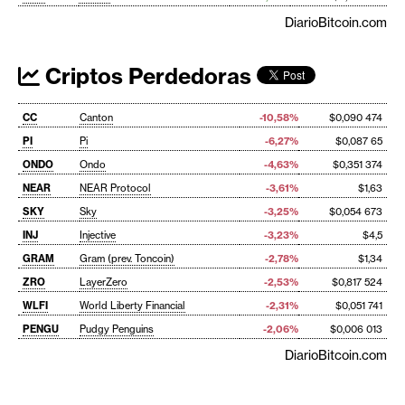
DiarioBitcoin.com
Criptos Perdedoras
CC
Canton
-10,58%
$0,090 474
PI
Pi
-6,27%
$0,087 65
ONDO
Ondo
-4,63%
$0,351 374
NEAR
NEAR Protocol
-3,61%
$1,63
SKY
Sky
-3,25%
$0,054 673
INJ
Injective
-3,23%
$4,5
GRAM
Gram (prev. Toncoin)
-2,78%
$1,34
ZRO
LayerZero
-2,53%
$0,817 524
WLFI
World Liberty Financial
-2,31%
$0,051 741
PENGU
Pudgy Penguins
-2,06%
$0,006 013
DiarioBitcoin.com