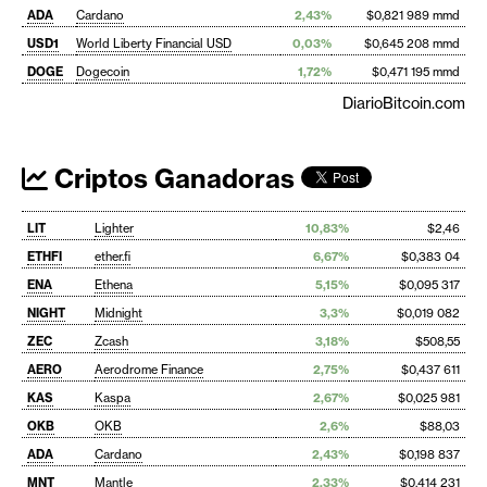
ADA
Cardano
2,43%
$0,821 989 mmd
USD1
World Liberty Financial USD
0,03%
$0,645 208 mmd
DOGE
Dogecoin
1,72%
$0,471 195 mmd
DiarioBitcoin.com
Criptos Ganadoras
LIT
Lighter
10,83%
$2,46
ETHFI
ether.fi
6,67%
$0,383 04
ENA
Ethena
5,15%
$0,095 317
NIGHT
Midnight
3,3%
$0,019 082
ZEC
Zcash
3,18%
$508,55
AERO
Aerodrome Finance
2,75%
$0,437 611
KAS
Kaspa
2,67%
$0,025 981
OKB
OKB
2,6%
$88,03
ADA
Cardano
2,43%
$0,198 837
MNT
Mantle
2,33%
$0,414 231