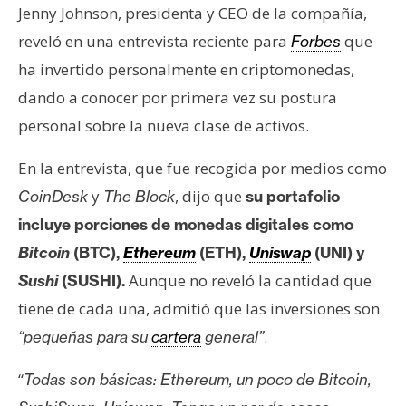
s
Jenny Johnson, presidenta y CEO de la compañía,
reveló en una entrevista reciente para
que
Forbes
ha invertido personalmente en criptomonedas,
N
o
dando a conocer por primera vez su postura
t
personal sobre la nueva clase de activos.
a
s
En la entrevista, que fue recogida por medios como
d
y
, dijo que
CoinDesk
The Block
su portafolio
e
incluye porciones de monedas digitales como
P
r
Bitcoin
(BTC),
Ethereum
(ETH),
Uniswap
(UNI) y
e
Aunque no reveló la cantidad que
Sushi
(SUSHI).
n
tiene de cada una, admitió que las inversiones son
s
.
“pequeñas para su
cartera
general”
a
“
Todas son básicas: Ethereum, un poco de Bitcoin,