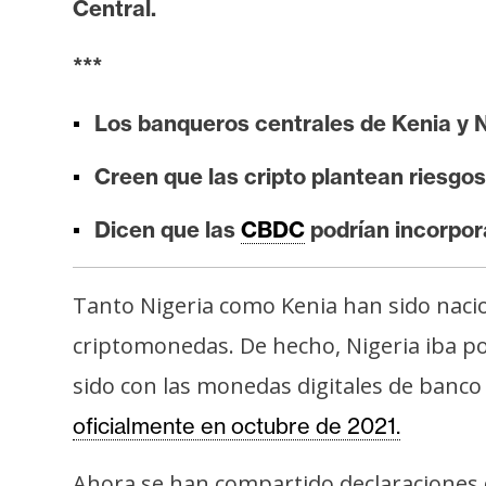
Central.
i
s
***
i
s
Los banqueros centrales de Kenia y N
Creen que las cripto plantean riesgos 
N
o
Dicen que las
CBDC
podrían incorpora
t
a
s
Tanto Nigeria como Kenia han sido nacio
d
criptomonedas. De hecho, Nigeria iba po
e
P
sido con las monedas digitales de banco 
r
oficialmente en octubre de 2021.
e
n
Ahora se han compartido declaraciones d