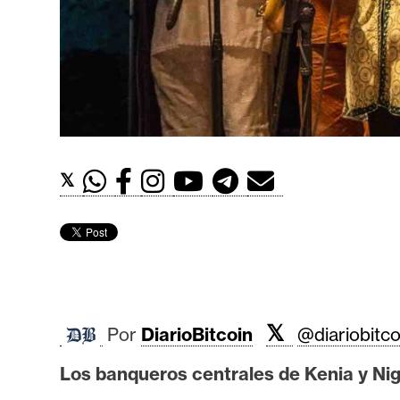
t
h
e
r
e
u
m
𝕏
I
A
A
𝕏
Por
DiarioBitcoin
@diariobitco
n
á
Los banqueros centrales de Kenia y Nig
l