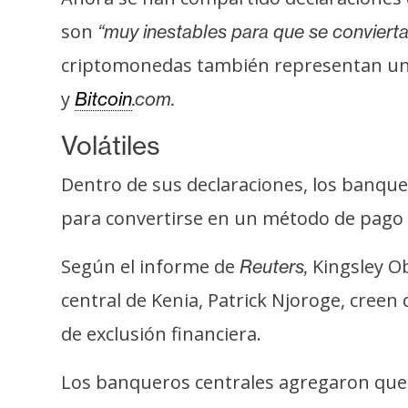
s
son
“muy inestables para que se conviert
a
criptomonedas también representan un ri
y
Bitcoin
.com.
T
e
Volátiles
m
a
Dentro de sus declaraciones, los banque
s
para convertirse en un método de pago 
R
Según el informe de
Kingsley Ob
Reuters,
e
central de Kenia, Patrick Njoroge, creen
c
de exclusión financiera.
u
r
Los banqueros centrales agregaron que
s