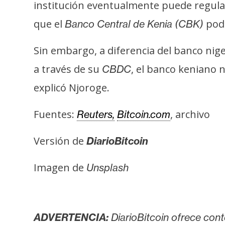
i
institución eventualmente puede regular
c
que el
podr
Banco Central de Kenia (CBK)
i
d
Sin embargo, a diferencia del banco nig
a
a través de su
, el banco keniano 
CBDC
d
explicó Njoroge.
Fuentes:
, archivo
Reuters,
Bitcoin.com
Versión de
DiarioBitcoin
Imagen de
Unsplash
ADVERTENCIA:
DiarioBitcoin ofrece cont