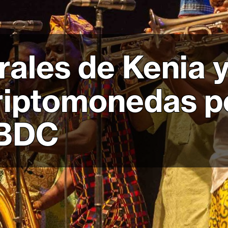
ales de Kenia y
criptomonedas p
CBDC