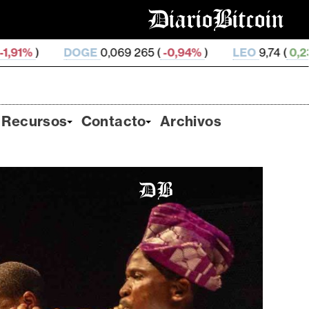
069 265 (
-0,94%
)
LEO
9,74 (
0,23%
)
ZEC
503,91 (
Recursos
Contacto
Archivos