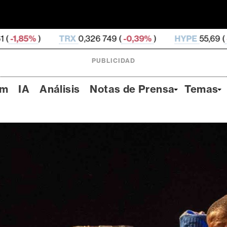
,326 749 (
-0,39%
)
HYPE
55,69 (
-1,91%
)
DOGE
0,
PUBLICIDAD
um
IA
Análisis
Notas de Prensa
Temas