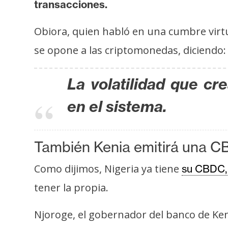
o
transacciones.
s
Obiora, quien habló en una cumbre virt
se opone a las criptomonedas, diciendo:
C
o
n
La volatilidad que cr
t
en el sistema.
a
c
t
También Kenia emitirá una 
o
y
Como dijimos, Nigeria ya tiene
su CBDC, 
P
tener la propia.
u
b
Njoroge, el gobernador del banco de Ke
l