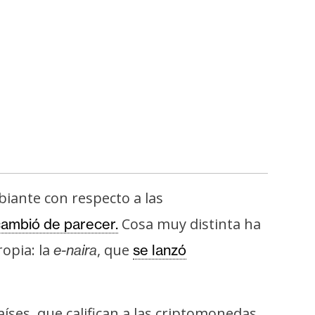
iante con respecto a las
Cosa muy distinta ha
cambió de parecer.
opia: la
, que
e-naira
se lanzó
íses, que califican a las criptomonedas