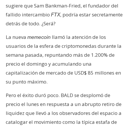
s
sugiere que Sam Bankman-Fried, el fundador del
fallido intercambio
, podría estar secretamente
FTX
N
detrás de todo. ¿Será?
o
t
La nueva
llamó la atención de los
memecoin
a
usuarios de la esfera de criptomonedas durante la
s
semana pasada, repuntando más de 1.200% de
d
precio el domingo y acumulando una
e
capitalización de mercado de USD$ 85 millones en
P
r
su punto máximo.
e
n
Pero el éxito duró poco. BALD se desplomó de
s
precio el lunes en respuesta a un abrupto retiro de
a
liquidez que llevó a los observadores del espacio a
catalogar el movimiento como la típica estafa de