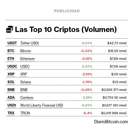
PUBLICIDAD
Las Top 10 Criptos (Volumen)
USDT
Tether USDt
0,01%
$42,73 mmd
BTC
Bitcoin
-0,33%
$18,39 mmd
ETH
Ethereum
-0,18%
$7,89 mmd
USDC
USDC
0,01%
$7,06 mmd
XRP
XRP
-2,19%
$1,51 mmd
SOL
Solana
-1,76%
$1,5 mmd
BNB
BNB
-0,26%
$0,926 571 mmd
ADA
Cardano
5,18%
$0,793 52 mmd
USD1
World Liberty Financial USD
0,01%
$0,617 361 mmd
TRX
TRON
-0,4%
$0,415 998 mmd
DiarioBitcoin.com