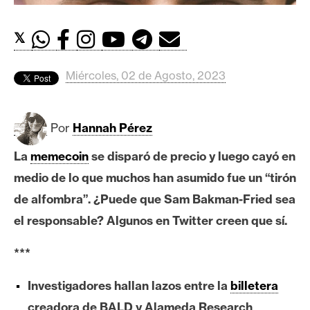
c
a
d
𝕏
o
s
Miércoles, 02 de Agosto, 2023
B
Por
Hannah Pérez
i
t
La
memecoin
se disparó de precio y luego cayó en
c
medio de lo que muchos han asumido fue un “tirón
o
de alfombra”. ¿Puede que Sam Bakman-Fried sea
i
el responsable? Algunos en Twitter creen que sí.
n
***
E
Investigadores hallan lazos entre la
billetera
t
h
creadora de BALD y Alameda Research