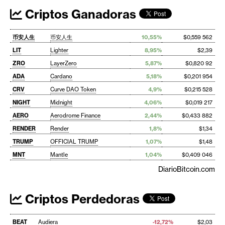
Criptos Ganadoras
币安人生
币安人生
10,55%
$0,559 562
LIT
Lighter
8,95%
$2,39
ZRO
LayerZero
5,87%
$0,820 92
ADA
Cardano
5,18%
$0,201 954
CRV
Curve DAO Token
4,9%
$0,215 528
NIGHT
Midnight
4,06%
$0,019 217
AERO
Aerodrome Finance
2,44%
$0,433 882
RENDER
Render
1,8%
$1,34
TRUMP
OFFICIAL TRUMP
1,07%
$1,48
MNT
Mantle
1,04%
$0,409 046
DiarioBitcoin.com
Criptos Perdedoras
BEAT
Audiera
-12,72%
$2,03