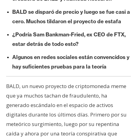
e
BALD se disparó de precio y luego se fue casi a
r
e
cero. Muchos tildaron el proyecto de estafa
u
¿Podría Sam Bankman-Fried, ex CEO de FTX,
m
estar detrás de todo esto?
I
Algunos en redes sociales están convencidos y
A
hay suficientes pruebas para la teoría
BALD, un nuevo proyecto de criptomoneda meme
A
n
que ya muchos tachan de fraudulento, ha
á
generado escándalo en el espacio de activos
l
digitales durante los últimos días. Primero por su
i
meteórico surgimiento, luego por su repentina
s
i
caída y ahora por una teoría conspirativa que