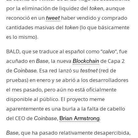
n
por la eliminación de liquidez del
, aunque
token
t
reconoció en un
haber vendido y comprado
tweet
a
cantidades masivas del
(lo que básicamente
token
c
t
es lo mismo).
o
y
BALD, que se traduce al español como “
“, fue
calvo
P
acuñado en
, la nueva
de Capa 2
Base
Blockchain
u
de
Esa red lanzó su
(red de
Coinbase.
testnet
b
pruebas) en enero y se abrió a los desarrolladores
l
el mes pasado, pero aún no está oficialmente
i
c
disponible al público. El proyecto meme
i
aparentemente es una burla a la falta de cabello
d
del CEO de
,
.
Coinbase
Brian Armstrong
a
d
, que ha pasado relativamente desapercibida,
Base