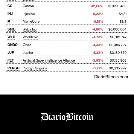
CC
Canton
-12,66%
$0,090 436
INJ
Injective
-6,22%
$4,51
M
MemeCore
-6,18%
$1,13
SHIB
Shiba Inu
-4,86%
$0,000 004
WLD
Worldcoin
-4,73%
$0,301 747
ONDO
Ondo
-4,33%
$0,356 727
JUP
Jupiter
-4,32%
$0,180 679
FET
Artificial Superintelligence Alliance
-3,93%
$0,135 908
PENGU
Pudgy Penguins
-3,77%
$0,005 997
DiarioBitcoin.com