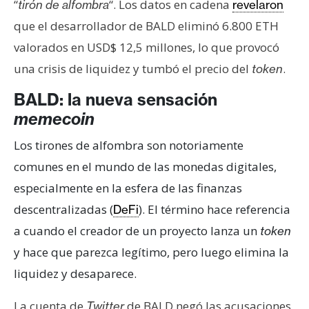
T
“
“. Los datos en cadena
tirón de alfombra
revelaron
e
que el desarrollador de BALD eliminó 6.800 ETH
m
valorados en USD$ 12,5 millones, lo que provocó
a
una crisis de liquidez y tumbó el precio del
.
s
token
BALD: la nueva sensación
R
memecoin
e
Los tirones de alfombra son notoriamente
c
comunes en el mundo de las monedas digitales,
u
r
especialmente en la esfera de las finanzas
s
descentralizadas (
). El término hace referencia
DeFi
o
a cuando el creador de un proyecto lanza un
token
s
y hace que parezca legítimo, pero luego elimina la
liquidez y desaparece.
C
o
La cuenta de
de BALD negó las acusaciones
Twitter